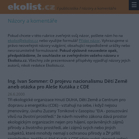
☰
/
publicistika
/
názory a komentáře
Názory a komentáře
Pokud chcete v této rubrice zveřejnit svůj názor, pošlete nám ho na
ekolist@ekolist.cz
nebo využijte formulář
Přidat názor
. Vyhrazujeme si
právo nezveřejnit názory vulgární, obsahující nepodložené urážky nebo
nesrozumitelně formulované.
Pokud výslovně neuvedete opak,
předpokládáme, že souhlasíte se zveřejněním vašeho názoru v
Ekolistu.cz.
Všechny zde prezentované příspěvky vyjadřují názory jejich
autorů, nikoli redakce Ekolistu.cz.
Ing. Ivan Sommer: O projevu nacionalismu Dětí Země
aneb otázka pro Aleše Kutáka z CDE
26.6.2000
Tři ekologické organizace Hnutí DUHA, Děti Země a Centrum pro
dopravu a energetiku (CDE) - vztahují na sebe, i když nejsou
jmenovány, úvahu Zuzany Tonikové v časopisu "EIA - posuzování
vlivů na životní prostředí." že návrh nového zákona dává prostor
ekologickým organizacím nejen pro hájení, oprávněných zájmů
přírody a životního prostředí, ale i zájmů svých nebo jiných
subjektů, které mnohdy nemají s ochranou přírody a ŽP příliš
společného. Jestliže si Aleš Kuták z CDE přeje uvést alespoň jediný