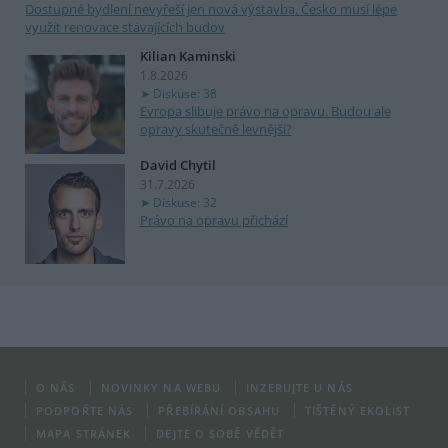
Dostupné bydlení nevyřeší jen nová výstavba. Česko musí lépe
využít renovace stávajících budov
Kilian Kaminski
1.8.2026
Diskuse: 38
Evropa slibuje právo na opravu. Budou ale
opravy skutečně levnější?
David Chytil
31.7.2026
Diskuse: 32
Právo na opravu přichází
O NÁS
NOVINKY NA WEBU
INZERUJTE U NÁS
PODPOŘTE NÁS
PŘEBÍRÁNÍ OBSAHU
TIŠTĚNÝ EKOLIST
MAPA STRÁNEK
DEJTE O SOBĚ VĚDĚT