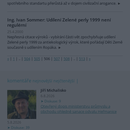
spotřebního standartu přerůstá až v dojem civilizační arogance.
Ing. Ivan Sommer: Udílení Zelené perly 1999 není
regulérní
25.4.2000
Nepřesná citace výroků - vybírání části vět zpochybňuje udílení
Zelené perly 1999 za antiekologický výrok, které pořádají Děti Země
současně s udílením Ropáka.
«
|
1
|
..
|
504
|
505
|
506
|
507
|
508
|
..
|
513
|
»
komentáře
nejnovější
nejčtenější
Jiří Michalisko
6.8.2026
Diskuse: 9
Otevřený dopis ministerstvu průmyslu a
obchodu ohledně sanace odvalu Heřmanice
5.8.2026
Diskuse: 39