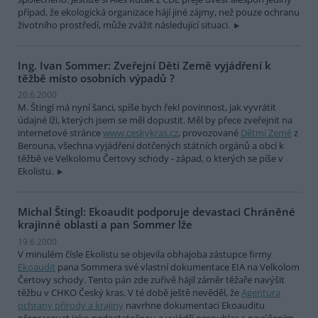
případ, že ekologická organizace hájí jiné zájmy, než pouze ochranu
životního prostředí, může zvážit následující situaci.
Ing. Ivan Sommer: Zveřejní Děti Země vyjádření k
těžbě místo osobních výpadů ?
20.6.2000
M. Štingl má nyní šanci, spíše bych řekl povinnost, jak vyvrátit
údajné lži, kterých jsem se měl dopustit. Měl by přece zveřejnit na
internetové stránce
www.ceskykras.cz
, provozované
Dětmi Země
z
Berouna, všechna vyjádření dotčených státních orgánů a obcí k
těžbě ve Velkolomu Čertovy schody - západ, o kterých se píše v
Ekolistu.
Michal Štingl: Ekoaudit podporuje devastaci Chráněné
krajinné oblasti a pan Sommer lže
19.6.2000
V minulém čísle Ekolistu se objevila obhajoba zástupce firmy
Ekoaudit
pana Sommera své vlastní dokumentace EIA na Velkolom
Čertovy schody. Tento pán zde zuřivě hájil záměr těžaře navýšit
těžbu v CHKO Český kras. V té době ještě nevěděl, že
Agentura
ochrany přírody a krajiny
navrhne dokumentaci Ekoauditu
přepracovat jako nedostatečnou a vyjádří nesouhlas s navýšením