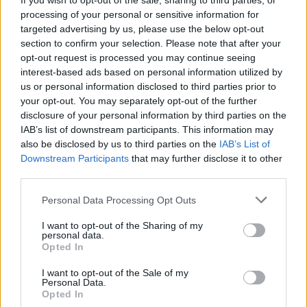
našemu celému pohraničí někoho kompetentního konečně
If you wish to opt-out of the sale, sharing to third parties, or
probudit!!! Řekněte - co dělat????
processing of your personal or sensitive information for
targeted advertising by us, please use the below opt-out
section to confirm your selection. Please note that after your
Viktor Třebický: Sklo je stále tou nejlepší ze špatných
opt-out request is processed you may continue seeing
cest
interest-based ads based on personal information utilized by
26.5.2000
us or personal information disclosed to third parties prior to
Richard Tichý, citovaný v článku "
Akce proti PET lahvím a za návrat
your opt-out. You may separately opt-out of the further
skla lze údajně zpochybnit
" z 18. května 2000 se vyslovuje proti
disclosure of your personal information by third parties on the
snaze "rádobybojovníků za životní prostředí" omezit užívání PET
lahví. Jeho argument zní, že užívání jak PET tak skleněných lahví je
IAB’s list of downstream participants. This information may
spojeno s rizikem znečišťování životního prostředí (v čemž má
also be disclosed by us to third parties on the
IAB’s List of
samozřejmě pravdu). Z jeho tvrzení ovšem také vyplývá, že dosud
Downstream Participants
that may further disclose it to other
nejsme z odborného hlediska schopni různé vlivy na životní
third parties.
prostředí seriózně porovnat. To už tak docela pravda není.
Personal Data Processing Opt Outs
A. Mach: Globalizaci ne - do Evropy ano?
I want to opt-out of the Sharing of my
12.5.2000
personal data.
1. Globalizace, Evropská Unie a Česká republika
Opted In
Strana zelených se vyslovila zásadním způsobem proti
I want to opt-out of the Sale of my
GLOBALIZACI. Co to je a co znamená toto módní slovo pro
Personal Data.
obyčejného občana České republiky? Co znamená globalizace pro
Opted In
přírodu, ekonomiku i celou zeměkouli? Jsme pro globalizaci, jsme-li