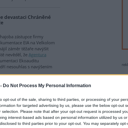
je devastaci Chráněné
že
bhajoba zástupce firmy
okumentace EIA na Velkolom
ájil záměr těžaře navýšit
ště nevěděl, že
Agentura
umentaci Ekoauditu
rek
ádří nesouhlas s navýšením
 -
Do Not Process My Personal Information
ek "Zvýší se těžba v
00
to opt-out of the sale, sharing to third parties, or processing of your per
formation for targeted advertising by us, please use the below opt-out s
k "Zvýší se těžba v Českém
r selection. Please note that after your opt-out request is processed y
 těžbou ve Velkolomu Čertovy
eing interest-based ads based on personal information utilized by us or
zšíření dobývacího prostoru a
disclosed to third parties prior to your opt-out. You may separately opt-