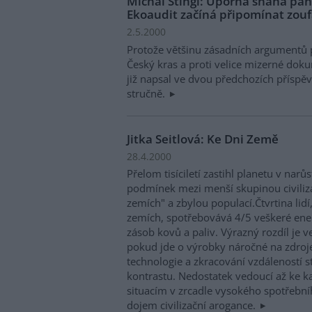
Michal Štingl: Úporná snaha pa
Ekoaudit začíná připomínat zouf
2.5.2000
Protože většinu zásadních argumentů p
Český kras a proti velice mizerné dok
již napsal ve dvou předchozích příspě
stručně.
Jitka Seitlová: Ke Dni Země
28.4.2000
Přelom tisíciletí zastihl planetu v narů
podmínek mezi menší skupinou civilizac
zemích" a zbylou populací.Čtvrtina li
zemích, spotřebovává 4/5 veškeré energ
zásob kovů a paliv. Výrazný rozdíl je v
pokud jde o výrobky náročné na zdroj
technologie a zkracování vzdáleností s
kontrastu. Nedostatek vedoucí až ke k
situacím v zrcadle vysokého spotřební
dojem civilizační arogance.