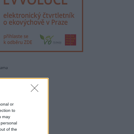
lama
sonal or
ection to
ou may
 personal
out of the