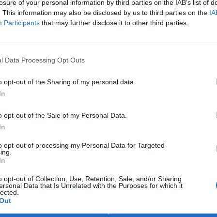
entaci dle zákona 244/Sb. o
losure of your personal information by third parties on the IAB’s list of
ětí Země říká: "Ta
. This information may also be disclosed by us to third parties on the
IA
na, chybí například biologický
Participants
that may further disclose it to other third parties.
l Data Processing Opt Outs
 jediným problémem
o opt-out of the Sharing of my personal data.
In
mezi vámi správně, abych
mavy vyděsilo, rozčílilo i
o opt-out of the Sale of my Personal Data.
ek i pocit bezmocnosti
In
 kteří víte, kam tyto a řádky
e hlavně Šumavě a jistě
to opt-out of processing my Personal Data for Targeted
petentního konečně
ing.
In
o opt-out of Collection, Use, Retention, Sale, and/or Sharing
ersonal Data that Is Unrelated with the Purposes for which it
 nejlepší ze špatných cest
lected.
Out
proti PET lahvím a za návrat