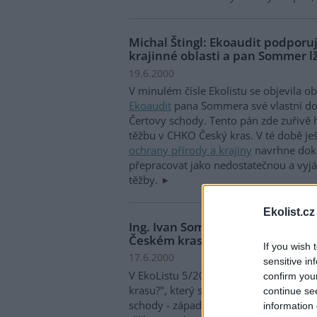
Michal Štingl: Ekoaudit podporu
krajinné oblasti a pan Sommer l
19.6.2000
V minulém čísle Ekolistu se objevila o
Ekoaudit
pana Sommera své vlastní d
Čertovy schody. Tento pán zde zuřivě h
těžbu v CHKO Český kras. V té době je
ochrany přírody a krajiny
navrhne dok
přepracovat jako nedostatečnou a vyj
těžby.
Ekolist.cz
Ing. Ivan Sommer: Reakce na člán
Českém krasu?" v EkoListu 5/20
If you wish 
17.6.2000
sensitive in
V EkoListu 5/2000 byl zveřejněn článe
confirm you
krasu?", který se z velké části zabývá
continue se
schody - západ. Firma prý zažádala ro
information 