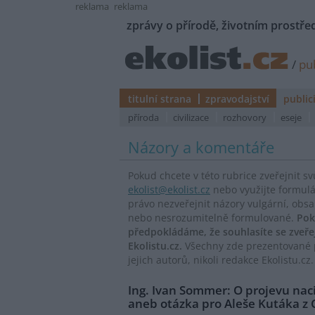
reklama
reklama
zprávy o přírodě, životním prostřed
/
pub
titulní strana
zpravodajství
public
příroda
civilizace
rozhovory
eseje
Názory a komentáře
Pokud chcete v této rubrice zveřejnit s
ekolist@ekolist.cz
nebo využijte formul
právo nezveřejnit názory vulgární, obs
nebo nesrozumitelně formulované.
Pok
předpokládáme, že souhlasíte se zveř
Ekolistu.cz.
Všechny zde prezentované p
jejich autorů, nikoli redakce Ekolistu.cz.
Ing. Ivan Sommer: O projevu na
aneb otázka pro Aleše Kutáka z