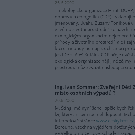
26.6.2000
Tři ekologické organizace Hnutí DUHA
dopravu a energetiku (CDE) - vztahují n
jmenovány, úvahu Zuzany Tonikové v č
vlivů na životní prostředí." že návrh 
ekologickým organizacím nejen pro há
přírody a životního prostředí, ale i zá
které mnohdy nemají s ochranou přírod
Jestliže si Aleš Kuták z CDE přeje uvést
ekologická organizace hájí jiné zájmy,
prostředí, může zvážit následující situa
Ing. Ivan Sommer: Zveřejní Děti
místo osobních výpadů ?
20.6.2000
M. Štingl má nyní šanci, spíše bych řek
lži, kterých jsem se měl dopustit. Měl 
internetové stránce
www.ceskykras.cz
Berouna, všechna vyjádření dotčených 
ve Velkolomu Čertovy schody - západ, o