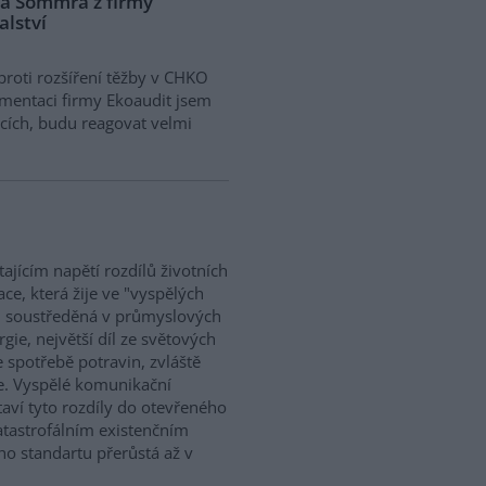
na Sommra z firmy
alství
roti rozšíření těžby v CHKO
umentaci firmy Ekoaudit jsem
vcích, budu reagovat velmi
stajícím napětí rozdílů životních
e, která žije ve "vyspělých
dí, soustředěná v průmyslových
ie, největší díl ze světových
e spotřebě potravin, zvláště
e. Vyspělé komunikační
taví tyto rozdíly do otevřeného
atastrofálním existenčním
ho standartu přerůstá až v