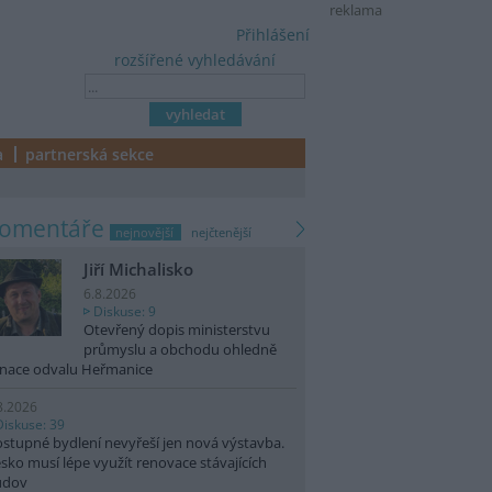
reklama
Přihlášení
rozšířené vyhledávání
a
partnerská sekce
komentáře
nejnovější
nejčtenější
Jiří Michalisko
6.8.2026
Diskuse: 9
Otevřený dopis ministerstvu
průmyslu a obchodu ohledně
nace odvalu Heřmanice
8.2026
Diskuse: 39
stupné bydlení nevyřeší jen nová výstavba.
sko musí lépe využít renovace stávajících
udov