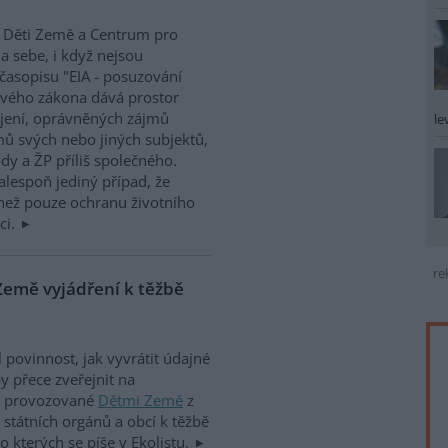
, Děti Země a Centrum pro
a sebe, i když nejsou
asopisu "EIA - posuzování
nového zákona dává prostor
jení, oprávněných zájmů
le
jmů svých nebo jiných subjektů,
y a ŽP příliš společného.
 alespoň jediný případ, že
 než pouze ochranu životního
ci.
re
 Země vyjádření k těžbě
l povinnost, jak vyvrátit údajné
by přece zveřejnit na
, provozované
Dětmi Země
z
státních orgánů a obcí k těžbě
 kterých se píše v Ekolistu.