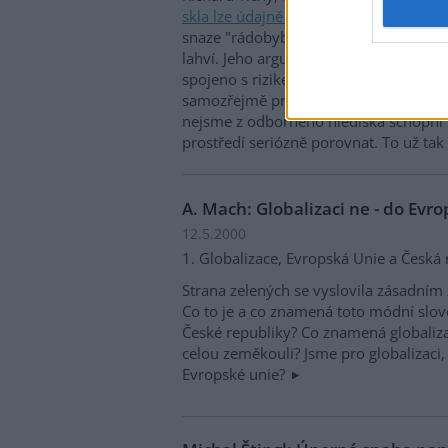
skla lze údajně zpochybnit
" z 18. květ
snaze "rádobybojovníků za životní pro
lahví. Jeho argument zní, že užívání ja
spojeno s rizikem znečišťování životní
samozřejmě pravdu). Z jeho tvrzení o
nejsme z odborného hlediska schopni r
prostředí seriózně porovnat. To už tak
A. Mach: Globalizaci ne - do Evr
12.5.2000
1. Globalizace, Evropská Unie a Česká 
Strana zelených se vyslovila zásadní
Co to je a co znamená toto módní slo
České republiky? Co znamená globaliz
celou zeměkouli? Jsme pro globalizaci,
Evropské unie?