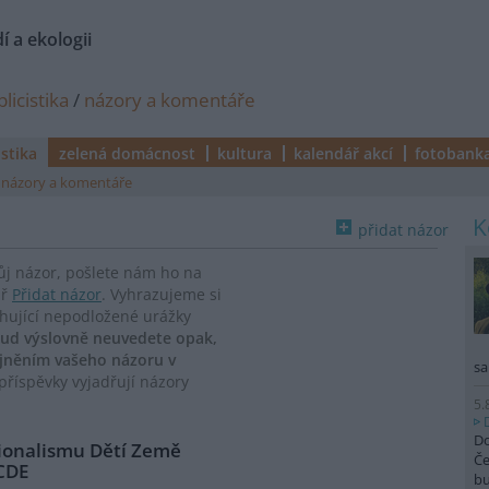
í a ekologii
licistika
/
názory a komentáře
istika
zelená domácnost
kultura
kalendář akcí
fotobank
názory a komentáře
přidat názor
vůj názor, pošlete nám ho na
ář
Přidat názor
. Vyhrazujeme si
ahující nepodložené urážky
ud výslovně neuvedete opak,
ejněním vašeho názoru v
sa
říspěvky vyjadřují názory
5.
Do
cionalismu Dětí Země
Če
 CDE
b