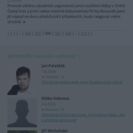
2.5.2000
Protože většinu zásadních argumentů proti rozšíření těžby v CHKO
Český kras a proti velice mizerné dokumentaci firmy Ekoaudit jsem
již napsal ve dvou předchozích příspěvcích, budu reagovat velmi
stručně.
«
|
1
|
..
|
504
|
505
|
506
|
507
|
508
|
..
|
513
|
»
komentáře
nejnovější
nejčtenější
Jan Palaščák
7.8.2026
Diskuse: 12
Ohrožuje nedostatek vody budoucnost jádra?
Eliška Vidomus
6.8.2026
Diskuse: 26
Klimatická krize není over. Vyzýváme vládu, aby
ji přestala ignorovat
Jiří Michalisko