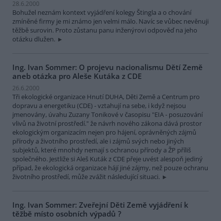
28.6.2000
Bohužel neznám kontext vyjádření kolegy Štingla a o chování
zmíněné firmy je mi známo jen velmi málo. Navíc se vůbec nevěnuji
těžbě surovin. Proto zůstanu panu inženýrovi odpověď na jeho
otázku dlužen.
Ing. Ivan Sommer: O projevu nacionalismu Dětí Země
aneb otázka pro Aleše Kutáka z CDE
26.6.2000
Tři ekologické organizace Hnutí DUHA, Děti Země a Centrum pro
dopravu a energetiku (CDE) - vztahují na sebe, i když nejsou
jmenovány, úvahu Zuzany Tonikové v časopisu "EIA - posuzování
vlivů na životní prostředí." že návrh nového zákona dává prostor
ekologickým organizacím nejen pro hájení, oprávněných zájmů
přírody a životního prostředí, ale i zájmů svých nebo jiných
subjektů, které mnohdy nemají s ochranou přírody a ŽP příliš
společného. Jestliže si Aleš Kuták z CDE přeje uvést alespoň jediný
případ, že ekologická organizace hájí jiné zájmy, než pouze ochranu
životního prostředí, může zvážit následující situaci.
Ing. Ivan Sommer: Zveřejní Děti Země vyjádření k
těžbě místo osobních výpadů ?