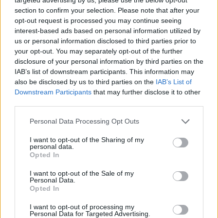
V EkoListu 5/2000 byl zveřejněn článek "Zvýší se těžba v Českém
section to confirm your selection. Please note that after your
krasu?", který se z velké části zabývá těžbou ve Velkolomu Čertovy
opt-out request is processed you may continue seeing
schody - západ. Firma prý zažádala rozšíření dobývacího prostoru
a těžba se má radikálně zvýšit. K dokumentaci dle zákona 244/Sb. o
interest-based ads based on personal information utilized by
vlivu na životní prostředí M. Štingl z Dětí Země říká: "Ta
us or personal information disclosed to third parties prior to
dokumentace je nedostatečně zpracována, chybí například
your opt-out. You may separately opt-out of the further
biologický průzkum".
disclosure of your personal information by third parties on the
IAB’s list of downstream participants. This information may
also be disclosed by us to third parties on the
IAB’s List of
Šárka Kokošková: Kůrovec není jediným problémem
Downstream Participants
that may further disclose it to other
Šumavy
third parties.
1.6.2000
Milí přátelé ekologie, snad jsem tady mezi vámi správně, abych
Personal Data Processing Opt Outs
mohla vyjádřit to, co mne návštěvou Šumavy vyděsilo, rozčílilo i
zklamalo zároveň. Aby moje obavy, vztek i pocit bezmocnosti
I want to opt-out of the Sharing of my
zapadly do úrodné půdy, aby jste se vy, kteří víte, kam tyto a řádky
personal data.
podobné nasměrovat, pomohli mně, ale hlavně Šumavě a jistě
Opted In
našemu celému pohraničí někoho kompetentního konečně
probudit!!! Řekněte - co dělat????
I want to opt-out of the Sale of my
Personal Data.
Opted In
Viktor Třebický: Sklo je stále tou nejlepší ze špatných
cest
I want to opt-out of processing my
Personal Data for Targeted Advertising.
26.5.2000