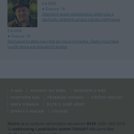
6.8.2026
Diskuse: 18
Otevřený dopis ministerstvu průmyslu a
obchodu ohledně sanace odvalu Heřmanice
5.8.2026
Diskuse: 39
Dostupné bydlení nevyřeší jen nová výstavba. Česko musí lépe
využít renovace stávajících budov
O NÁS
NOVINKY NA WEBU
INZERUJTE U NÁS
PODPOŘTE NÁS
PŘEBÍRÁNÍ OBSAHU
TIŠTĚNÝ EKOLIST
MAPA STRÁNEK
DEJTE O SOBĚ VĚDĚT
ZPRÁVY E-MAILEM
COOKIES
Ekolist.cz
je vydáván občanským sdružením
BEZK
. ISSN 1802-9019.
Za
webhosting
a
publikační systém TOOLKIT
děkujeme
Ecn