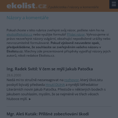
☰
/
publicistika
/
názory a komentáře
Názory a komentáře
Pokud chcete v této rubrice zveřejnit svůj názor, pošlete nám ho na
ekolist@ekolist.cz
nebo využijte formulář
Přidat názor
. Vyhrazujeme si
právo nezveřejnit názory vulgární, obsahující nepodložené urážky nebo
nesrozumitelně formulované.
Pokud výslovně neuvedete opak,
předpokládáme, že souhlasíte se zveřejněním vašeho názoru v
Ekolistu.cz.
Všechny zde prezentované příspěvky vyjadřují názory jejich
autorů, nikoli redakce Ekolistu.cz.
Ing. Radek Svítil: V čem se mýlí Jakub Patočka
28.6.2000
Nedá mi to stručně nezareagovat na
rozhovor
, který EkoListu
poskytl bývalý předseda
Hnutí DUHA
a nynější šéfredaktor
Literárních novin Jakub Patočka. Přestože v některých bodech s
Jakubem souhlasím, myslím, že se nejméně ve třech věcech
hluboce mýlí.
Mgr. Aleš Kuták: Přílišné zobecňování škodí