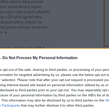
nového zákona dává prostor
jení, oprávněných zájmů
jmů svých nebo jiných subjektů,
y a ŽP příliš společného.
 alespoň jediný případ, že
 než pouze ochranu životního
ci.
 Země vyjádření k těžbě
 -
Do Not Process My Personal Information
rek
l povinnost, jak vyvrátit údajné
to opt-out of the sale, sharing to third parties, or processing of your per
by přece zveřejnit na
formation for targeted advertising by us, please use the below opt-out s
, provozované
Dětmi Země
z
r selection. Please note that after your opt-out request is processed y
státních orgánů a obcí k těžbě
eing interest-based ads based on personal information utilized by us or
 kterých se píše v Ekolistu.
disclosed to third parties prior to your opt-out. You may separately opt-
losure of your personal information by third parties on the IAB’s list of
. This information may also be disclosed by us to third parties on the
IA
je devastaci Chráněné
že
Participants
that may further disclose it to other third parties.