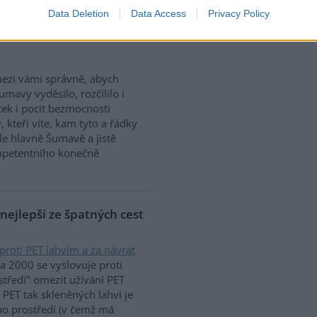
Data Deletion
Data Access
Privacy Policy
 jediným problémem
mezi vámi správně, abych
mavy vyděsilo, rozčílilo i
ek i pocit bezmocnosti
 kteří víte, kam tyto a řádky
e hlavně Šumavě a jistě
petentního konečně
 nejlepší ze špatných cest
proti PET lahvím a za návrat
na 2000 se vyslovuje proti
středí" omezit užívání PET
k PET tak skleněných lahví je
ho prostředí (v čemž má