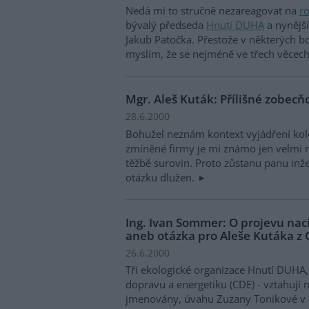
Nedá mi to stručně nezareagovat na
r
bývalý předseda
Hnutí DUHA
a nynější
Jakub Patočka. Přestože v některých 
myslím, že se nejméně ve třech věcec
Mgr. Aleš Kuták: Přílišné zobecň
28.6.2000
Bohužel neznám kontext vyjádření kole
zmíněné firmy je mi známo jen velmi 
těžbě surovin. Proto zůstanu panu in
otázku dlužen.
Ing. Ivan Sommer: O projevu na
aneb otázka pro Aleše Kutáka z
26.6.2000
Tři ekologické organizace Hnutí DUHA
dopravu a energetiku (CDE) - vztahují n
jmenovány, úvahu Zuzany Tonikové v č