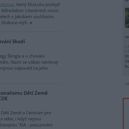
ozhovor
, který EkoListu poskytl
 šéfredaktor Literárních novin
bodech s Jakubem souhlasím,
h hluboce mýlí.
sa
ování škodí
5.
gy Štingla a o chování
Do
Če
málo. Navíc se vůbec nevěnuji
b
ženýrovi odpověď na jeho
re
cionalismu Dětí Země
 CDE
, Děti Země a Centrum pro
a sebe, i když nejsou
asopisu "EIA - posuzování