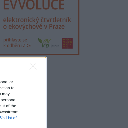
lama
sonal or
ection to
ou may
 personal
out of the
 downstream
B’s List of