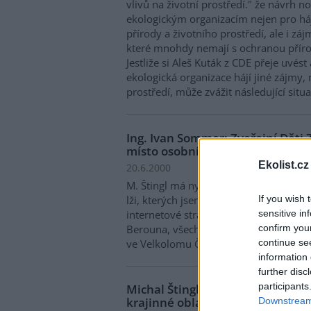
vlivů na životní prostředí." že návrh 
ekologickým organizacím nejen pro há
přírody a životního prostředí, ale i zá
které mnohdy nemají s ochranou přírod
Jestliže si Aleš Kuták z CDE přeje uvést
ekologická organizace hájí jiné zájmy,
prostředí, může zvážit následující situa
Ing. Ivan Sommer: Zveřejní Děti
místo osobních výpadů ?
Ekolist.cz
20.6.2000
M. Štingl má nyní šanci, spíše bych řek
If you wish 
lži, kterých jsem se měl dopustit. Měl 
sensitive in
internetové stránce
www.ceskykras.cz
confirm you
Berouna, všechna vyjádření dotčených 
continue se
ve Velkolomu Čertovy schody - západ, o
information 
further disc
participants
Michal Štingl: Ekoaudit podporu
krajinné oblasti a pan Sommer l
Downstream 