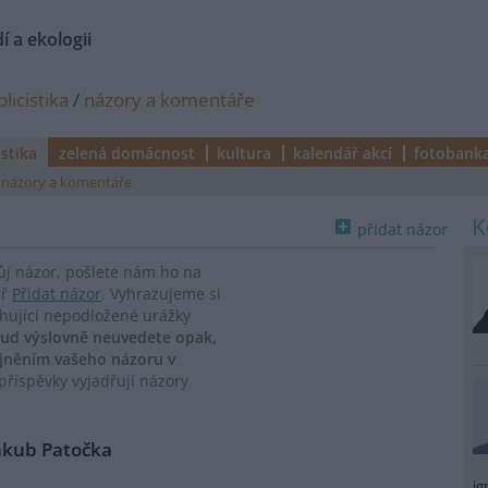
í a ekologii
licistika
/
názory a komentáře
istika
zelená domácnost
kultura
kalendář akcí
fotobank
názory a komentáře
přidat názor
vůj názor, pošlete nám ho na
ář
Přidat názor
. Vyhrazujeme si
ahující nepodložené urážky
ud výslovně neuvedete opak,
ejněním vašeho názoru v
říspěvky vyjadřují názory
Jakub Patočka
ig