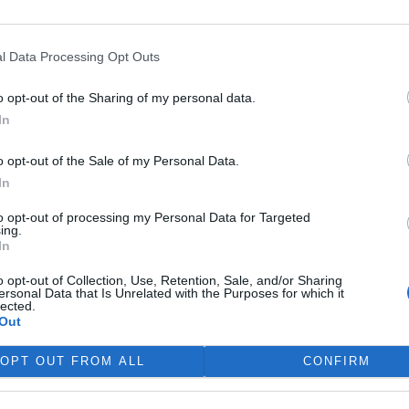
bhajoba zástupce firmy
okumentace EIA na Velkolom
l Data Processing Opt Outs
ájil záměr těžaře navýšit
ště nevěděl, že
Agentura
o opt-out of the Sharing of my personal data.
umentaci Ekoauditu
In
ádří nesouhlas s navýšením
o opt-out of the Sale of my Personal Data.
In
ek "Zvýší se těžba v
to opt-out of processing my Personal Data for Targeted
00
ing.
In
k "Zvýší se těžba v Českém
o opt-out of Collection, Use, Retention, Sale, and/or Sharing
 těžbou ve Velkolomu Čertovy
ersonal Data that Is Unrelated with the Purposes for which it
lected.
zšíření dobývacího prostoru a
Out
entaci dle zákona 244/Sb. o
ětí Země říká: "Ta
OPT OUT FROM ALL
CONFIRM
na, chybí například biologický