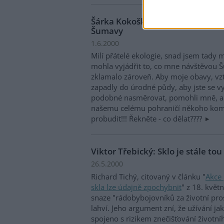
Šárka Kokošková: Kůrovec není
Šumavy
1.6.2000
Milí přátelé ekologie, snad jsem tady 
mohla vyjádřit to, co mne návštěvou Šu
zklamalo zároveň. Aby moje obavy, vzt
zapadly do úrodné půdy, aby jste se vy,
podobné nasměrovat, pomohli mně, al
našemu celému pohraničí někoho kom
probudit!!! Řekněte - co dělat????
Viktor Třebický: Sklo je stále tou
26.5.2000
Richard Tichý, citovaný v článku "
Akce 
skla lze údajně zpochybnit
" z 18. květ
snaze "rádobybojovníků za životní pro
lahví. Jeho argument zní, že užívání ja
spojeno s rizikem znečišťování životní