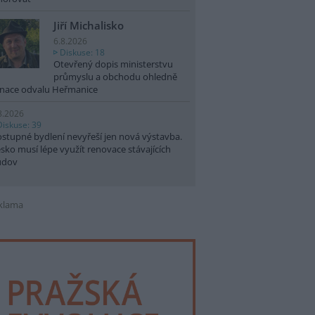
Jiří Michalisko
6.8.2026
Diskuse: 18
Otevřený dopis ministerstvu
průmyslu a obchodu ohledně
nace odvalu Heřmanice
8.2026
Diskuse: 39
stupné bydlení nevyřeší jen nová výstavba.
sko musí lépe využít renovace stávajících
udov
klama