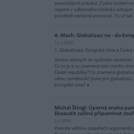
samozřejmě pravdu). Z jeho tvrzení o
nejsme z odborného hlediska schopni r
prostředí seriózně porovnat. To už tak
A. Mach: Globalizaci ne - do Evr
12.5.2000
1. Globalizace, Evropská Unie a Česká 
Strana zelených se vyslovila zásadní
Co to je a co znamená toto módní slo
České republiky? Co znamená globaliz
celou zeměkouli? Jsme pro globalizaci,
Evropské unie?
Michal Štingl: Úporná snaha pa
Ekoaudit začíná připomínat zouf
2.5.2000
Protože většinu zásadních argumentů p