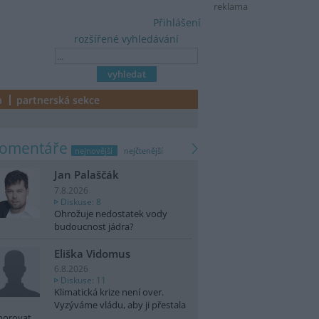
reklama
Přihlášení
rozšířené vyhledávání
a
partnerská sekce
komentáře
nejnovější
nejčtenější
Jan Palaščák
7.8.2026
Diskuse: 8
Ohrožuje nedostatek vody
budoucnost jádra?
Eliška Vidomus
6.8.2026
Diskuse: 11
Klimatická krize není over.
Vyzýváme vládu, aby ji přestala
norovat