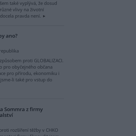
všem také vyplývá, že dosud
ůzné vlivy na životní
 docela pravda není.
opy ano?
republika
m způsobem proti GLOBALIZACI.
vo pro obyčejného občana
ace pro přírodu, ekonomiku i
 jsme-li také pro vstup do
na Sommra z firmy
alství
roti rozšíření těžby v CHKO