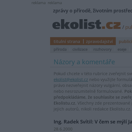
reklama
reklama
zprávy o přírodě, životním prostřed
/
pub
titulní strana
zpravodajství
public
příroda
civilizace
rozhovory
eseje
Názory a komentáře
Pokud chcete v této rubrice zveřejnit s
ekolist@ekolist.cz
nebo využijte formul
právo nezveřejnit názory vulgární, obs
nebo nesrozumitelně formulované.
Pok
předpokládáme, že souhlasíte se zveř
Ekolistu.cz.
Všechny zde prezentované p
jejich autorů, nikoli redakce Ekolistu.cz.
Ing. Radek Svítil: V čem se mýlí 
28.6.2000