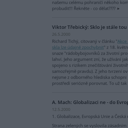
našemu celému pohraničí někoho kom
probudit!!! Řekněte - co dělat????
Viktor Třebický: Sklo je stále tou
26.5.2000
Richard Tichý, citovaný v článku "
Akce 
skla lze údajně zpochybnit
" z 18. květ
snaze "rádobybojovníků za životní pro
lahví. Jeho argument zní, že užívání ja
spojeno s rizikem znečišťování životní
samozřejmě pravdu). Z jeho tvrzení o
nejsme z odborného hlediska schopni r
prostředí seriózně porovnat. To už tak
A. Mach: Globalizaci ne - do Evr
12.5.2000
1. Globalizace, Evropská Unie a Česká 
Strana zelených se vyslovila zásadní