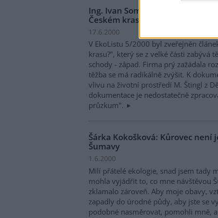
Ing. Ivan Sommer: Reakce na člán
Českém krasu?" v EkoListu 5/20
17.6.2000
V EkoListu 5/2000 byl zveřejněn článe
krasu?", který se z velké části zabývá
schody - západ. Firma prý zažádala ro
těžba se má radikálně zvýšit. K dokum
vlivu na životní prostředí M. Štingl z D
dokumentace je nedostatečně zpracová
průzkum".
Šárka Kokošková: Kůrovec není
Šumavy
1.6.2000
Milí přátelé ekologie, snad jsem tady 
mohla vyjádřit to, co mne návštěvou Šu
zklamalo zároveň. Aby moje obavy, vzt
zapadly do úrodné půdy, aby jste se vy,
podobné nasměrovat, pomohli mně, al