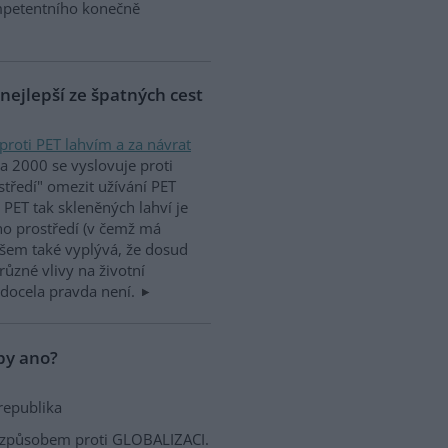
petentního konečně
 nejlepší ze špatných cest
proti PET lahvím a za návrat
na 2000 se vyslovuje proti
středí" omezit užívání PET
k PET tak skleněných lahví je
ho prostředí (v čemž má
všem také vyplývá, že dosud
ůzné vlivy na životní
 docela pravda není.
opy ano?
republika
m způsobem proti GLOBALIZACI.