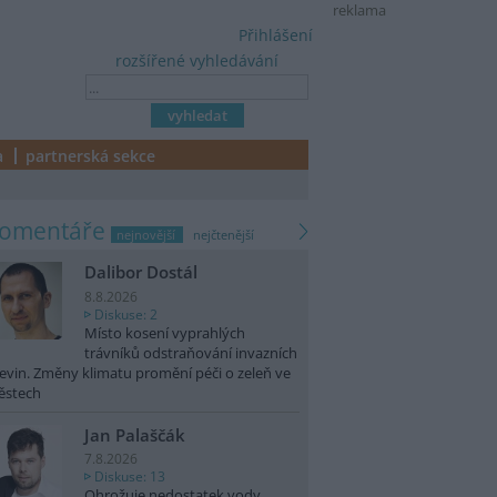
reklama
Přihlášení
rozšířené vyhledávání
a
partnerská sekce
komentáře
nejnovější
nejčtenější
Dalibor Dostál
8.8.2026
Diskuse: 2
Místo kosení vyprahlých
trávníků odstraňování invazních
evin. Změny klimatu promění péči o zeleň ve
ěstech
Jan Palaščák
7.8.2026
Diskuse: 13
Ohrožuje nedostatek vody