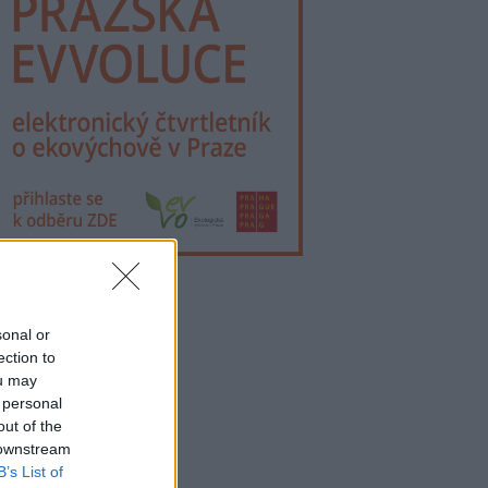
lama
sonal or
ection to
ou may
 personal
out of the
 downstream
B’s List of