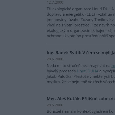
12.7.2000
Tři ekologické organizace Hnutí DUHA
dopravu a energetiku (CDE) - vztahují n
jmenovány, úvahu Zuzany Tonikové v č
vlivů na životní prostředí." že návrh 
ekologickým organizacím k hájení záj
ochranou životního prostředí příliš s
Ing. Radek Svítil: V čem se mýlí 
28.6.2000
Nedá mi to stručně nezareagovat na
r
bývalý předseda
Hnutí DUHA
a nynější
Jakub Patočka. Přestože v některých 
myslím, že se nejméně ve třech věcec
Mgr. Aleš Kuták: Přílišné zobecň
28.6.2000
Bohužel neznám kontext vyjádření kole