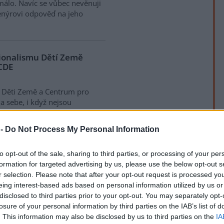
málo. Navíc se vůbec nevěnuji
ženýrovi odpověď na jeho
cionalismu Dětí Země
 CDE
, Děti Země a Centrum pro
a sebe, i když nejsou
asopisu "EIA - posuzování
nového zákona dává prostor
 -
Do Not Process My Personal Information
jení, oprávněných zájmů
jmů svých nebo jiných subjektů,
rek
to opt-out of the sale, sharing to third parties, or processing of your per
y a ŽP příliš společného.
formation for targeted advertising by us, please use the below opt-out s
 alespoň jediný případ, že
r selection. Please note that after your opt-out request is processed y
 než pouze ochranu životního
eing interest-based ads based on personal information utilized by us or
ci.
disclosed to third parties prior to your opt-out. You may separately opt-
losure of your personal information by third parties on the IAB’s list of
. This information may also be disclosed by us to third parties on the
IA
 Země vyjádření k těžbě