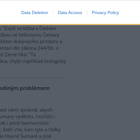
ek "Zvýší se těžba v
00
Data Deletion
Data Access
Privacy Policy
k "Zvýší se těžba v Českém
 těžbou ve Velkolomu Čertovy
zšíření dobývacího prostoru a
entaci dle zákona 244/Sb. o
ětí Země říká: "Ta
na, chybí například biologický
 jediným problémem
mezi vámi správně, abych
mavy vyděsilo, rozčílilo i
ek i pocit bezmocnosti
 kteří víte, kam tyto a řádky
e hlavně Šumavě a jistě