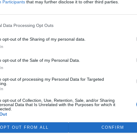
Participants
that may further disclose it to other third parties.
l povinnost, jak vyvrátit údajné
by přece zveřejnit na
l Data Processing Opt Outs
, provozované
Dětmi Země
z
státních orgánů a obcí k těžbě
o opt-out of the Sharing of my personal data.
 kterých se píše v Ekolistu.
In
o opt-out of the Sale of my Personal Data.
je devastaci Chráněné
In
že
to opt-out of processing my Personal Data for Targeted
ing.
bhajoba zástupce firmy
In
okumentace EIA na Velkolom
ájil záměr těžaře navýšit
o opt-out of Collection, Use, Retention, Sale, and/or Sharing
ště nevěděl, že
Agentura
ersonal Data that Is Unrelated with the Purposes for which it
lected.
umentaci Ekoauditu
Out
ádří nesouhlas s navýšením
OPT OUT FROM ALL
CONFIRM