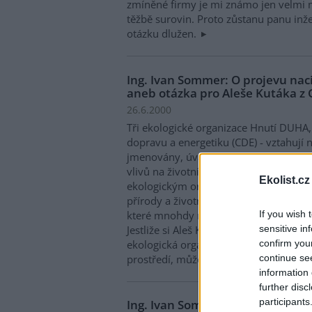
zmíněné firmy je mi známo jen velmi 
těžbě surovin. Proto zůstanu panu in
otázku dlužen.
Ing. Ivan Sommer: O projevu na
aneb otázka pro Aleše Kutáka z
26.6.2000
Tři ekologické organizace Hnutí DUHA
dopravu a energetiku (CDE) - vztahují n
jmenovány, úvahu Zuzany Tonikové v č
vlivů na životní prostředí." že návrh 
Ekolist.cz
ekologickým organizacím nejen pro há
přírody a životního prostředí, ale i zá
If you wish 
které mnohdy nemají s ochranou přírod
sensitive in
Jestliže si Aleš Kuták z CDE přeje uvést
confirm you
ekologická organizace hájí jiné zájmy,
continue se
prostředí, může zvážit následující situa
information 
further disc
participants
Ing. Ivan Sommer: Zveřejní Děti