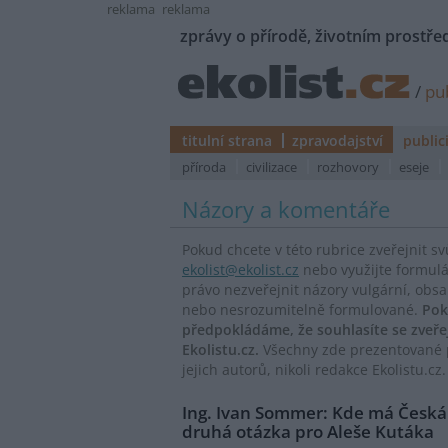
reklama
reklama
zprávy o přírodě, životním prostřed
/
pub
titulní strana
zpravodajství
public
příroda
civilizace
rozhovory
eseje
Názory a komentáře
Pokud chcete v této rubrice zveřejnit s
ekolist@ekolist.cz
nebo využijte formul
právo nezveřejnit názory vulgární, obs
nebo nesrozumitelně formulované.
Pok
předpokládáme, že souhlasíte se zveř
Ekolistu.cz.
Všechny zde prezentované p
jejich autorů, nikoli redakce Ekolistu.cz.
Ing. Ivan Sommer: Kde má Česká
druhá otázka pro Aleše Kutáka