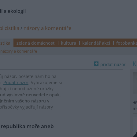
í a ekologii
licistika
/
názory a komentáře
istika
zelená domácnost
kultura
kalendář akcí
fotobank
názory a komentáře
přidat názor
vůj názor, pošlete nám ho na
ář
Přidat názor
. Vyhrazujeme si
ahující nepodložené urážky
ud výslovně neuvedete opak,
ejněním vašeho názoru v
dř
říspěvky vyjadřují názory
m
 republika moře aneb