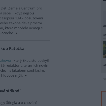
, Děti Země a Centrum pro
a sebe, i když nejsou
asopisu "EIA - posuzování
nového zákona dává prostor
mů, které mnohdy nemají s
polečného.
ig
Jakub Patočka
ozhovor
, který EkoListu poskytl
sa
 šéfredaktor Literárních novin
bodech s Jakubem souhlasím,
h hluboce mýlí.
re
ování škodí
gy Štingla a o chování