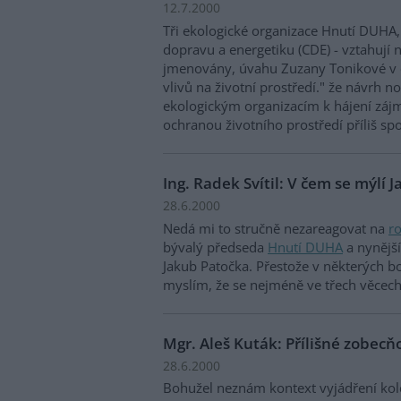
12.7.2000
Tři ekologické organizace Hnutí DUHA
dopravu a energetiku (CDE) - vztahují n
jmenovány, úvahu Zuzany Tonikové v č
vlivů na životní prostředí." že návrh 
ekologickým organizacím k hájení záj
ochranou životního prostředí příliš s
Ing. Radek Svítil: V čem se mýlí 
28.6.2000
Nedá mi to stručně nezareagovat na
r
bývalý předseda
Hnutí DUHA
a nynější
Jakub Patočka. Přestože v některých 
myslím, že se nejméně ve třech věcec
Mgr. Aleš Kuták: Přílišné zobecň
28.6.2000
Bohužel neznám kontext vyjádření kole