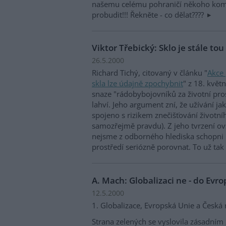
našemu celému pohraničí někoho kom
probudit!!! Řekněte - co dělat????
Viktor Třebický: Sklo je stále tou
26.5.2000
Richard Tichý, citovaný v článku "
Akce 
skla lze údajně zpochybnit
" z 18. květ
snaze "rádobybojovníků za životní pro
lahví. Jeho argument zní, že užívání ja
spojeno s rizikem znečišťování životní
samozřejmě pravdu). Z jeho tvrzení o
nejsme z odborného hlediska schopni r
prostředí seriózně porovnat. To už tak
A. Mach: Globalizaci ne - do Evr
12.5.2000
1. Globalizace, Evropská Unie a Česká 
Strana zelených se vyslovila zásadní