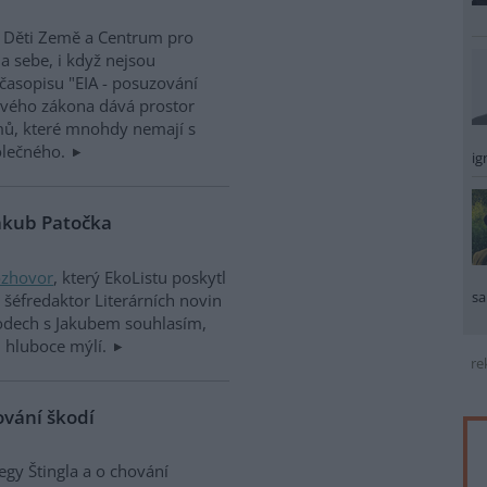
, Děti Země a Centrum pro
a sebe, i když nejsou
asopisu "EIA - posuzování
nového zákona dává prostor
mů, které mnohdy nemají s
polečného.
ig
Jakub Patočka
ozhovor
, který EkoListu poskytl
sa
 šéfredaktor Literárních novin
bodech s Jakubem souhlasím,
h hluboce mýlí.
re
ování škodí
gy Štingla a o chování