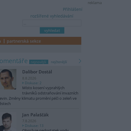
reklama
Přihlášení
rozšířené vyhledávání
a
partnerská sekce
komentáře
nejnovější
nejčtenější
Dalibor Dostál
8.8.2026
Diskuse: 2
Místo kosení vyprahlých
trávníků odstraňování invazních
evin. Změny klimatu promění péči o zeleň ve
ěstech
Jan Palaščák
7.8.2026
Diskuse: 13
Ohrožuje nedostatek vody