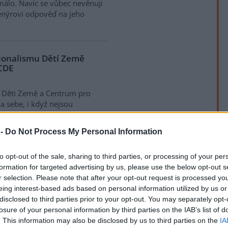
málo. Navíc se vůbec nevěnuji
ženýrovi odpověď na jeho
cionalismu Dětí Země
 CDE
, Děti Země a Centrum pro
a sebe, i když nejsou
asopisu "EIA - posuzování
nového zákona dává prostor
 -
Do Not Process My Personal Information
jení, oprávněných zájmů
jmů svých nebo jiných subjektů,
rek
to opt-out of the sale, sharing to third parties, or processing of your per
y a ŽP příliš společného.
formation for targeted advertising by us, please use the below opt-out s
 alespoň jediný případ, že
r selection. Please note that after your opt-out request is processed y
 než pouze ochranu životního
eing interest-based ads based on personal information utilized by us or
ci.
disclosed to third parties prior to your opt-out. You may separately opt-
losure of your personal information by third parties on the IAB’s list of
. This information may also be disclosed by us to third parties on the
IA
 Země vyjádření k těžbě