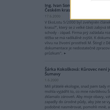
Ing. Ivan Sommer: Reakce na člán
Českém krasu?" v EkoListu 5/20
17.6.2000
V EkoListu 5/2000 byl zveřejněn článe
krasu?", který se z velké části zabývá
schody - západ. Firma prý zažádala ro
těžba se má radikálně zvýšit. K dokum
vlivu na životní prostředí M. Štingl z D
dokumentace je nedostatečně zpracová
průzkum".
Šárka Kokošková: Kůrovec není
Šumavy
1.6.2000
Milí přátelé ekologie, snad jsem tady 
mohla vyjádřit to, co mne návštěvou Šu
zklamalo zároveň. Aby moje obavy, vzt
zapadly do úrodné půdy, aby jste se vy,
podobné nasměrovat, pomohli mně, al