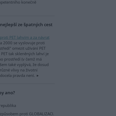
petentního konečně
 nejlepší ze špatných cest
proti PET lahvím a za návrat
na 2000 se vyslovuje proti
středí" omezit užívání PET
k PET tak skleněných lahví je
ho prostředí (v čemž má
všem také vyplývá, že dosud
ůzné vlivy na životní
 docela pravda není.
opy ano?
republika
m způsobem proti GLOBALIZACI.