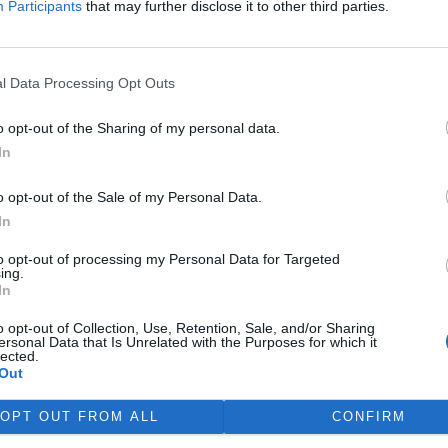
Participants
that may further disclose it to other third parties.
l povinnost, jak vyvrátit údajné
by přece zveřejnit na
l Data Processing Opt Outs
, provozované
Dětmi Země
z
státních orgánů a obcí k těžbě
o opt-out of the Sharing of my personal data.
 kterých se píše v Ekolistu.
In
o opt-out of the Sale of my Personal Data.
je devastaci Chráněné
In
že
to opt-out of processing my Personal Data for Targeted
ing.
bhajoba zástupce firmy
In
okumentace EIA na Velkolom
ájil záměr těžaře navýšit
o opt-out of Collection, Use, Retention, Sale, and/or Sharing
ště nevěděl, že
Agentura
ersonal Data that Is Unrelated with the Purposes for which it
lected.
umentaci Ekoauditu
Out
ádří nesouhlas s navýšením
OPT OUT FROM ALL
CONFIRM