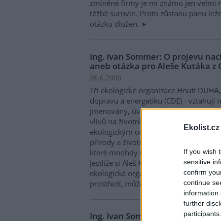
zmíněné firmy je mi známo jen velmi 
těžbě surovin. Proto zůstanu panu in
otázku dlužen.
Ing. Ivan Sommer: O projevu na
aneb otázka pro Aleše Kutáka z
26.6.2000
Tři ekologické organizace Hnutí DUHA
dopravu a energetiku (CDE) - vztahují n
jmenovány, úvahu Zuzany Tonikové v č
vlivů na životní prostředí." že návrh 
Ekolist.cz
ekologickým organizacím nejen pro há
přírody a životního prostředí, ale i zá
If you wish 
které mnohdy nemají s ochranou přírod
sensitive in
Jestliže si Aleš Kuták z CDE přeje uvést
confirm you
ekologická organizace hájí jiné zájmy,
continue se
prostředí, může zvážit následující situa
information 
further disc
participants
Ing. Ivan Sommer: Zveřejní Děti