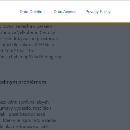
ek "Zvýší se těžba v
00
Data Deletion
Data Access
Privacy Policy
k "Zvýší se těžba v Českém
 těžbou ve Velkolomu Čertovy
zšíření dobývacího prostoru a
entaci dle zákona 244/Sb. o
ětí Země říká: "Ta
na, chybí například biologický
 jediným problémem
mezi vámi správně, abych
mavy vyděsilo, rozčílilo i
ek i pocit bezmocnosti
 kteří víte, kam tyto a řádky
e hlavně Šumavě a jistě