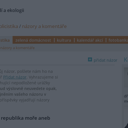
í a ekologii
licistika
/
názory a komentáře
istika
zelená domácnost
kultura
kalendář akcí
fotobank
názory a komentáře
přidat názor
vůj názor, pošlete nám ho na
ář
Přidat názor
. Vyhrazujeme si
ahující nepodložené urážky
ud výslovně neuvedete opak,
ejněním vašeho názoru v
dř
říspěvky vyjadřují názory
m
 republika moře aneb