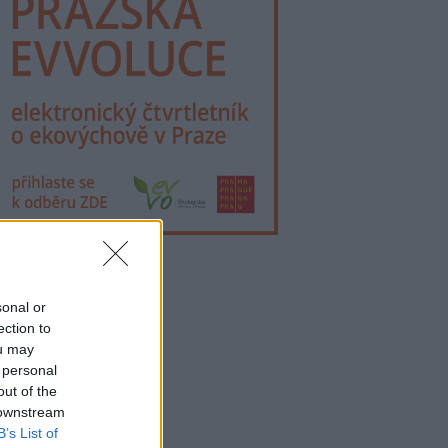
lama
sonal or
ection to
ou may
 personal
out of the
 downstream
B’s List of