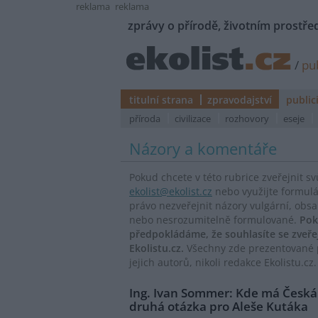
reklama
reklama
zprávy o přírodě, životním prostřed
/
pub
titulní strana
zpravodajství
public
příroda
civilizace
rozhovory
eseje
Názory a komentáře
Pokud chcete v této rubrice zveřejnit s
ekolist@ekolist.cz
nebo využijte formul
právo nezveřejnit názory vulgární, obs
nebo nesrozumitelně formulované.
Pok
předpokládáme, že souhlasíte se zveř
Ekolistu.cz.
Všechny zde prezentované p
jejich autorů, nikoli redakce Ekolistu.cz.
Ing. Ivan Sommer: Kde má Česká
druhá otázka pro Aleše Kutáka