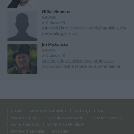
Eliška Vidomus
6.8.2026
Diskuse: 43
Klimatická krize není over. Vyzýváme vládu, aby
ji přestala ignorovat
Jiří Michalisko
6.8.2026
Diskuse: 18
Otevřený dopis ministerstvu průmyslu a
obchodu ohledně sanace odvalu Heřmanice
O NÁS
NOVINKY NA WEBU
INZERUJTE U NÁS
PODPOŘTE NÁS
PŘEBÍRÁNÍ OBSAHU
TIŠTĚNÝ EKOLIST
MAPA STRÁNEK
DEJTE O SOBĚ VĚDĚT
ZPRÁVY E-MAILEM
COOKIES