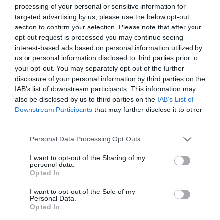
Ekoaudit
pana Sommera své vlastní dokumentace EIA na Velkolom
processing of your personal or sensitive information for
Čertovy schody. Tento pán zde zuřivě hájil záměr těžaře navýšit
targeted advertising by us, please use the below opt-out
těžbu v CHKO Český kras. V té době ještě nevěděl, že
Agentura
section to confirm your selection. Please note that after your
ochrany přírody a krajiny
navrhne dokumentaci Ekoauditu
opt-out request is processed you may continue seeing
přepracovat jako nedostatečnou a vyjádří nesouhlas s navýšením
interest-based ads based on personal information utilized by
těžby.
us or personal information disclosed to third parties prior to
your opt-out. You may separately opt-out of the further
Ing. Ivan Sommer: Reakce na článek "Zvýší se těžba v
disclosure of your personal information by third parties on the
Českém krasu?" v EkoListu 5/2000
IAB’s list of downstream participants. This information may
17.6.2000
also be disclosed by us to third parties on the
IAB’s List of
V EkoListu 5/2000 byl zveřejněn článek "Zvýší se těžba v Českém
Downstream Participants
that may further disclose it to other
krasu?", který se z velké části zabývá těžbou ve Velkolomu Čertovy
third parties.
schody - západ. Firma prý zažádala rozšíření dobývacího prostoru
a těžba se má radikálně zvýšit. K dokumentaci dle zákona 244/Sb. o
Personal Data Processing Opt Outs
vlivu na životní prostředí M. Štingl z Dětí Země říká: "Ta
dokumentace je nedostatečně zpracována, chybí například
I want to opt-out of the Sharing of my
biologický průzkum".
personal data.
Opted In
Šárka Kokošková: Kůrovec není jediným problémem
I want to opt-out of the Sale of my
Šumavy
Personal Data.
Opted In
1.6.2000
Milí přátelé ekologie, snad jsem tady mezi vámi správně, abych