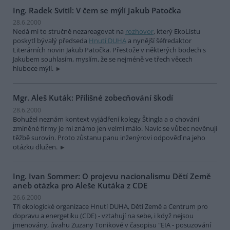
Ing. Radek Svítil: V čem se mýlí Jakub Patočka
28.6.2000
Nedá mi to stručně nezareagovat na
rozhovor
, který EkoListu
poskytl bývalý předseda
Hnutí DUHA
a nynější šéfredaktor
Literárních novin Jakub Patočka. Přestože v některých bodech s
Jakubem souhlasím, myslím, že se nejméně ve třech věcech
hluboce mýlí.
Mgr. Aleš Kuták: Přílišné zobecňování škodí
28.6.2000
Bohužel neznám kontext vyjádření kolegy Štingla a o chování
zmíněné firmy je mi známo jen velmi málo. Navíc se vůbec nevěnuji
těžbě surovin. Proto zůstanu panu inženýrovi odpověď na jeho
otázku dlužen.
Ing. Ivan Sommer: O projevu nacionalismu Dětí Země
aneb otázka pro Aleše Kutáka z CDE
26.6.2000
Tři ekologické organizace Hnutí DUHA, Děti Země a Centrum pro
dopravu a energetiku (CDE) - vztahují na sebe, i když nejsou
jmenovány, úvahu Zuzany Tonikové v časopisu "EIA - posuzování