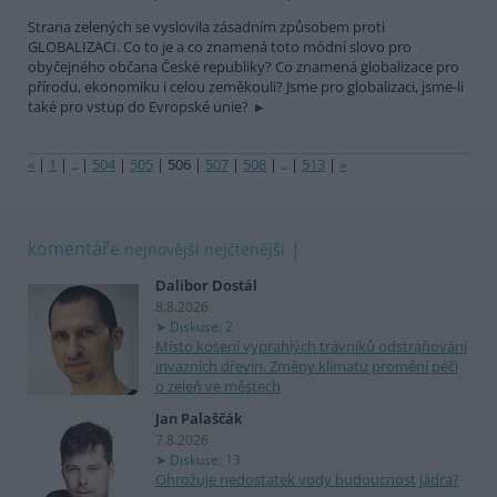
Strana zelených se vyslovila zásadním způsobem proti
GLOBALIZACI. Co to je a co znamená toto módní slovo pro
obyčejného občana České republiky? Co znamená globalizace pro
přírodu, ekonomiku i celou zeměkouli? Jsme pro globalizaci, jsme-li
také pro vstup do Evropské unie?
«
|
1
|
..
|
504
|
505
|
506
|
507
|
508
|
..
|
513
|
»
komentáře
nejnovější
nejčtenější
Dalibor Dostál
8.8.2026
Diskuse: 2
Místo kosení vyprahlých trávníků odstraňování
invazních dřevin. Změny klimatu promění péči
o zeleň ve městech
Jan Palaščák
7.8.2026
Diskuse: 13
Ohrožuje nedostatek vody budoucnost jádra?