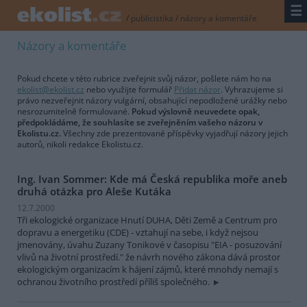
☰
/
publicistika
/
názory a komentáře
Názory a komentáře
Pokud chcete v této rubrice zveřejnit svůj názor, pošlete nám ho na
ekolist@ekolist.cz
nebo využijte formulář
Přidat názor
. Vyhrazujeme si
právo nezveřejnit názory vulgární, obsahující nepodložené urážky nebo
nesrozumitelně formulované.
Pokud výslovně neuvedete opak,
předpokládáme, že souhlasíte se zveřejněním vašeho názoru v
Ekolistu.cz.
Všechny zde prezentované příspěvky vyjadřují názory jejich
autorů, nikoli redakce Ekolistu.cz.
Ing. Ivan Sommer: Kde má Česká republika moře aneb
druhá otázka pro Aleše Kutáka
12.7.2000
Tři ekologické organizace Hnutí DUHA, Děti Země a Centrum pro
dopravu a energetiku (CDE) - vztahují na sebe, i když nejsou
jmenovány, úvahu Zuzany Tonikové v časopisu "EIA - posuzování
vlivů na životní prostředí." že návrh nového zákona dává prostor
ekologickým organizacím k hájení zájmů, které mnohdy nemají s
ochranou životního prostředí příliš společného.