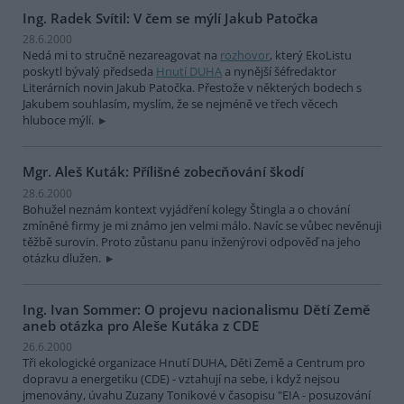
Ing. Radek Svítil: V čem se mýlí Jakub Patočka
28.6.2000
Nedá mi to stručně nezareagovat na
rozhovor
, který EkoListu
poskytl bývalý předseda
Hnutí DUHA
a nynější šéfredaktor
Literárních novin Jakub Patočka. Přestože v některých bodech s
Jakubem souhlasím, myslím, že se nejméně ve třech věcech
hluboce mýlí.
Mgr. Aleš Kuták: Přílišné zobecňování škodí
28.6.2000
Bohužel neznám kontext vyjádření kolegy Štingla a o chování
zmíněné firmy je mi známo jen velmi málo. Navíc se vůbec nevěnuji
těžbě surovin. Proto zůstanu panu inženýrovi odpověď na jeho
otázku dlužen.
Ing. Ivan Sommer: O projevu nacionalismu Dětí Země
aneb otázka pro Aleše Kutáka z CDE
26.6.2000
Tři ekologické organizace Hnutí DUHA, Děti Země a Centrum pro
dopravu a energetiku (CDE) - vztahují na sebe, i když nejsou
jmenovány, úvahu Zuzany Tonikové v časopisu "EIA - posuzování