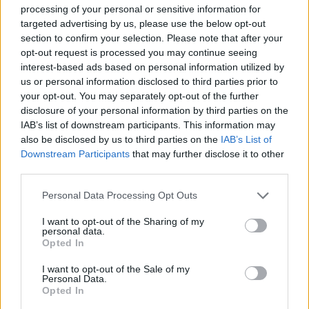
Ekoaudit
pana Sommera své vlastní dokumentace EIA na Velkolom
processing of your personal or sensitive information for
Čertovy schody. Tento pán zde zuřivě hájil záměr těžaře navýšit
targeted advertising by us, please use the below opt-out
těžbu v CHKO Český kras. V té době ještě nevěděl, že
Agentura
section to confirm your selection. Please note that after your
ochrany přírody a krajiny
navrhne dokumentaci Ekoauditu
opt-out request is processed you may continue seeing
přepracovat jako nedostatečnou a vyjádří nesouhlas s navýšením
interest-based ads based on personal information utilized by
těžby.
us or personal information disclosed to third parties prior to
your opt-out. You may separately opt-out of the further
Ing. Ivan Sommer: Reakce na článek "Zvýší se těžba v
disclosure of your personal information by third parties on the
Českém krasu?" v EkoListu 5/2000
IAB’s list of downstream participants. This information may
17.6.2000
also be disclosed by us to third parties on the
IAB’s List of
V EkoListu 5/2000 byl zveřejněn článek "Zvýší se těžba v Českém
Downstream Participants
that may further disclose it to other
krasu?", který se z velké části zabývá těžbou ve Velkolomu Čertovy
third parties.
schody - západ. Firma prý zažádala rozšíření dobývacího prostoru
a těžba se má radikálně zvýšit. K dokumentaci dle zákona 244/Sb. o
Personal Data Processing Opt Outs
vlivu na životní prostředí M. Štingl z Dětí Země říká: "Ta
dokumentace je nedostatečně zpracována, chybí například
I want to opt-out of the Sharing of my
biologický průzkum".
personal data.
Opted In
Šárka Kokošková: Kůrovec není jediným problémem
I want to opt-out of the Sale of my
Šumavy
Personal Data.
Opted In
1.6.2000
Milí přátelé ekologie, snad jsem tady mezi vámi správně, abych