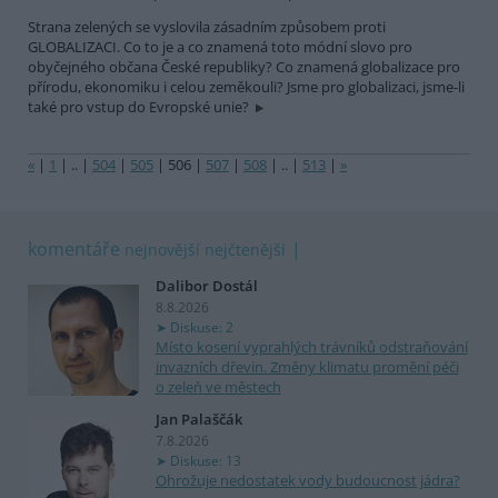
Strana zelených se vyslovila zásadním způsobem proti
GLOBALIZACI. Co to je a co znamená toto módní slovo pro
obyčejného občana České republiky? Co znamená globalizace pro
přírodu, ekonomiku i celou zeměkouli? Jsme pro globalizaci, jsme-li
také pro vstup do Evropské unie?
«
|
1
|
..
|
504
|
505
|
506
|
507
|
508
|
..
|
513
|
»
komentáře
nejnovější
nejčtenější
Dalibor Dostál
8.8.2026
Diskuse: 2
Místo kosení vyprahlých trávníků odstraňování
invazních dřevin. Změny klimatu promění péči
o zeleň ve městech
Jan Palaščák
7.8.2026
Diskuse: 13
Ohrožuje nedostatek vody budoucnost jádra?