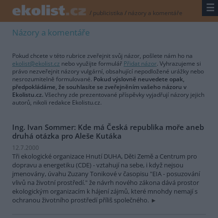
☰
/
publicistika
/
názory a komentáře
Názory a komentáře
Pokud chcete v této rubrice zveřejnit svůj názor, pošlete nám ho na
ekolist@ekolist.cz
nebo využijte formulář
Přidat názor
. Vyhrazujeme si
právo nezveřejnit názory vulgární, obsahující nepodložené urážky nebo
nesrozumitelně formulované.
Pokud výslovně neuvedete opak,
předpokládáme, že souhlasíte se zveřejněním vašeho názoru v
Ekolistu.cz.
Všechny zde prezentované příspěvky vyjadřují názory jejich
autorů, nikoli redakce Ekolistu.cz.
Ing. Ivan Sommer: Kde má Česká republika moře aneb
druhá otázka pro Aleše Kutáka
12.7.2000
Tři ekologické organizace Hnutí DUHA, Děti Země a Centrum pro
dopravu a energetiku (CDE) - vztahují na sebe, i když nejsou
jmenovány, úvahu Zuzany Tonikové v časopisu "EIA - posuzování
vlivů na životní prostředí." že návrh nového zákona dává prostor
ekologickým organizacím k hájení zájmů, které mnohdy nemají s
ochranou životního prostředí příliš společného.