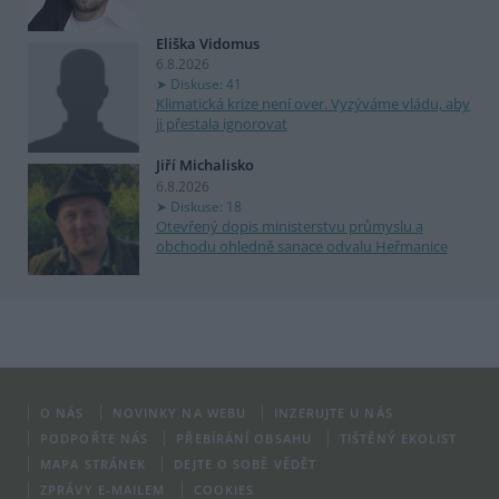
Eliška Vidomus
6.8.2026
Diskuse: 41
Klimatická krize není over. Vyzýváme vládu, aby
ji přestala ignorovat
Jiří Michalisko
6.8.2026
Diskuse: 18
Otevřený dopis ministerstvu průmyslu a
obchodu ohledně sanace odvalu Heřmanice
O NÁS
NOVINKY NA WEBU
INZERUJTE U NÁS
PODPOŘTE NÁS
PŘEBÍRÁNÍ OBSAHU
TIŠTĚNÝ EKOLIST
MAPA STRÁNEK
DEJTE O SOBĚ VĚDĚT
ZPRÁVY E-MAILEM
COOKIES