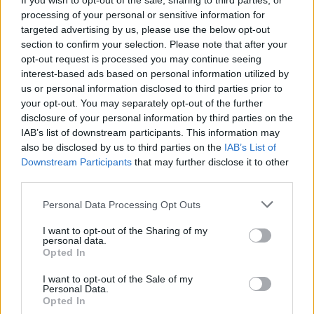
If you wish to opt-out of the sale, sharing to third parties, or
Šárka Kokošková: Kůrovec není jediným problémem
Šumavy
processing of your personal or sensitive information for
targeted advertising by us, please use the below opt-out
1.6.2000
Milí přátelé ekologie, snad jsem tady mezi vámi správně, abych
section to confirm your selection. Please note that after your
mohla vyjádřit to, co mne návštěvou Šumavy vyděsilo, rozčílilo i
opt-out request is processed you may continue seeing
zklamalo zároveň. Aby moje obavy, vztek i pocit bezmocnosti
interest-based ads based on personal information utilized by
zapadly do úrodné půdy, aby jste se vy, kteří víte, kam tyto a řádky
us or personal information disclosed to third parties prior to
podobné nasměrovat, pomohli mně, ale hlavně Šumavě a jistě
your opt-out. You may separately opt-out of the further
našemu celému pohraničí někoho kompetentního konečně
disclosure of your personal information by third parties on the
probudit!!! Řekněte - co dělat????
IAB’s list of downstream participants. This information may
also be disclosed by us to third parties on the
IAB’s List of
Viktor Třebický: Sklo je stále tou nejlepší ze špatných
Downstream Participants
that may further disclose it to other
cest
third parties.
26.5.2000
Richard Tichý, citovaný v článku "
Akce proti PET lahvím a za návrat
Personal Data Processing Opt Outs
skla lze údajně zpochybnit
" z 18. května 2000 se vyslovuje proti
snaze "rádobybojovníků za životní prostředí" omezit užívání PET
I want to opt-out of the Sharing of my
lahví. Jeho argument zní, že užívání jak PET tak skleněných lahví je
personal data.
spojeno s rizikem znečišťování životního prostředí (v čemž má
Opted In
samozřejmě pravdu). Z jeho tvrzení ovšem také vyplývá, že dosud
nejsme z odborného hlediska schopni různé vlivy na životní
I want to opt-out of the Sale of my
Personal Data.
prostředí seriózně porovnat. To už tak docela pravda není.
Opted In