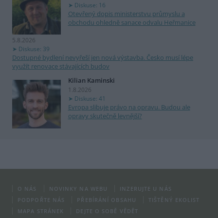
Diskuse: 16
Otevřený dopis ministerstvu průmyslu a
obchodu ohledně sanace odvalu Heřmanice
5.8.2026
Diskuse: 39
Dostupné bydlení nevyřeší jen nová výstavba. Česko musí lépe
využít renovace stávajících budov
Kilian Kaminski
1.8.2026
Diskuse: 41
Evropa slibuje právo na opravu. Budou ale
opravy skutečně levnější?
O NÁS
NOVINKY NA WEBU
INZERUJTE U NÁS
PODPOŘTE NÁS
PŘEBÍRÁNÍ OBSAHU
TIŠTĚNÝ EKOLIST
MAPA STRÁNEK
DEJTE O SOBĚ VĚDĚT