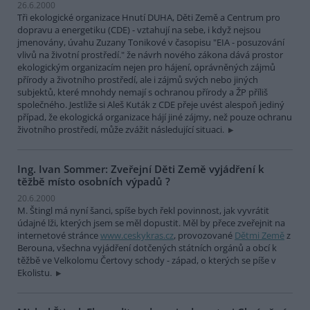
26.6.2000
Tři ekologické organizace Hnutí DUHA, Děti Země a Centrum pro
dopravu a energetiku (CDE) - vztahují na sebe, i když nejsou
jmenovány, úvahu Zuzany Tonikové v časopisu "EIA - posuzování
vlivů na životní prostředí." že návrh nového zákona dává prostor
ekologickým organizacím nejen pro hájení, oprávněných zájmů
přírody a životního prostředí, ale i zájmů svých nebo jiných
subjektů, které mnohdy nemají s ochranou přírody a ŽP příliš
společného. Jestliže si Aleš Kuták z CDE přeje uvést alespoň jediný
případ, že ekologická organizace hájí jiné zájmy, než pouze ochranu
životního prostředí, může zvážit následující situaci.
Ing. Ivan Sommer: Zveřejní Děti Země vyjádření k
těžbě místo osobních výpadů ?
20.6.2000
M. Štingl má nyní šanci, spíše bych řekl povinnost, jak vyvrátit
údajné lži, kterých jsem se měl dopustit. Měl by přece zveřejnit na
internetové stránce
www.ceskykras.cz
, provozované
Dětmi Země
z
Berouna, všechna vyjádření dotčených státních orgánů a obcí k
těžbě ve Velkolomu Čertovy schody - západ, o kterých se píše v
Ekolistu.