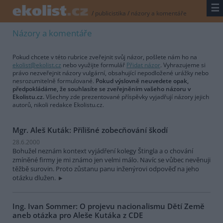
☰
/
publicistika
/
názory a komentáře
Názory a komentáře
Pokud chcete v této rubrice zveřejnit svůj názor, pošlete nám ho na
ekolist@ekolist.cz
nebo využijte formulář
Přidat názor
. Vyhrazujeme si
právo nezveřejnit názory vulgární, obsahující nepodložené urážky nebo
nesrozumitelně formulované.
Pokud výslovně neuvedete opak,
předpokládáme, že souhlasíte se zveřejněním vašeho názoru v
Ekolistu.cz.
Všechny zde prezentované příspěvky vyjadřují názory jejich
autorů, nikoli redakce Ekolistu.cz.
Mgr. Aleš Kuták: Přílišné zobecňování škodí
28.6.2000
Bohužel neznám kontext vyjádření kolegy Štingla a o chování
zmíněné firmy je mi známo jen velmi málo. Navíc se vůbec nevěnuji
těžbě surovin. Proto zůstanu panu inženýrovi odpověď na jeho
otázku dlužen.
Ing. Ivan Sommer: O projevu nacionalismu Dětí Země
aneb otázka pro Aleše Kutáka z CDE