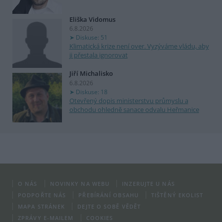
Eliška Vidomus
6.8.2026
Diskuse: 51
Klimatická krize není over. Vyzýváme vládu, aby
ji přestala ignorovat
Jiří Michalisko
6.8.2026
Diskuse: 18
Otevřený dopis ministerstvu průmyslu a
obchodu ohledně sanace odvalu Heřmanice
O NÁS
NOVINKY NA WEBU
INZERUJTE U NÁS
PODPOŘTE NÁS
PŘEBÍRÁNÍ OBSAHU
TIŠTĚNÝ EKOLIST
MAPA STRÁNEK
DEJTE O SOBĚ VĚDĚT
ZPRÁVY E-MAILEM
COOKIES