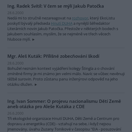
Ing. Radek Svítil: V čem se mýlí Jakub Patočka
28.6.2000
Nedá mi to stručně nezareagovat na
rozhovor
, který EkoListu
poskytl bývalý předseda
Hnutí DUHA
a nynější šéfredaktor
Literárních novin Jakub Patočka. Přestože v některých bodech s
Jakubem souhlasím, myslím, že se nejméně ve třech věcech
hluboce mýlí.
Mgr. Aleš Kuták: Přílišné zobecňování škodí
28.6.2000
Bohužel neznám kontext vyjádření kolegy Štingla a o chování
zmíněné firmy je mi známo jen velmi málo. Navíc se vůbec nevěnuji
těžbě surovin. Proto zůstanu panu inženýrovi odpověď na jeho
otázku dlužen.
Ing. Ivan Sommer: O projevu nacionalismu Dětí Země
aneb otázka pro Aleše Kutáka z CDE
26.6.2000
Tři ekologické organizace Hnutí DUHA, Děti Země a Centrum pro
dopravu a energetiku (CDE) - vztahují na sebe, i když nejsou
jmenovány, úvahu Zuzany Tonikové v časopisu "EIA - posuzování