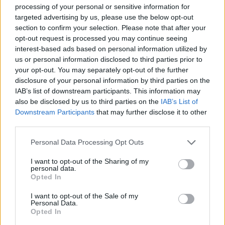
Ekoaudit
pana Sommera své vlastní dokumentace EIA na Velkolom
processing of your personal or sensitive information for
Čertovy schody. Tento pán zde zuřivě hájil záměr těžaře navýšit
targeted advertising by us, please use the below opt-out
těžbu v CHKO Český kras. V té době ještě nevěděl, že
Agentura
section to confirm your selection. Please note that after your
ochrany přírody a krajiny
navrhne dokumentaci Ekoauditu
opt-out request is processed you may continue seeing
přepracovat jako nedostatečnou a vyjádří nesouhlas s navýšením
interest-based ads based on personal information utilized by
těžby.
us or personal information disclosed to third parties prior to
your opt-out. You may separately opt-out of the further
Ing. Ivan Sommer: Reakce na článek "Zvýší se těžba v
disclosure of your personal information by third parties on the
Českém krasu?" v EkoListu 5/2000
IAB’s list of downstream participants. This information may
17.6.2000
also be disclosed by us to third parties on the
IAB’s List of
V EkoListu 5/2000 byl zveřejněn článek "Zvýší se těžba v Českém
Downstream Participants
that may further disclose it to other
krasu?", který se z velké části zabývá těžbou ve Velkolomu Čertovy
third parties.
schody - západ. Firma prý zažádala rozšíření dobývacího prostoru
a těžba se má radikálně zvýšit. K dokumentaci dle zákona 244/Sb. o
Personal Data Processing Opt Outs
vlivu na životní prostředí M. Štingl z Dětí Země říká: "Ta
dokumentace je nedostatečně zpracována, chybí například
I want to opt-out of the Sharing of my
biologický průzkum".
personal data.
Opted In
Šárka Kokošková: Kůrovec není jediným problémem
I want to opt-out of the Sale of my
Šumavy
Personal Data.
Opted In
1.6.2000
Milí přátelé ekologie, snad jsem tady mezi vámi správně, abych