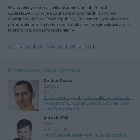
Strana zelených se vyslovila zásadním způsobem proti
GLOBALIZACI. Co to je a co znamená toto módní slovo pro
obyčejného občana České republiky? Co znamená globalizace pro
přírodu, ekonomiku i celou zeměkouli? Jsme pro globalizaci, jsme-li
také pro vstup do Evropské unie?
«
|
1
|
..
|
504
|
505
|
506
|
507
|
508
|
..
|
513
|
»
komentáře
nejnovější
nejčtenější
Dalibor Dostál
8.8.2026
Diskuse: 2
Místo kosení vyprahlých trávníků odstraňování
invazních dřevin. Změny klimatu promění péči
o zeleň ve městech
Jan Palaščák
7.8.2026
Diskuse: 13
Ohrožuje nedostatek vody budoucnost jádra?