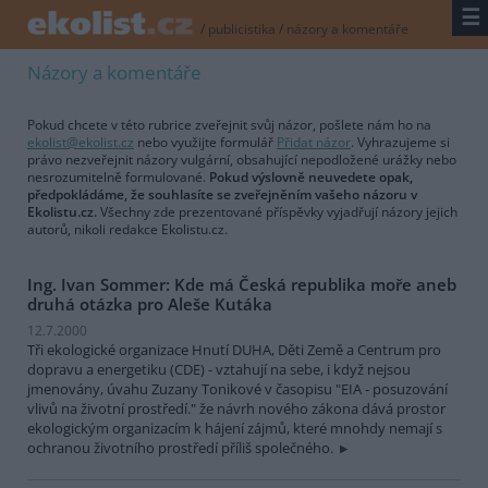
☰
/
publicistika
/
názory a komentáře
Názory a komentáře
Pokud chcete v této rubrice zveřejnit svůj názor, pošlete nám ho na
ekolist@ekolist.cz
nebo využijte formulář
Přidat názor
. Vyhrazujeme si
právo nezveřejnit názory vulgární, obsahující nepodložené urážky nebo
nesrozumitelně formulované.
Pokud výslovně neuvedete opak,
předpokládáme, že souhlasíte se zveřejněním vašeho názoru v
Ekolistu.cz.
Všechny zde prezentované příspěvky vyjadřují názory jejich
autorů, nikoli redakce Ekolistu.cz.
Ing. Ivan Sommer: Kde má Česká republika moře aneb
druhá otázka pro Aleše Kutáka
12.7.2000
Tři ekologické organizace Hnutí DUHA, Děti Země a Centrum pro
dopravu a energetiku (CDE) - vztahují na sebe, i když nejsou
jmenovány, úvahu Zuzany Tonikové v časopisu "EIA - posuzování
vlivů na životní prostředí." že návrh nového zákona dává prostor
ekologickým organizacím k hájení zájmů, které mnohdy nemají s
ochranou životního prostředí příliš společného.