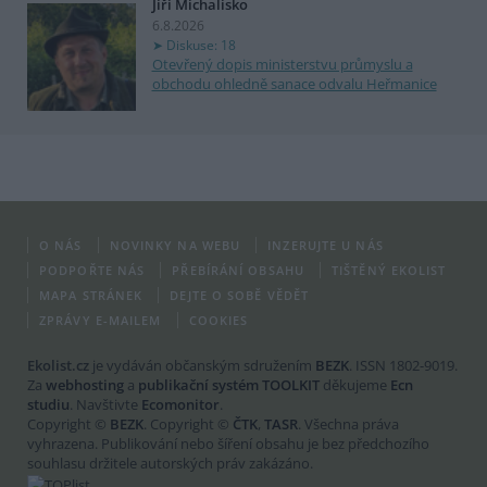
Jiří Michalisko
6.8.2026
Diskuse: 18
Otevřený dopis ministerstvu průmyslu a
obchodu ohledně sanace odvalu Heřmanice
O NÁS
NOVINKY NA WEBU
INZERUJTE U NÁS
PODPOŘTE NÁS
PŘEBÍRÁNÍ OBSAHU
TIŠTĚNÝ EKOLIST
MAPA STRÁNEK
DEJTE O SOBĚ VĚDĚT
ZPRÁVY E-MAILEM
COOKIES
Ekolist.cz
je vydáván občanským sdružením
BEZK
. ISSN 1802-9019.
Za
webhosting
a
publikační systém TOOLKIT
děkujeme
Ecn
studiu
. Navštivte
Ecomonitor
.
Copyright ©
BEZK
. Copyright ©
ČTK
,
TASR
. Všechna práva
vyhrazena. Publikování nebo šíření obsahu je bez předchozího
souhlasu držitele autorských práv zakázáno.