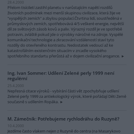
28.4.2000
Přelom tisíciletí zastihl planetu v narůstajícím napětí rozdílů
životních podmínek mezi menší skupinou civilizace, která žije ve
"vyspělých zemích" a zbylou populací.Čtvrtina lidí, soustředěná v
průmyslových zemích, spotřebovává 4/5 veškeré energie, největší
díl ze světových zásob kovů a paliv. Výrazný rozdíl je ve spotřebě
potravin, zvláště pokud jde o výrobky náročné na zdroje. Vyspělé
komunikační technologie a zkracování vzdáleností staví tyto
rozdíly do otevřeného kontrastu. Nedostatek vedoucí až ke
katastrofálním existenčním situacím v zrcadle vysokého
spotřebního standartu přerůstá až v dojem civilizační arogance.
Ing. Ivan Sommer: Udílení Zelené perly 1999 není
regulérní
25.4.2000
Nepřesná citace výroků - vybírání části vět zpochybňuje udílení
Zelené perly 1999 za antiekologický výrok, které pořádají Děti Země
současně s udílením Ropáka.
M. Zámečník: Potřebujeme rychlodráhu do Ruzyně?
10.4.2000
Jezdíme často vlakem nejen z Ruzyně do centra (na Masarykovo