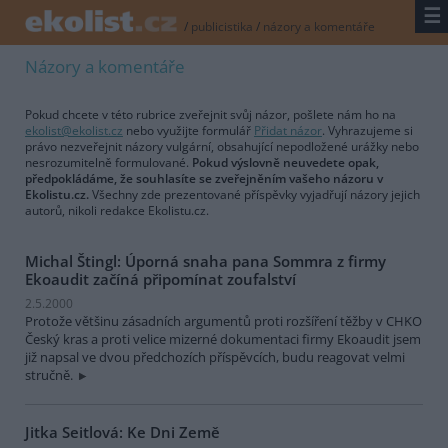
☰
/
publicistika
/
názory a komentáře
Názory a komentáře
Pokud chcete v této rubrice zveřejnit svůj názor, pošlete nám ho na
ekolist@ekolist.cz
nebo využijte formulář
Přidat názor
. Vyhrazujeme si
právo nezveřejnit názory vulgární, obsahující nepodložené urážky nebo
nesrozumitelně formulované.
Pokud výslovně neuvedete opak,
předpokládáme, že souhlasíte se zveřejněním vašeho názoru v
Ekolistu.cz.
Všechny zde prezentované příspěvky vyjadřují názory jejich
autorů, nikoli redakce Ekolistu.cz.
Michal Štingl: Úporná snaha pana Sommra z firmy
Ekoaudit začíná připomínat zoufalství
2.5.2000
Protože většinu zásadních argumentů proti rozšíření těžby v CHKO
Český kras a proti velice mizerné dokumentaci firmy Ekoaudit jsem
již napsal ve dvou předchozích příspěvcích, budu reagovat velmi
stručně.
Jitka Seitlová: Ke Dni Země