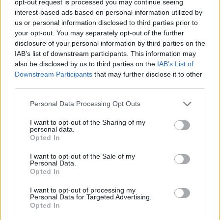
opt-out request is processed you may continue seeing
mořského pobřeží tří kontinentů ropnými látkami, znovu navodilo
interest-based ads based on personal information utilized by
otázku, zda dělá ropný průmysl dost pro to, aby zajistil bezpečnost
převozu svých produktů, a otázku jak dlouho ještě bude veřejnost
us or personal information disclosed to third parties prior to
tolerovat tento přístup "uklidit a pokračovat dál".
your opt-out. You may separately opt-out of the further
disclosure of your personal information by third parties on the
IAB’s list of downstream participants. This information may
Michal Štingl: Zničme přírodu co nejrychleji, zbytek se
also be disclosed by us to third parties on the
IAB’s List of
bude lépe chránit!
Downstream Participants
that may further disclose it to other
27.3.2000
third parties.
Na problematiku těžby koněpruského ložiska existují dva pohledy.
Jeden je dlouhodobý a jaksi filozoficky hlubší a ten říká, že dochází
Personal Data Processing Opt Outs
k postupné likvidaci korálového útesu, který vznikal jako světové
unikum před čtyřmi sty miliony let a již nikdy ho nikdo a nic
I want to opt-out of the Sharing of my
nevrátí. Pak je jednoznačné, že co největší zpomalení těžby je cílem,
personal data.
který upřednostníme před sebelepší rekultivací a plánovaný
Opted In
geologický park se nám jeví stejně přirozenou krajinou jako
Disneyland.
I want to opt-out of the Sale of my
Personal Data.
Opted In
Ivan Sommer: Nepatřím mezi autory dokumentace EIA
24.3.2000
I want to opt-out of processing my
Personal Data for Targeted Advertising.
Vzhledem k tvrzení pana Štingla v příspěvku " Nezaujaté vyjádření
Opted In
pana Sommra ke své vlastní dokumentaci? " jsem nucen prohlásit,
že nepatřím mezi autory dokumentace E.I.A na těžbu v
lomu