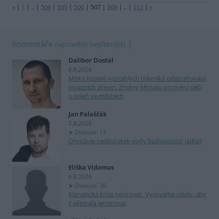
«
|
1
|
..
|
504
|
505
|
506
|
507
|
508
|
..
|
513
|
»
komentáře
nejnovější
nejčtenější
Dalibor Dostál
8.8.2026
Místo kosení vyprahlých trávníků odstraňování
invazních dřevin. Změny klimatu promění péči
o zeleň ve městech
Jan Palaščák
7.8.2026
Diskuse: 13
Ohrožuje nedostatek vody budoucnost jádra?
Eliška Vidomus
6.8.2026
Diskuse: 36
Klimatická krize není over. Vyzýváme vládu, aby
ji přestala ignorovat