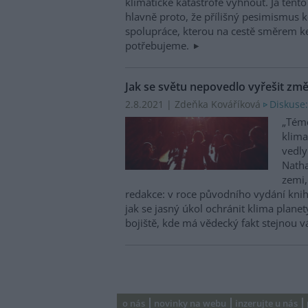
klimatické katastrofě vyhnout. Já ten
hlavně proto, že přílišný pesimismus 
spolupráce, kterou na cestě směrem ke 
potřebujeme.
Jak se světu nepovedlo vyřešit zm
2.8.2021 | Zdeňka Kováříková
Diskuse:
„Tém
klima
vedly
Natha
zemi,
redakce: v roce původního vydání knih
jak se jasný úkol ochránit klima plane
bojiště, kde má vědecký fakt stejnou v
o nás
novinky na webu
inzerujte u nás