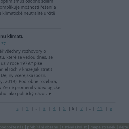
to optimismus osobně sdílím
komplikuje možnosti řešení a
klimatické neutralitě určitě
ěnu klimatu
 37
ěř všechny rozhovory o
tu, které se vedou dnes, se
 už v roce 1979,“ píše
niel Rich v knize Jak ztratit
 Dějiny včerejška (pozn.
y, 2019). Podrobně rozebírá,
ty Země proměnil v ideologické
áhu jako politický názor.
«
|
1
|
..
|
3
|
4
|
5
|
6
|
7
|
..
|
41
|
»
podpořte nás
přebírání obsahu
tištěný Ekolist
mapa stránek
dejte