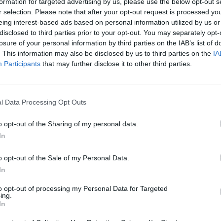
formation for targeted advertising by us, please use the below opt-out s
mezi lesníky a ochránci
r selection. Please note that after your opt-out request is processed y
dy řeknete „Klokočná“, tak
eing interest-based ads based on personal information utilized by us or
idla vědí, o čem je řeč: o
disclosed to third parties prior to your opt-out. You may separately opt-
ím lese, kde se hospodaří
losure of your personal information by third parties on the IAB’s list of
rek
 jinak, než je běžné. Nenajdete
. This information may also be disclosed by us to third parties on the
IA
rově.
Participants
that may further disclose it to other third parties.
encích, ale nevěděli jste,
l Data Processing Opt Outs
se: 26
o opt-out of the Sharing of my personal data.
a divokých prasat pustoší
In
niště. Divočáci se vypravili za
vou a rozrývají půdu i kupu
niště, kde hledají potomstvo
o opt-out of the Sale of my Personal Data.
nců a larvy brouků,“ píše v
In
ství Armin Schieb. Život
to opt-out of processing my Personal Data for Targeted
nimace, které vyplňují celé
ing.
 jako popisky k obrázkům.
In