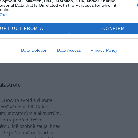
o opt-out of Collection, Use, Retention, Sale, and/or Sharing
uší
ersonal Data that Is Unrelated with the Purposes for which it
lected.
Out
ladatelství Českého
ometeorologického ústavu
OPT OUT FROM ALL
CONFIRM
 vychází nová publikace s
m Mýty a fakta o počasí, vodě
duší. Jedná se o srozumitelně
Data Deletion
Data Access
Privacy Policy
 si klade za cíl vysvětlit
mavosti v oblasti počasí,
katastrofě
 „How to avoid a climate
ters“ věnoval Bill Gates
m, inovátorům a aktivistům,
 jsou v popředí řešení
ému. Mě osobně zaujal hned
u, že pořád máme šanci se