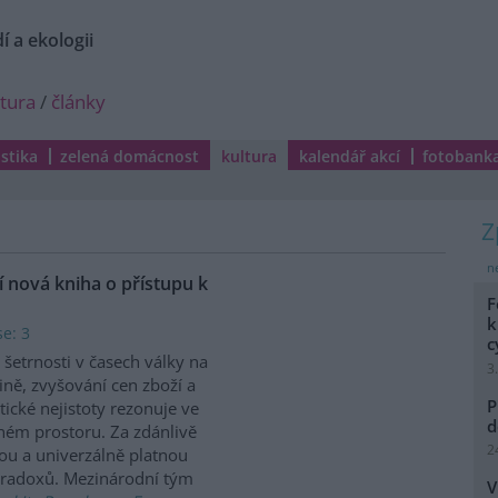
í a ekologii
ltura
/
články
istika
zelená domácnost
kultura
kalendář akcí
fotobank
ne
í nová kniha o přístupu k
F
k
e: 3
c
šetrnosti v časech války na
3
ině, zvyšování cen zboží a
P
tické nejistoty rezonuje ve
d
ném prostoru. Za zdánlivě
2
ou a univerzálně platnou
aradoxů. Mezinárodní tým
V