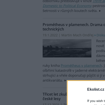
odborníků představuje v knize
Thrift 
Domestic to Political Economy
pestros
šetrnosti v různých koutech světa.
Prométheus v plamenech. Drama o 
technických
19.1.2022 | Martin Mach Ondřej
Disku
Recen
nově 
podív
dávno
během
ruky kniha
Prométheus v plamenech
. 
olbřímí katastrofě v jaderné elektrárn
strhující a vřele doporučuji půjčit si ji
antikvariátu.
Ekolist.cz
Třicet let zkušeností lesníka Vladis
české lesy
If you wish 
17.12.2021 | Zdeňka Kováříková
Disku