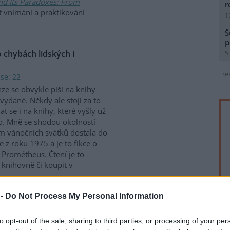
and Its Paradoxes: From
r
t vnímání a praktikování
1
Š
p
chybách lidských i
5
re
se: 22
ze se obvykle píší na knihy
vydané. Někdy ale stojí za to
at se i na knihy, které vyšly už
. Mně se shodou okolností
 vánočních svátků dostala do
Je z roku 1975 a je to fikce o
ě Prométheus. Čtení je to
 v knihovně či koupit v
 -
Do Not Process My Personal Information
lava Ferkla jako naděje pro
to opt-out of the sale, sharing to third parties, or processing of your per
se: 25