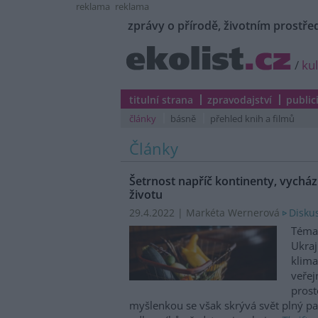
reklama
reklama
zprávy o přírodě, životním prostřed
/
ku
titulní strana
zpravodajství
public
články
básně
přehled knih a filmů
Články
Šetrnost napříč kontinenty, vycház
životu
29.4.2022 | Markéta Wernerová
Diskus
Téma 
Ukraj
klima
veřej
prost
myšlenkou se však skrývá svět plný p