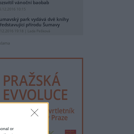
ozsvítil vánoční baobab
5.12.2016 10:15
umavský park vydává dvě knihy
ředstavující přírodu Šumavy
.12.2016 19:18 | Lada Pešková
klama
sonal or