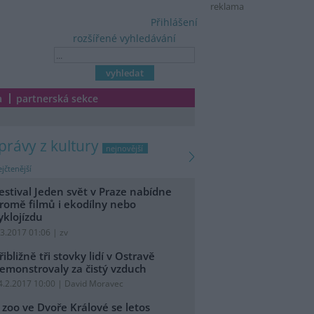
reklama
Přihlášení
rozšířené vyhledávání
a
partnerská sekce
zprávy z kultury
nejnovější
jčtenější
estival Jeden svět v Praze nabídne
romě filmů i ekodílny nebo
yklojízdu
.3.2017 01:06 | zv
řibližně tři stovky lidí v Ostravě
emonstrovaly za čistý vzduch
4.2.2017 10:00 | David Moravec
 zoo ve Dvoře Králové se letos