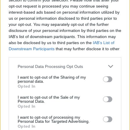
section to confirm your selection. Please note that after your
Britský soud uložil pokutu
opt-out request is processed you may continue seeing
organizátorům tradičního
interest-based ads based on personal information utilized by
hudebního festivalu
us or personal information disclosed to third parties prior to
Glastonbury za znečištění řeky
odpadem po návštěvnících
your opt-out. You may separately opt-out of the further
akce z roku 2014. Kromě pokuty ve výši 12 000 liber (425 000 Kč)
disclosure of your personal information by third parties on the
musí majitel místní mléčné farmy zaplatit i soudní výlohy za 19 000
IAB’s list of downstream participants. This information may
liber (673 000 Kč).
also be disclosed by us to third parties on the
IAB’s List of
Downstream Participants
that may further disclose it to other
third parties.
Plzeňská zoo představila novou botanickou expozici
hor Evropy
Personal Data Processing Opt Outs
23.5.2016 17:07 | PLZEŇ (
ČTK
)
Procházku Evropou od západu k východu, od horských lesů až po
I want to opt-out of the Sharing of my
alpínské pásmo nejvyšších nadmořských výšek nabízí od pondělí
personal data.
svým návštěvníkům plzeňská zoologická a botanická zahrada.
Opted In
Nová expozice Hory Evropy na zhruba hektarové ploše
představuje ve svahu nad africkou restaurací Kiboko stovky druhů,
I want to opt-out of the Sale of my
které na horách v Evropě a nejbližším okolí rostou, řekl botanik
Personal Data.
Tomáš Peš.
Opted In
I want to opt-out of processing my
V Ostravě ve středu startuje dvoudenní filmový festival
Personal Data for Targeted Advertising.
Opted In
o přírodě