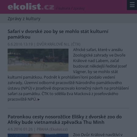
☰
/
kultura
/
zprávy
Zprávy z kultury
Safari v dvorské zoo by se mohlo stát kulturní
památkou
6.6.2016 13:19 | DVŮR KRÁLOVÉ N.L. (
ČTK
)
Africké safari, které v areálu
Zoologické zahrady ve Dvoře
Králové nad Labem, začal
budovat někdejší ředitel Josef
Vágner, by se mohlo stát
kulturní památkou. Podnět k prohlášení loni podalo vedení
zahrady, Územní odborné pracoviště Národního památkového
ústavu (NPÚ) v Josefově dopracovalo konečný návrh na prohlášení
safari za památku. ČTK to sdělila Eva Macková z josefovského
pracoviště NPÚ.
Patronkou cesty nosorožčice Elišky z dvorské zoo do
Afriky bude vietnamská zpěvačka Thu Minh
4.6.2016 01:26 | PRAHA (
Ekolist.cz
)
Zoo Dvůr Králové navštíví v