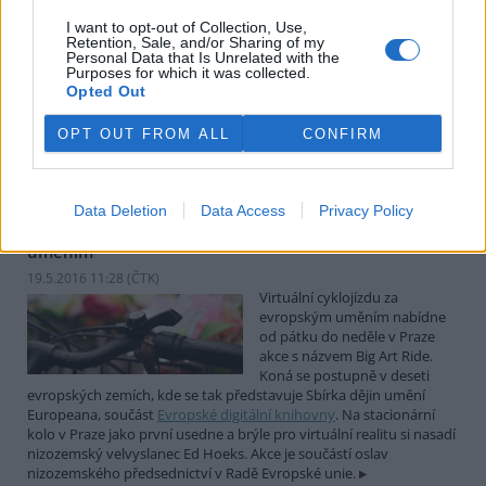
23.5.2016 10:37 | OSTRAVA (
ČTK
)
I want to opt-out of Collection, Use,
V Ostravě ve středu začne
Retention, Sale, and/or Sharing of my
dvoudenní filmový festival T-
Personal Data that Is Unrelated with the
film, který mapuje současný
Purposes for which it was collected.
Opted Out
stav přírody. Tématem
letošního čtvrtého ročníku
mezinárodní přehlídky je svět rostlin. Do soutěže se přihlásilo
OPT OUT FROM ALL
CONFIRM
rekordních 53 dokumentů z 18 zemí světa. Tuzemští tvůrci poslali
do soutěže 13 snímků, řekla ČTK mluvčí festivalu Hana Šromová.
Data Deletion
Data Access
Privacy Policy
V Praze bude virtuální cyklojízda za evropským
uměním
19.5.2016 11:28 (
ČTK
)
Virtuální cyklojízdu za
evropským uměním nabídne
od pátku do neděle v Praze
akce s názvem Big Art Ride.
Koná se postupně v deseti
evropských zemích, kde se tak představuje Sbírka dějin umění
Europeana, součást
Evropské digitální knihovny
. Na stacionární
kolo v Praze jako první usedne a brýle pro virtuální realitu si nasadí
nizozemský velvyslanec Ed Hoeks. Akce je součástí oslav
nizozemského předsednictví v Radě Evropské unie.