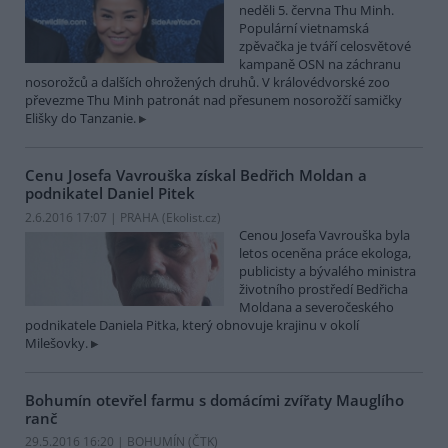
neděli 5. června Thu Minh.
Populární vietnamská
zpěvačka je tváří celosvětové
kampaně OSN na záchranu
nosorožců a dalších ohrožených druhů. V královédvorské zoo
převezme Thu Minh patronát nad přesunem nosorožčí samičky
Elišky do Tanzanie.
Cenu Josefa Vavrouška získal Bedřich Moldan a
podnikatel Daniel Pitek
2.6.2016 17:07 | PRAHA (
Ekolist.cz
)
Cenou Josefa Vavrouška byla
letos oceněna práce ekologa,
publicisty a bývalého ministra
životního prostředí Bedřicha
Moldana a severočeského
podnikatele Daniela Pitka, který obnovuje krajinu v okolí
Milešovky.
Bohumín otevřel farmu s domácími zvířaty Mauglího
ranč
29.5.2016 16:20 | BOHUMÍN (
ČTK
)