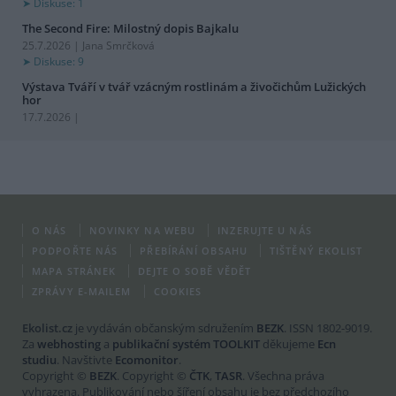
Diskuse: 1
The Second Fire: Milostný dopis Bajkalu
25.7.2026 | Jana Smrčková
Diskuse: 9
Výstava Tváří v tvář vzácným rostlinám a živočichům Lužických
hor
17.7.2026 |
O NÁS
NOVINKY NA WEBU
INZERUJTE U NÁS
PODPOŘTE NÁS
PŘEBÍRÁNÍ OBSAHU
TIŠTĚNÝ EKOLIST
MAPA STRÁNEK
DEJTE O SOBĚ VĚDĚT
ZPRÁVY E-MAILEM
COOKIES
Ekolist.cz
je vydáván občanským sdružením
BEZK
. ISSN 1802-9019.
Za
webhosting
a
publikační systém TOOLKIT
děkujeme
Ecn
studiu
. Navštivte
Ecomonitor
.
Copyright ©
BEZK
. Copyright ©
ČTK
,
TASR
. Všechna práva
vyhrazena. Publikování nebo šíření obsahu je bez předchozího