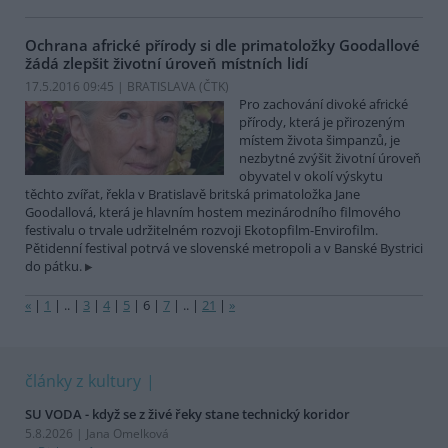
Ochrana africké přírody si dle primatoložky Goodallové
žádá zlepšit životní úroveň místních lidí
17.5.2016 09:45 | BRATISLAVA (
ČTK
)
Pro zachování divoké africké
přírody, která je přirozeným
místem života šimpanzů, je
nezbytné zvýšit životní úroveň
obyvatel v okolí výskytu
těchto zvířat, řekla v Bratislavě britská primatoložka Jane
Goodallová, která je hlavním hostem mezinárodního filmového
festivalu o trvale udržitelném rozvoji Ekotopfilm-Envirofilm.
Pětidenní festival potrvá ve slovenské metropoli a v Banské Bystrici
do pátku.
«
|
1
|
..
|
3
|
4
|
5
|
6
|
7
|
..
|
21
|
»
články z kultury
SU VODA - když se z živé řeky stane technický koridor
5.8.2026 | Jana Omelková