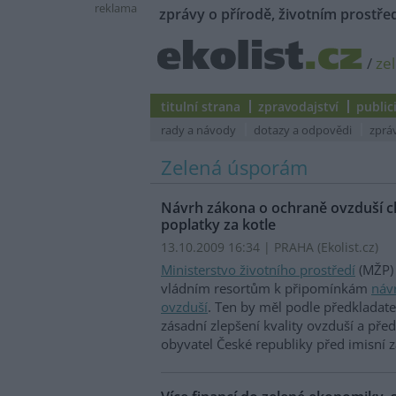
reklama
zprávy o přírodě, životním prostřed
/
ze
titulní strana
zpravodajství
public
rady a návody
dotazy a odpovědi
zprá
Zelená úsporám
Návrh zákona o ochraně ovzduší c
poplatky za kotle
13.10.2009 16:34 | PRAHA (
Ekolist.cz
)
Ministerstvo životního prostředí
(MŽP) 
vládním resortům k připomínkám
náv
ovzduší
. Ten by měl podle předkladatel
zásadní zlepšení kvality ovzduší a pře
obyvatel České republiky před imisní z