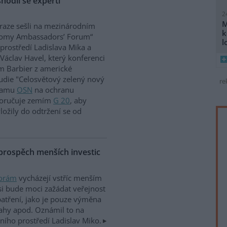
hodli se experti
2
M
Praze sešli na mezinárodním
k
onomy Ambassadors’ Forum“
l
prostředí Ladislava Mika a
y Václav Havel, který konferenci
m Barbier z americké
tudie "Celosvětový zelený nový
re
gramu
OSN
na ochranu
oporučuje zemím
G 20
, aby
ožily do odtržení se od
rospěch menších investic
porám
vycházejí vstříc menším
si bude moci zažádat veřejnost
patření, jako je pouze výměna
lahy apod. Oznámil to na
tního prostředí Ladislav Miko.