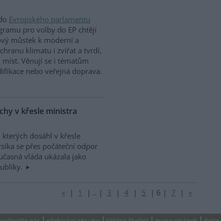
 do
Evropského parlamentu
gramu pro volby do EP chtějí
azový můstek k moderní a
chranu klimatu i zvířat a tvrdí,
 míst. Věnují se i tématům
difikace nebo veřejná doprava.
chy v křesle ministra
 kterých dosáhl v křesle
rsíka se přes počáteční odpor
oučasná vláda ukázala jako
publiky.
«
|
1
|
..
|
3
|
4
|
5
|
6
|
7
|
»
podpořte nás
přebírání obsahu
tištěný Ekolist
mapa stránek
dejte