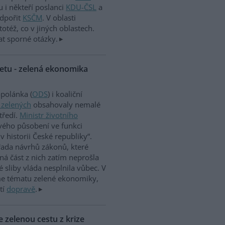
u i někteří poslanci
KDU-ČSL
a
odpořit
KSČM
. V oblasti
totéž, co v jiných oblastech.
t sporné otázky.
inetu - zelená ekonomika
polánka (
ODS
) i koaliční
 zelených
obsahovaly nemalé
tředí.
Ministr životního
svého působení ve funkci
v historii České republiky“.
řada návrhů zákonů, které
ná část z nich zatím neprošla
 sliby vláda nesplnila vůbec. V
eme tématu zelené ekonomiky,
etí
dopravě
.
e zelenou cestu z krize