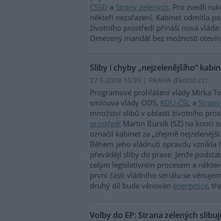
ČSSD
a
Strany zelených
. Pro zvedli ruk
někteří nezařazení. Kabinet odmítla p
životního prostředí přináší nová vláda 
Omezený mandát bez možnosti otevíra
Sliby i chyby „nejzelenějšího“ kab
27.5.2009 15:35 | PRAHA (
Ekolist.cz
)
Programové prohlášení vlády Mirka To
smlouva vlády ODS,
KDU-ČSL
a
Strany
množství slibů v oblasti životního pros
prostředí
Martin Bursík (SZ) na konci 
označil kabinet za „zřejmě nejzelenější 
Během jeho vládnutí opravdu vznikla 
převádějí sliby do praxe. Jenže podstat
celým legislativním procesem a některé
první části vládního seriálu se věnuj
druhý díl bude věnován
energetice
, tř
Volby do EP: Strana zelených slibuj