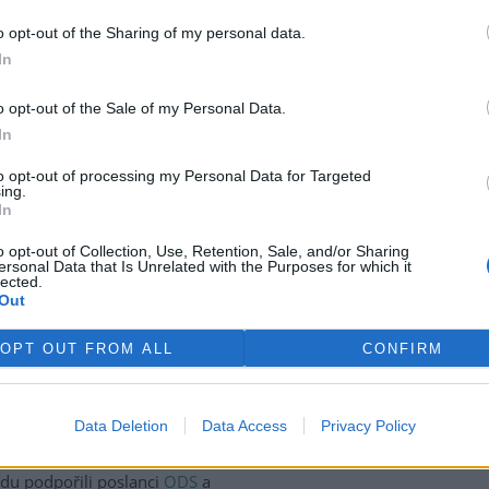
st o dotace jen pětatřicet
o opt-out of the Sharing of my personal data.
In
ostou
o opt-out of the Sale of my Personal Data.
In
opské unie zřejmě klesají.
to opt-out of processing my Personal Data for Targeted
ro životní prostředí
(EEA) se
ing.
cítky ke klimatickým změnám
In
sají v posledních letech téměř
Česká republika, kde emise
o opt-out of Collection, Use, Retention, Sale, and/or Sharing
ersonal Data that Is Unrelated with the Purposes for which it
oslední data pocházejí z roku
lected.
Out
OPT OUT FROM ALL
CONFIRM
 mandát v oblasti životního
Data Deletion
Data Access
Privacy Policy
poslanecké sněmovny. Podle
inet nepolitický a nebude
ádu podpořili poslanci
ODS
a