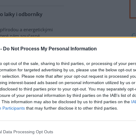
 laiky i odborníky
s přírodou a energetickými
 které nám současné
ý, jeden ze zatím tříčlenného
Č
nebudovy.cz
, o smyslu
 -
Do Not Process My Personal Information
š
í a stavbu šetrných domů a
k
klopedie byla zahájen včera.
to opt-out of the sale, sharing to third parties, or processing of your per
2
formation for targeted advertising by us, please use the below opt-out s
Č
r selection. Please note that after your opt-out request is processed y
tát si slibuje více žádostí
p
eing interest-based ads based on personal information utilized by us or
2
disclosed to third parties prior to your opt-out. You may separately opt-
t o dotaci z programu
Zelená
losure of your personal information by third parties on the IAB’s list of
A
atelům by se tak měla zkrátit
d
. This information may also be disclosed by us to third parties on the
IA
oveň mohou využít půjčky od
Participants
that may further disclose it to other third parties.
2
oti běžným půjčkám. Navíc se
ách míst, vedle bank,
rek
pořitelen také na některých
l Data Processing Opt Outs
 do programu zapojí podstatně