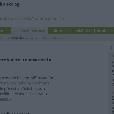
í a ekologii
lená domácnost
/
zelená úsporám
istika
zelená domácnost
kultura
kalendář akcí
fotobank
vy
ekologické poradny
zelená úsporám
2
hce kontrolu domácností a
S
p
e
i
rozeslalo během září ostatním
h
rh nového zákona o ochraně
R
e přinést v příštích letech
2
devším efektivnější ochranu
Č
átěží.
p
b
d