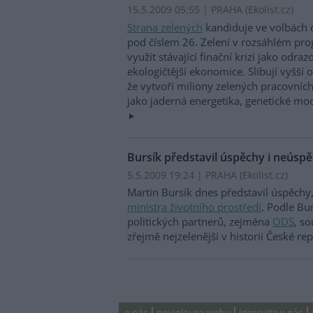
15.5.2009 05:55 | PRAHA (
Ekolist.cz
)
Strana zelených
kandiduje ve volbách
pod číslem 26. Zelení v rozsáhlém pro
využít stávající finační krizi jako odr
ekologičtější ekonomice. Slibují vyšší o
že vytvoří miliony zelených pracovních
jako jaderná energetika, genetické mo
Bursík představil úspěchy i neúspě
5.5.2009 19:24 | PRAHA (
Ekolist.cz
)
Martin Bursík dnes představil úspěchy,
ministra životního prostředí
. Podle Bu
politických partnerů, zejména
ODS
, s
zřejmě nejzelenější v historii České re
o nás
novinky na webu
inzerujte u nás