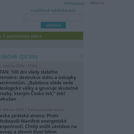
reklama
Přihlášení
rozšířené vyhledávání
a
partnerská sekce
tiskové zprávy
6. března 2026 |
STAN
TAN: 100 dní vlády slabého
remiéra: destrukce státu a ústupky
xtrémistům. „Babišova vláda vede
deologické války a ignoruje skutečné
rozby, kterým Česko čelí,” řekl
akušan
5. března 2026 |
Česká pirátská strana
eská pirátská strana: Piráti
ředstavili Manifest energetické
ezpečnosti. Chtějí snížit závislost na
ovozu a zlevnit život lidem