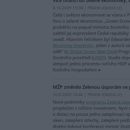
Více financí do zelené ekonomiky, s
8.10.2009 15:38 | PRAHA (
Ekolist.cz
)
Čeští i světoví ekonomové se včera v 
fóru o zelené ekonomice. „Green Ec
proběhlo na popud ministra životního 
zaštítil jej exprezident České republik
uvedl. Hlavním řečníkem byl Edwarde
Wyoming University
, jeden z autorů s
úděl" (
A Global Green New Deal
) Pro
životního prostředí (
UNEP
). Studie d
alespoň jedno procento ročního HDP vl
fosilního hospodaření.
MŽP změnilo Zelenou úsporám ve p
10.8.2009 14:46 | PRAHA (
Ekolist.cz
)
Nové podmínky
programu Zelená ús
projektům s nižšími investicemi. Nyní 
o dotaci na pouze jedno zateplovací o
oken, zateplení střechy, zateplení pod
dnešní tiskové konferenci ministr živo