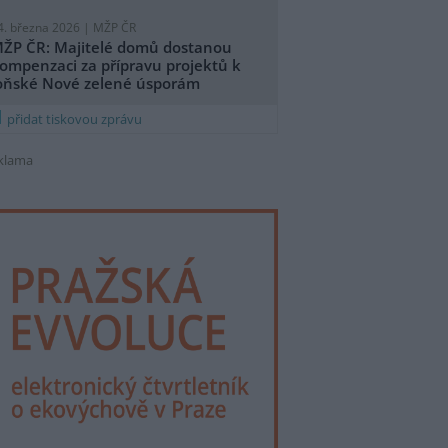
4. března 2026 |
MŽP ČR
ŽP ČR: Majitelé domů dostanou
ompenzaci za přípravu projektů k
oňské Nové zelené úsporám
přidat tiskovou zprávu
klama