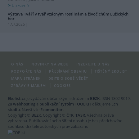
Diskuse: 9
Výstava Tváří v tvář vzácným rostlinám a živočichům Lužických
hor
17.7.2026 |
O NÁS
NOVINKY NA WEBU
INZERUJTE U NÁS
PODPOŘTE NÁS
PŘEBÍRÁNÍ OBSAHU
TIŠTĚNÝ EKOLIST
MAPA STRÁNEK
DEJTE O SOBĚ VĚDĚT
ZPRÁVY E-MAILEM
COOKIES
Ekolist.cz
je vydáván občanským sdružením
BEZK
. ISSN 1802-9019.
Za
webhosting
a
publikační systém TOOLKIT
děkujeme
Ecn
studiu
. Navštivte
Ecomonitor
.
Copyright ©
BEZK
. Copyright ©
ČTK
,
TASR
. Všechna práva
vyhrazena. Publikování nebo šíření obsahu je bez předchozího
souhlasu držitele autorských práv zakázáno.