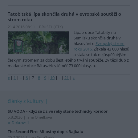
Tatobitská lípa skončila druhá v evropské soutěži o
strom roku
21.4.2016 08:11 | BRUSEL (
ČTK
)
Lípa z obce Tatobity na
Semilsku skončila druhá v
hlasování o
Evropský strom
roku 2016.
Získala 43 000 hlasů
a stala se tak nejúspěšnějším
českým stromem za dobu šestiletého trvání soutěže. Zvítězil dub z
maďarské obce Bátaszék s téměř 73 000 hlasy.
«
|
1
|
..
|
6
|
7
|
8
|
9
|
10
|
..
|
21
|
»
články z kultury
SU VODA - když se z živé řeky stane technický koridor
5.8.2026 | Jana Omelková
Diskuse: 1
The Second Fire: Milostný dopis Bajkalu
25.7.2026 | Jana Smrčková