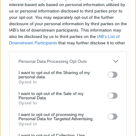
28.4.2016 10:52 | PRAHA (
ČTK
)
interest-based ads based on personal information utilized by
Zahradníci vracejí okolí pražské
us or personal information disclosed to third parties prior to
Čapkovy vily původní podobu
your opt-out. You may separately opt-out of the further
ze 30. let. V plánu je od
disclosure of your personal information by third parties on the
podzimu také oprava domu,
IAB’s list of downstream participants. This information may
muzeum se v něm má otevřít v
roce 2018. Budovu od dědiců koupila za 44 milionů korun Městská
also be disclosed by us to third parties on the
IAB’s List of
část Praha 10.
Downstream Participants
that may further disclose it to other
third parties.
Laboratoř ticha z výstavy Expo vystavuje Národní
Personal Data Processing Opt Outs
zemědělské muzeum v Praze
28.4.2016 09:54 | PRAHA (
ČTK
)
I want to opt-out of the Sharing of my
personal data.
Národní zemědělské muzeum
Opted In
ve své budově v Praze na
Letné představí novou
expozici nazvanou Laboratoř
I want to opt-out of the Sale of my
Personal Data.
ticha, která pochází ze světové
Opted In
výstavy Expo 2015 v Miláně. Speciální světla a akustické efekty v ní
navozují atmosféru lesního ticha se vší jeho silou a magií. Expozice
I want to opt-out of processing my
chce poukázat na život, který obklopuje hluk, a nutnost člověka se
Personal Data for Targeted Advertising.
vrátit ke kořenům. Veřejnosti se poprvé otevře tento pátek.
Opted In
I want to opt-out of Collection, Use,