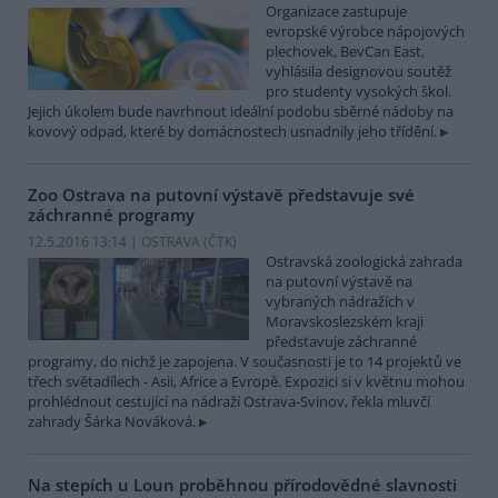
Organizace zastupuje
evropské výrobce nápojových
plechovek, BevCan East,
vyhlásila designovou soutěž
pro studenty vysokých škol.
Jejich úkolem bude navrhnout ideální podobu sběrné nádoby na
kovový odpad, které by domácnostech usnadnily jeho třídění.
Zoo Ostrava na putovní výstavě představuje své
záchranné programy
12.5.2016 13:14 | OSTRAVA (
ČTK
)
Ostravská zoologická zahrada
na putovní výstavě na
vybraných nádražích v
Moravskoslezském kraji
představuje záchranné
programy, do nichž je zapojena. V současnosti je to 14 projektů ve
třech světadílech - Asii, Africe a Evropě. Expozici si v květnu mohou
prohlédnout cestující na nádraží Ostrava-Svinov, řekla mluvčí
zahrady Šárka Nováková.
Na stepích u Loun proběhnou přírodovědné slavnosti