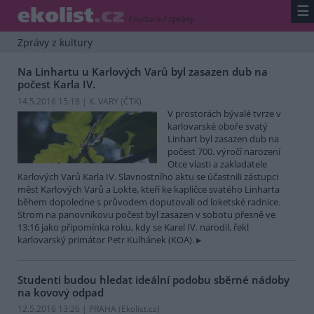
☰
/
kultura
/
zprávy
Zprávy z kultury
Na Linhartu u Karlových Varů byl zasazen dub na
počest Karla IV.
14.5.2016 15:18 | K. VARY (
ČTK
)
V prostorách bývalé tvrze v
karlovarské oboře svatý
Linhart byl zasazen dub na
počest 700. výročí narození
Otce vlasti a zakladatele
Karlových Varů Karla IV. Slavnostního aktu se účastnili zástupci
měst Karlových Varů a Lokte, kteří ke kapličce svatého Linharta
během dopoledne s průvodem doputovali od loketské radnice.
Strom na panovníkovu počest byl zasazen v sobotu přesně ve
13:16 jako připomínka roku, kdy se Karel IV. narodil, řekl
karlovarský primátor Petr Kulhánek (KOA).
Studenti budou hledat ideální podobu sběrné nádoby
na kovový odpad
12.5.2016 13:26 | PRAHA (
Ekolist.cz
)