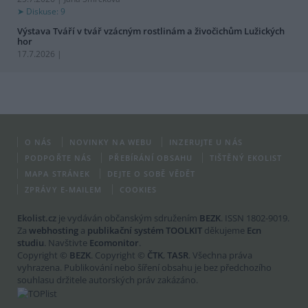
Diskuse: 9
Výstava Tváří v tvář vzácným rostlinám a živočichům Lužických
hor
17.7.2026 |
O NÁS
NOVINKY NA WEBU
INZERUJTE U NÁS
PODPOŘTE NÁS
PŘEBÍRÁNÍ OBSAHU
TIŠTĚNÝ EKOLIST
MAPA STRÁNEK
DEJTE O SOBĚ VĚDĚT
ZPRÁVY E-MAILEM
COOKIES
Ekolist.cz
je vydáván občanským sdružením
BEZK
. ISSN 1802-9019.
Za
webhosting
a
publikační systém TOOLKIT
děkujeme
Ecn
studiu
. Navštivte
Ecomonitor
.
Copyright ©
BEZK
. Copyright ©
ČTK
,
TASR
. Všechna práva
vyhrazena. Publikování nebo šíření obsahu je bez předchozího
souhlasu držitele autorských práv zakázáno.