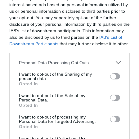
28.4.2016 10:52 | PRAHA (
ČTK
)
interest-based ads based on personal information utilized by
Zahradníci vracejí okolí pražské
us or personal information disclosed to third parties prior to
Čapkovy vily původní podobu
your opt-out. You may separately opt-out of the further
ze 30. let. V plánu je od
disclosure of your personal information by third parties on the
podzimu také oprava domu,
IAB’s list of downstream participants. This information may
muzeum se v něm má otevřít v
roce 2018. Budovu od dědiců koupila za 44 milionů korun Městská
also be disclosed by us to third parties on the
IAB’s List of
část Praha 10.
Downstream Participants
that may further disclose it to other
third parties.
Laboratoř ticha z výstavy Expo vystavuje Národní
Personal Data Processing Opt Outs
zemědělské muzeum v Praze
28.4.2016 09:54 | PRAHA (
ČTK
)
I want to opt-out of the Sharing of my
personal data.
Národní zemědělské muzeum
Opted In
ve své budově v Praze na
Letné představí novou
expozici nazvanou Laboratoř
I want to opt-out of the Sale of my
Personal Data.
ticha, která pochází ze světové
Opted In
výstavy Expo 2015 v Miláně. Speciální světla a akustické efekty v ní
navozují atmosféru lesního ticha se vší jeho silou a magií. Expozice
I want to opt-out of processing my
chce poukázat na život, který obklopuje hluk, a nutnost člověka se
Personal Data for Targeted Advertising.
vrátit ke kořenům. Veřejnosti se poprvé otevře tento pátek.
Opted In
I want to opt-out of Collection, Use,