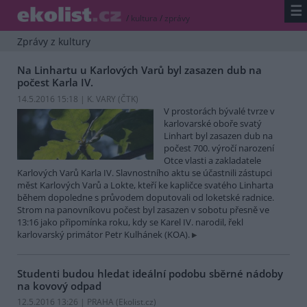
☰
/
kultura
/
zprávy
Zprávy z kultury
Na Linhartu u Karlových Varů byl zasazen dub na
počest Karla IV.
14.5.2016 15:18 | K. VARY (
ČTK
)
V prostorách bývalé tvrze v
karlovarské oboře svatý
Linhart byl zasazen dub na
počest 700. výročí narození
Otce vlasti a zakladatele
Karlových Varů Karla IV. Slavnostního aktu se účastnili zástupci
měst Karlových Varů a Lokte, kteří ke kapličce svatého Linharta
během dopoledne s průvodem doputovali od loketské radnice.
Strom na panovníkovu počest byl zasazen v sobotu přesně ve
13:16 jako připomínka roku, kdy se Karel IV. narodil, řekl
karlovarský primátor Petr Kulhánek (KOA).
Studenti budou hledat ideální podobu sběrné nádoby
na kovový odpad
12.5.2016 13:26 | PRAHA (
Ekolist.cz
)