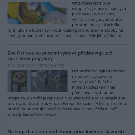
Organizace zastupuje
evropské výrobce nápojových
plechovek, BevCan East,
vyhlásila designovou soutěž
pro studenty vysokých škol.
Jejich úkolem bude navrhnout ideální podobu sběrné nádoby na
kovový odpad, které by domácnostech usnadnily jeho třídění.
Zoo Ostrava na putovní výstavě představuje své
záchranné programy
12.5.2016 13:14 | OSTRAVA (
ČTK
)
Ostravská zoologická zahrada
na putovní výstavě na
vybraných nádražích v
Moravskoslezském kraji
představuje záchranné
programy, do nichž je zapojena. V současnosti je to 14 projektů ve
třech světadílech - Asii, Africe a Evropě. Expozici si v květnu mohou
prohlédnout cestující na nádraží Ostrava-Svinov, řekla mluvčí
zahrady Šárka Nováková.
Na stepích u Loun proběhnou přírodovědné slavnosti