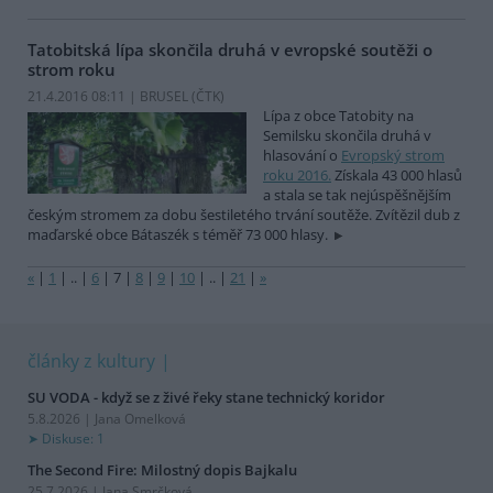
Tatobitská lípa skončila druhá v evropské soutěži o
strom roku
21.4.2016 08:11 | BRUSEL (
ČTK
)
Lípa z obce Tatobity na
Semilsku skončila druhá v
hlasování o
Evropský strom
roku 2016.
Získala 43 000 hlasů
a stala se tak nejúspěšnějším
českým stromem za dobu šestiletého trvání soutěže. Zvítězil dub z
maďarské obce Bátaszék s téměř 73 000 hlasy.
«
|
1
|
..
|
6
|
7
|
8
|
9
|
10
|
..
|
21
|
»
články z kultury
SU VODA - když se z živé řeky stane technický koridor
5.8.2026 | Jana Omelková
Diskuse: 1
The Second Fire: Milostný dopis Bajkalu
25.7.2026 | Jana Smrčková