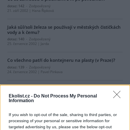
dotaz: 142
- Zodpovězený
21. září 2002 | Hana Řipková
Jaká sůl/soli železa se používají v městských čističkách
vody a k čemu?
dotaz: 140
- Zodpovězený
25. července 2002 | Jarda
Co všechno patří do kontejneru na plasty (v Praze)?
dotaz: 139
- Zodpovězený
24. července 2002 | Pavel Pinkava
Jsou látkové pleny ekologičtější než papírové?
dotaz: 138
- Zodpovězený
Ekolist.cz -
Do Not Process My Personal
12. července 2002 | Eva Hauserova
Information
Diskuse: 1
If you wish to opt-out of the sale, sharing to third parties, or
processing of your personal or sensitive information for
Co jsou lihobenzíny a dají se u nás sehnat?
targeted advertising by us, please use the below opt-out
dotaz: 137
- Zodpovězený