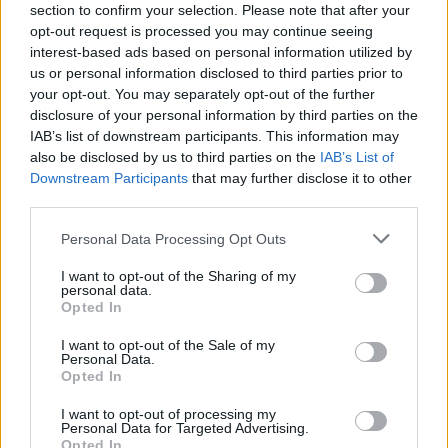
11. července 2002 | Jan Brejcha
section to confirm your selection. Please note that after your
opt-out request is processed you may continue seeing
interest-based ads based on personal information utilized by
Jak se vyrábí obyčejné mýdlo?
us or personal information disclosed to third parties prior to
dotaz: 136
- Zodpovězený
your opt-out. You may separately opt-out of the further
23. června 2002 | Miroslav Mrkva
disclosure of your personal information by third parties on the
IAB’s list of downstream participants. This information may
also be disclosed by us to third parties on the
IAB’s List of
Nevratné obaly - je lepší sklo nebo plast?
Downstream Participants
that may further disclose it to other
dotaz: 134
- Zodpovězený
third parties.
10. června 2002 | Daniel Šváb
Personal Data Processing Opt Outs
Hluk působený tramvajovým provozem
I want to opt-out of the Sharing of my
dotaz: 133
- Zodpovězený
personal data.
2. června 2002 | XY, Liberec
Opted In
I want to opt-out of the Sale of my
Prodává se u nás biooblečení?
Personal Data.
Opted In
dotaz: 135
- Zodpovězený
19. května 2002 | Monika
I want to opt-out of processing my
Personal Data for Targeted Advertising.
Opted In