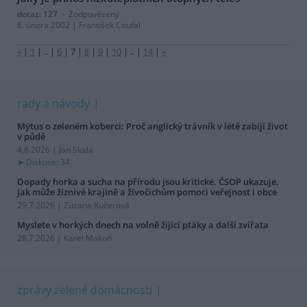
dotaz: 127
- Zodpovězený
8. února 2002 | František Coufal
«
|
1
|
..
|
6
|
7
|
8
|
9
|
10
|
..
|
14
|
»
rady a návody
Mýtus o zeleném koberci: Proč anglický trávník v létě zabíjí život
v půdě
4.8.2026 | Jan Skala
Diskuse: 34
Dopady horka a sucha na přírodu jsou kritické. ČSOP ukazuje,
jak může žíznivé krajině a živočichům pomoci veřejnost i obce
29.7.2026 | Zuzana Kučerová
Myslete v horkých dnech na volně žijící ptáky a další zvířata
28.7.2026 | Karel Makoň
zprávy zelené domácnosti