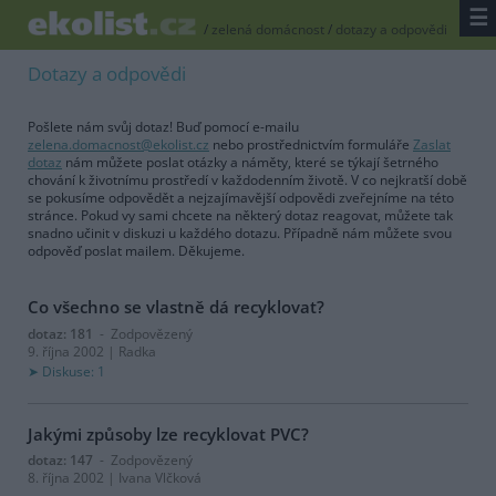
☰
/
zelená domácnost
/
dotazy a odpovědi
Dotazy a odpovědi
Pošlete nám svůj dotaz! Buď pomocí e-mailu
zelena.domacnost@ekolist.cz
nebo prostřednictvím formuláře
Zaslat
dotaz
nám můžete poslat otázky a náměty, které se týkají šetrného
chování k životnímu prostředí v každodenním životě. V co nejkratší době
se pokusíme odpovědět a nejzajímavější odpovědi zveřejníme na této
stránce. Pokud vy sami chcete na některý dotaz reagovat, můžete tak
snadno učinit v diskuzi u každého dotazu. Případně nám můžete svou
odpověď poslat mailem. Děkujeme.
Co všechno se vlastně dá recyklovat?
dotaz: 181
- Zodpovězený
9. října 2002 | Radka
Diskuse: 1
Jakými způsoby lze recyklovat PVC?
dotaz: 147
- Zodpovězený
8. října 2002 | Ivana Vlčková