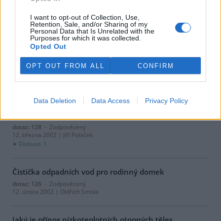
Jaké hodnoty by měla mít izolace stavby, aby se
omezily tepelné ztráty?
I want to opt-out of Collection, Use,
dotaz: 132
- Zodpovězený
Retention, Sale, and/or Sharing of my
6. května 2002 | Šebestián
Personal Data that Is Unrelated with the
Purposes for which it was collected.
Opted Out
Mycí prostředky na nádobí
OPT OUT FROM ALL
CONFIRM
dotaz: 129
- Zodpovězený
2. dubna 2002 | Alena Pazderová
Data Deletion
Data Access
Privacy Policy
Čím nakrmit hryzce, aby neožírali kořínky rostlin a
keřů?
dotaz: 128
- Zodpovězený
12. března 2002 | Jiří Poláček
Diskuse: 1
Čistička odpadních vod pro rodinný domek
dotaz: 126
- Zodpovězený
12. února 2002 | Oldřich Smola
Jaký je přínos nízkoteplotních otopných těles