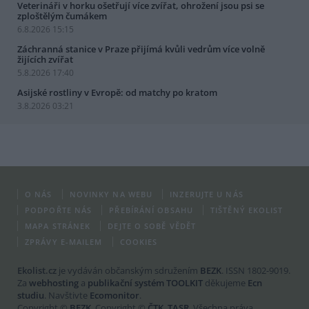
Veterináři v horku ošetřují více zvířat, ohrožení jsou psi se
zploštělým čumákem
6.8.2026 15:15
Záchranná stanice v Praze přijímá kvůli vedrům více volně
žijících zvířat
5.8.2026 17:40
Asijské rostliny v Evropě: od matchy po kratom
3.8.2026 03:21
O NÁS
NOVINKY NA WEBU
INZERUJTE U NÁS
PODPOŘTE NÁS
PŘEBÍRÁNÍ OBSAHU
TIŠTĚNÝ EKOLIST
MAPA STRÁNEK
DEJTE O SOBĚ VĚDĚT
ZPRÁVY E-MAILEM
COOKIES
Ekolist.cz
je vydáván občanským sdružením
BEZK
. ISSN 1802-9019.
Za
webhosting
a
publikační systém TOOLKIT
děkujeme
Ecn
studiu
. Navštivte
Ecomonitor
.
Copyright ©
BEZK
. Copyright ©
ČTK
,
TASR
. Všechna práva