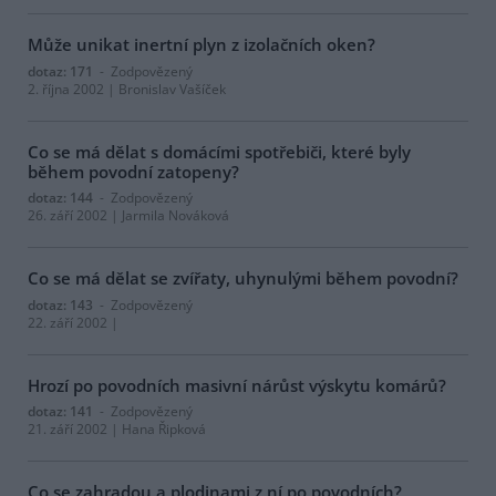
Může unikat inertní plyn z izolačních oken?
dotaz: 171
- Zodpovězený
2. října 2002 | Bronislav Vašíček
Co se má dělat s domácími spotřebiči, které byly
během povodní zatopeny?
dotaz: 144
- Zodpovězený
26. září 2002 | Jarmila Nováková
Co se má dělat se zvířaty, uhynulými během povodní?
dotaz: 143
- Zodpovězený
22. září 2002 |
Hrozí po povodních masivní nárůst výskytu komárů?
dotaz: 141
- Zodpovězený
21. září 2002 | Hana Řipková
Co se zahradou a plodinami z ní po povodních?