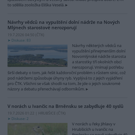
to sdělila zooložka Eliška Veselá.
Návrhy vědců na vypuštění dolní nádrže na Nových
Mlýnech starostové nerozporují
19.7.2026 04:50 (
ČTK
)
Diskuse: 83
Návrhy některých vědců na
vypuštění přinejmenším dolní
Novomlýnské nádrže starosta
a starostky tří okolních obcí
nerozporují. Vnímají potřebu
širší debaty o tom, jak řešit každoroční problém s růstem sinic, což
pod nádržemi způsobuje úhyny ryb. Vyplývá to z jejich vyjádření
pro ČTK. Všichni se však shodli na tom, že jde o jejich soukromé
názory a debatu přenechávají odborníkům.
V norách u Ivančic na Brněnsku se zabydluje 40 syslů
19.7.2026 01:22 | HRUBŠICE (
ČTK
)
Diskuse: 2
V norách u řeky Jihlavy v
Hrubšicích u Ivančic na
Brněnsku se nově zabydluje 40