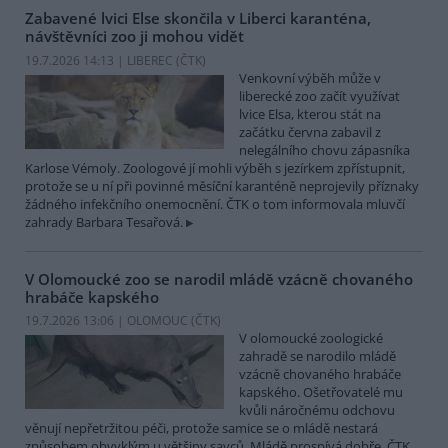
Zabavené lvici Else skončila v Liberci karanténa,
návštěvníci zoo ji mohou vidět
19.7.2026 14:13 | LIBEREC (
ČTK
)
Venkovní výběh může v
liberecké zoo začít využívat
lvice Elsa, kterou stát na
začátku června zabavil z
nelegálního chovu zápasníka
Karlose Vémoly. Zoologové jí mohli výběh s jezírkem zpřístupnit,
protože se u ní při povinné měsíční karanténě neprojevily příznaky
žádného infekčního onemocnění. ČTK o tom informovala mluvčí
zahrady Barbara Tesařová.
V Olomoucké zoo se narodil mládě vzácně chovaného
hrabáče kapského
19.7.2026 13:06 | OLOMOUC (
ČTK
)
V olomoucké zoologické
zahradě se narodilo mládě
vzácně chovaného hrabáče
kapského. Ošetřovatelé mu
kvůli náročnému odchovu
věnují nepřetržitou péči, protože samice se o mládě nestará
způsobem obvyklým u většiny savců. Mládě prospívá dobře. ČTK