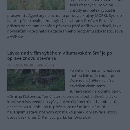
syslů obecných. Do volné
přírody je v pátek vypustili
pracovníci z Agentury na ochranu přírody a krajiny (AOPK). Sysli do
Ivančic přicestovali ze zoologických zahrad v Brně a v Praze. V
příštích dnech tam ochránci přivezou ještě dalších 20 jedinců, řekla
novinářům koordinátorka záchranného programu Jitka Matoušová
z AOPK.
Lávka nad vlčím výběhem v šumavském Srní je po
opravě znovu otevřená
19.7.2026 00:39 | SRNÍ (
ČTK
)
Po několikaměsíční přestávce
mohou lidé opět chodit po
lávce nad výběhem vlků v
návštěvnickém centru
šumavského národního parku
v Srní na Klatovsku. Téměř čtvrt kilometru dlouhá dřevěná lávka,
která se místy zvedá do výšky kolem čtyř metrů nad zemí, sloužila
deset let. Za tu dobu po ní přešel více než milion lidí. Kvůli
havarijnímu stavu nosných konstrukcí ji park loni zavřel a letos ji
opravil, řekl dnes ČTK mluvčí parku Jan Dvořák.