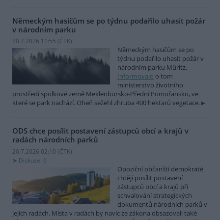
Německým hasičům se po týdnu podařilo uhasit požár
v národním parku
20.7.2026 11:55 (
ČTK
)
Německým hasičům se po
týdnu podařilo uhasit požár v
národním parku Müritz.
Informovalo
o tom
ministerstvo životního
prostředí spolkové země Meklenbursko-Přední Pomořansko, ve
které se park nachází. Oheň sežehl zhruba 400 hektarů vegetace.
ODS chce posílit postavení zástupců obcí a krajů v
radách národních parků
20.7.2026 02:10 (
ČTK
)
Diskuse: 6
Opoziční občanští demokraté
chtějí posílit postavení
zástupců obcí a krajů při
schvalování strategických
dokumentů národních parků v
jejich radách. Místa v radách by navíc ze zákona obsazovali také