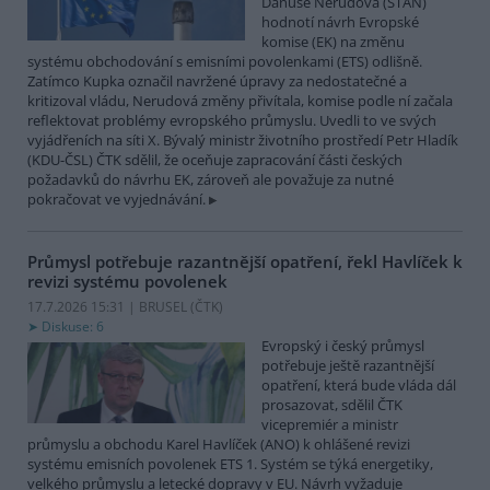
Danuše Nerudová (STAN)
hodnotí návrh Evropské
komise (EK) na změnu
systému obchodování s emisními povolenkami (ETS) odlišně.
Zatímco Kupka označil navržené úpravy za nedostatečné a
kritizoval vládu, Nerudová změny přivítala, komise podle ní začala
reflektovat problémy evropského průmyslu. Uvedli to ve svých
vyjádřeních na síti X. Bývalý ministr životního prostředí Petr Hladík
(KDU-ČSL) ČTK sdělil, že oceňuje zapracování části českých
požadavků do návrhu EK, zároveň ale považuje za nutné
pokračovat ve vyjednávání.
Průmysl potřebuje razantnější opatření, řekl Havlíček k
revizi systému povolenek
17.7.2026 15:31 | BRUSEL (
ČTK
)
Diskuse: 6
Evropský i český průmysl
potřebuje ještě razantnější
opatření, která bude vláda dál
prosazovat, sdělil ČTK
vicepremiér a ministr
průmyslu a obchodu Karel Havlíček (ANO) k ohlášené revizi
systému emisních povolenek ETS 1. Systém se týká energetiky,
velkého průmyslu a letecké dopravy v EU. Návrh vyžaduje