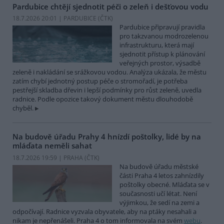
Pardubice chtějí sjednotit péči o zeleň i dešťovou vodu
18.7.2026 20:01 | PARDUBICE (
ČTK
)
Pardubice připravují pravidla
pro takzvanou modrozelenou
infrastrukturu, která mají
sjednotit přístup k plánování
veřejných prostor, výsadbě
zeleně i nakládání se srážkovou vodou. Analýza ukázala, že městu
zatím chybí jednotný postup péče o stromořadí, je potřeba
pestřejší skladba dřevin i lepší podmínky pro růst zeleně, uvedla
radnice. Podle opozice takový dokument městu dlouhodobě
chyběl.
Na budově úřadu Prahy 4 hnízdí poštolky, lidé by na
mláďata neměli sahat
18.7.2026 19:59 | PRAHA (
ČTK
)
Na budově úřadu městské
části Praha 4 letos zahnízdily
poštolky obecné. Mláďata se v
současnosti učí létat. Není
výjimkou, že sedí na zemi a
odpočívají. Radnice vyzvala obyvatele, aby na ptáky nesahali a
nikam je nepřenášeli. Praha 4 o tom informovala na svém
webu
.