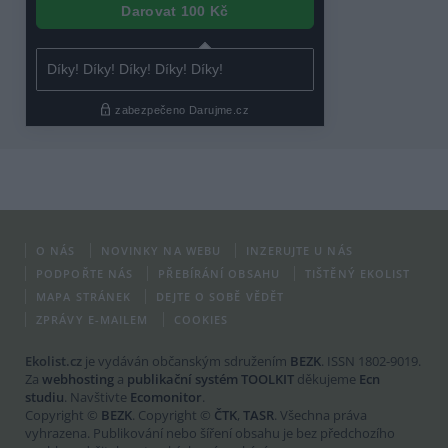
O NÁS
NOVINKY NA WEBU
INZERUJTE U NÁS
PODPOŘTE NÁS
PŘEBÍRÁNÍ OBSAHU
TIŠTĚNÝ EKOLIST
MAPA STRÁNEK
DEJTE O SOBĚ VĚDĚT
ZPRÁVY E-MAILEM
COOKIES
Ekolist.cz
je vydáván občanským sdružením
BEZK
. ISSN 1802-9019.
Za
webhosting
a
publikační systém TOOLKIT
děkujeme
Ecn
studiu
. Navštivte
Ecomonitor
.
Copyright ©
BEZK
. Copyright ©
ČTK
,
TASR
. Všechna práva
vyhrazena. Publikování nebo šíření obsahu je bez předchozího