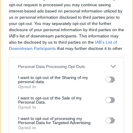
18.7.2026 04:23 | BŘECLAV (
ČTK
)
opt-out request is processed you may continue seeing
Diskuse: 70
interest-based ads based on personal information utilized by
Velmi špatná kvalita vody a
us or personal information disclosed to third parties prior to
značné množství sinic v
your opt-out. You may separately opt-out of the further
Novomlýnských nádržích i s
disclosure of your personal information by third parties on the
tím související ekologické
problémy jsou důvodem, proč
IAB’s list of downstream participants. This information may
se znovu ozývají hlasy některých odborníků, že problém je třeba
also be disclosed by us to third parties on the
IAB’s List of
řešit vypuštěním přinejmenším dolní nádrže. Ministr životního
Downstream Participants
that may further disclose it to other
prostředí Igor Červený (Motoristé) na dotaz ČTK uvedl, že návrh na
third parties.
vypuštění nádrže a priori neodmítá, ale bylo by nutné zvážit
veškeré důsledky.
Personal Data Processing Opt Outs
I want to opt-out of the Sharing of my
Ekologické organizace: Úpravy povolenek oslabují
personal data.
motivaci ke snižování emisí
Opted In
18.7.2026 02:37 (
ČTK
)
Diskuse: 1
I want to opt-out of the Sale of my
Personal Data.
Připravované úpravy systému
Opted In
emisních povolenek, které
včera představila Evropská
komise, oslabují motivaci ke
I want to opt-out of processing my
Personal Data for Targeted Advertising.
snižování emisí a nahrávají
Opted In
velkým znečišťovatelům. Ve společné tiskové zprávě to uvedly