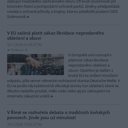
zástupci Hasičského záchranného sboru ČR kvůli součinnosti při
krizovém řízení a protipožární ochraně parků. Změny předpokládá
novela o ochraně přírody a krajiny, kterou předložili poslanci ODS
Sněmovně.
V EU začíná platit zákaz likvidace neprodaného
oblečení a obuvi
20.7.2026 01:45 (
ČTK
)
Diskuse: 4
V Evropské unii vstoupil v
platnost zákaz likvidace
neprodaného oblečení a
obuvi. Opatření je dalším z
kroků EU ke snížení množství
odpadu, píše server německé rozhlasové stanice Deutsche Welle. V
EU se podle něj každoročně zlikvidují stovky tun oblečení, které se
dlouho nedařilo prodat, mělo vadu nebo jej po zakoupení na
internetu zákazníci vrátili.
V Římě se rozhořela debata o tradičních koňských
povozech. Jinde jsou už minulostí
19.7.2026 19:52 (
ČTK
)