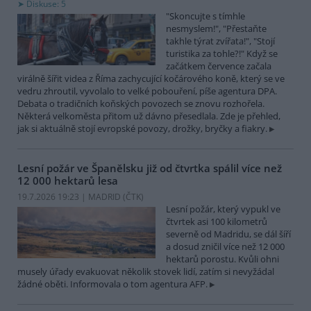
Diskuse: 5
"Skoncujte s tímhle
nesmyslem!", "Přestaňte
takhle týrat zvířata!", "Stojí
turistika za tohle?!" Když se
začátkem července začala
virálně šířit videa z Říma zachycující kočárového koně, který se ve
vedru zhroutil, vyvolalo to velké pobouření, píše agentura DPA.
Debata o tradičních koňských povozech se znovu rozhořela.
Některá velkoměsta přitom už dávno přesedlala. Zde je přehled,
jak si aktuálně stojí evropské povozy, drožky, bryčky a fiakry.
Lesní požár ve Španělsku již od čtvrtka spálil více než
12 000 hektarů lesa
19.7.2026 19:23 | MADRID (
ČTK
)
Lesní požár, který vypukl ve
čtvrtek asi 100 kilometrů
severně od Madridu, se dál šíří
a dosud zničil více než 12 000
hektarů porostu. Kvůli ohni
musely úřady evakuovat několik stovek lidí, zatím si nevyžádal
žádné oběti. Informovala o tom agentura AFP.