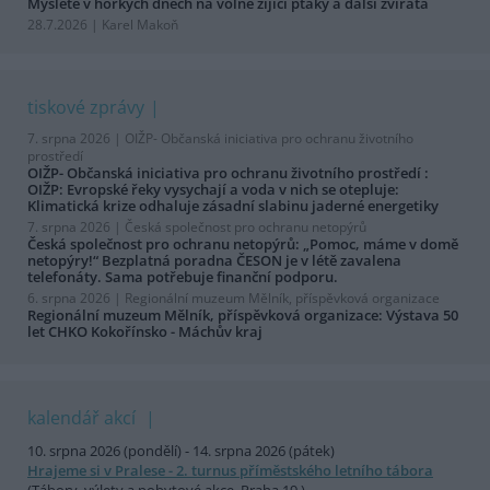
Myslete v horkých dnech na volně žijící ptáky a další zvířata
28.7.2026 | Karel Makoň
tiskové zprávy
7. srpna 2026 |
OIŽP- Občanská iniciativa pro ochranu životního
prostředí
OIŽP- Občanská iniciativa pro ochranu životního prostředí :
OIŽP: Evropské řeky vysychají a voda v nich se otepluje:
Klimatická krize odhaluje zásadní slabinu jaderné energetiky
7. srpna 2026 |
Česká společnost pro ochranu netopýrů
Česká společnost pro ochranu netopýrů: „Pomoc, máme v domě
netopýry!“ Bezplatná poradna ČESON je v létě zavalena
telefonáty. Sama potřebuje finanční podporu.
6. srpna 2026 |
Regionální muzeum Mělník, příspěvková organizace
Regionální muzeum Mělník, příspěvková organizace: Výstava 50
let CHKO Kokořínsko - Máchův kraj
kalendář akcí
10. srpna 2026 (pondělí) - 14. srpna 2026 (pátek)
Hrajeme si v Pralese - 2. turnus příměstského letního tábora