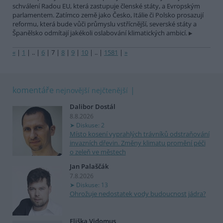
schválení Radou EU, která zastupuje členské státy, a Evropským
parlamentem. Zatímco země jako Česko, Itálie či Polsko prosazují
reformu, která bude vůči průmyslu vstřícnější, severské státy a
Španělsko odmítají jakékoli oslabování klimatických ambicí.
«
|
1
|
..
|
6
|
7
|
8
|
9
|
10
|
..
|
1581
|
»
komentáře
nejnovější
nejčtenější
Dalibor Dostál
8.8.2026
Diskuse: 2
Místo kosení vyprahlých trávníků odstraňování
invazních dřevin. Změny klimatu promění péči
o zeleň ve městech
Jan Palaščák
7.8.2026
Diskuse: 13
Ohrožuje nedostatek vody budoucnost jádra?
Eliška Vidomus