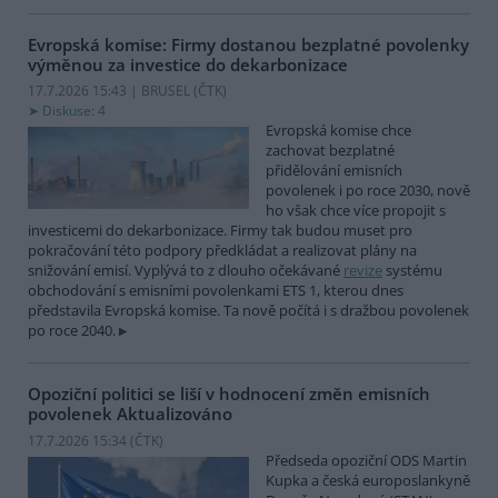
Evropská komise: Firmy dostanou bezplatné povolenky
výměnou za investice do dekarbonizace
17.7.2026 15:43 | BRUSEL (
ČTK
)
Diskuse: 4
Evropská komise chce
zachovat bezplatné
přidělování emisních
povolenek i po roce 2030, nově
ho však chce více propojit s
investicemi do dekarbonizace. Firmy tak budou muset pro
pokračování této podpory předkládat a realizovat plány na
snižování emisí. Vyplývá to z dlouho očekávané
revize
systému
obchodování s emisními povolenkami ETS 1, kterou dnes
představila Evropská komise. Ta nově počítá i s dražbou povolenek
po roce 2040.
Opoziční politici se liší v hodnocení změn emisních
povolenek
Aktualizováno
17.7.2026 15:34 (
ČTK
)
Předseda opoziční ODS Martin
Kupka a česká europoslankyně