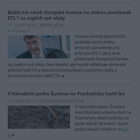
Babiš má návrh Evropské komise na změnu povolenek
ETS 1 za úspěch své vlády
17.7.2026 18:52 | BRUSEL (
ČTK
)
Diskuse: 6
Premiér Andrej Babiš (ANO)
pokládá návrh změny
emisních povolenek pro
průmysl ETS 1, jak ji dnes
představila Evropská komise,
za úspěch své vlády. Není ideální, ale hodně reflektuje obrovské
půlroční úsilí ČR a intenzivní komunikaci s ostatními státy a
Evropskou komisí, sdělil ČTK.
V Národním parku Šumava na Prachaticku hořel les
17.7.2026 18:01 | ČESKÉ BUDĚJOVICE (
ČTK
)
V Národním parku Šumava
mezi Stožcem a Novou Pecí na
Prachaticku dnes hořel les na
ploše 50krát 50 metrů. Hasiči
požár uhasili. Uvedli to na
síti
X
.