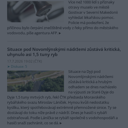
Více než 1000 lidí s příznaky
otravy muselo ve městě
Gostivar v Severní Makedonii
vyhledat lékařskou pomoc.
Policie má podezření, že
příčinou bylo čerpání znečištěné vody z řeky přímo do městského
vodovodu, píše agentura AFP.
Situace pod Novomlýnskými nádržemi zůstává kritická,
uhynulo asi 1,5 tuny ryb
17.7.2026 19:02 (
ČTK
)
Diskuse: 5
Situace na Dyji pod
Novomlýnskými nádržemi
zůstává kritická a hrubým
odhadem se dnes nacházelo
na výpusti ze Staré Dyje do
Dyje 1,5 tuny mrtvých ryb, řekl ČTK předseda Moravského
rybářského svazu Miroslav Láníček. Hynou kvůli nedostatku
kyslíku, který spotřebovávají extrémně přemnožené sinice. Ty se
dostávají do toku níže právě z nádrží. Dnes je hasiči s rybáři
odstraňovali. Podle Láníčka se rybáři společně s vodohospodáři a
hasiči snaží zachránit, co se dá.