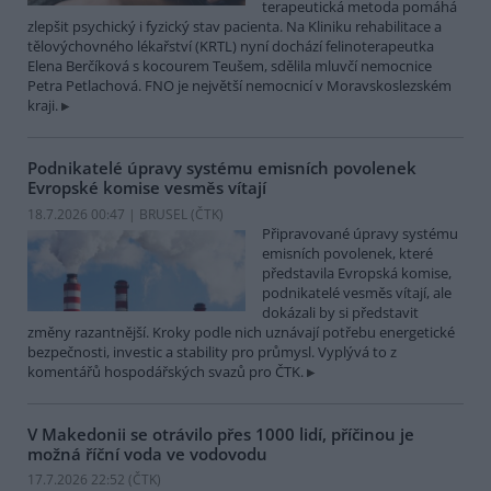
terapeutická metoda pomáhá
zlepšit psychický i fyzický stav pacienta. Na Kliniku rehabilitace a
tělovýchovného lékařství (KRTL) nyní dochází felinoterapeutka
Elena Berčíková s kocourem Teušem, sdělila mluvčí nemocnice
Petra Petlachová. FNO je největší nemocnicí v Moravskoslezském
kraji.
Podnikatelé úpravy systému emisních povolenek
Evropské komise vesměs vítají
18.7.2026 00:47 | BRUSEL (
ČTK
)
Připravované úpravy systému
emisních povolenek, které
představila Evropská komise,
podnikatelé vesměs vítají, ale
dokázali by si představit
změny razantnější. Kroky podle nich uznávají potřebu energetické
bezpečnosti, investic a stability pro průmysl. Vyplývá to z
komentářů hospodářských svazů pro ČTK.
V Makedonii se otrávilo přes 1000 lidí, příčinou je
možná říční voda ve vodovodu
17.7.2026 22:52 (
ČTK
)