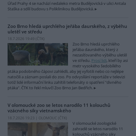
Úřad Prahy 4 se nachází nedaleko metra Budějovická v ulici Antala
Staška a sdílí budovu s Poliklinikou Budějovická.
Zoo Brno hledá uprchlého jeřába daurského, z výběhu
uletěl ve středu
18.7.2026 19:49 (
ČTK
)
Zoo Brno hledá uprchlého
jeřába daurského, který z
nezasíťovaného výběhu uletěl
ve středu.
Prosí lidi
, kteří by asi
metr vysokého šedobílého
ptáka podobného čápovi zahlédli, aby jej vyfotili nebo co nejlépe
natočili a záznam poslali do zoo. Po odvysílání reportáže v televizi
totiž lidé informační linku zahltili telefonáty o spatření "divného
ptáka". ČTK to řekl mluvčí Zoo Brno Jan Bedřich.
V olomoucké zoo se letos narodilo 11 kolouchů
vzácného siky vietnamského
18.7.2026 19:23 | OLOMOUC (
ČTK
)
V olomoucké zoologické
zahradě se letos narodilo 11
kolouchů vzácného siky