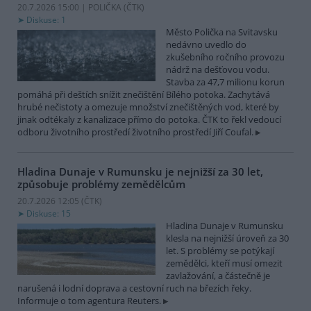
20.7.2026 15:00 | POLIČKA (
ČTK
)
Diskuse: 1
Město Polička na Svitavsku
nedávno uvedlo do
zkušebního ročního provozu
nádrž na dešťovou vodu.
Stavba za 47,7 milionu korun
pomáhá při deštích snížit znečištění Bílého potoka. Zachytává
hrubé nečistoty a omezuje množství znečištěných vod, které by
jinak odtékaly z kanalizace přímo do potoka. ČTK to řekl vedoucí
odboru životního prostředí životního prostředí Jiří Coufal.
Hladina Dunaje v Rumunsku je nejnižší za 30 let,
způsobuje problémy zemědělcům
20.7.2026 12:05 (
ČTK
)
Diskuse: 15
Hladina Dunaje v Rumunsku
klesla na nejnižší úroveň za 30
let. S problémy se potýkají
zemědělci, kteří musí omezit
zavlažování, a částečně je
narušená i lodní doprava a cestovní ruch na březích řeky.
Informuje o tom agentura Reuters.