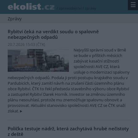
☰
/
zpravodajství
/
zprávy
Zprávy
Rybitví čeká na verdikt soudu o spalovně
nebezpečných odpadů
20.7.2026 15:03 (
ČTK
)
Nejvyšší správní soud v Brně
se bude v příštích měsících
zabývat kasační stížností
společnosti AVE CZ, která
usiluje o modernizaci spalovny
nebezpečných odpadů. Podala ji proti postupu krajského soudu v
Pardubicích, který zamítl návrh na zrušení části územního plánu
obce Rybitví. ČTK to řekl předseda stavebního výboru obce Rybitví
a zastupitel Rybitví Darek Horník. Investor se změnou územního
plánu nesouhlasí, protože mu znemožňuje spalovnu obnovit a
provozovat. Aktuální stanovisko společnosti AVE CZ se ČTK snaží
získat.
Polička testuje nádrž, která zachytává hrubé nečistoty
z deště