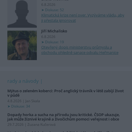
6.8.2026
Diskuse: 52
Klimatická krize není over. Vyzýváme vládu, aby
ji přestala ignorovat
Jiří Michalisko
6.8.2026
Diskuse: 19
Otevřený dopis ministerstvu průmyslu a
obchodu ohledně sanace odvalu Heřmanice
rady a návody
Mýtus o zeleném koberci: Proč anglický trávník v létě zabíjí život
v půdě
4.8.2026 | Jan Skala
Diskuse: 34
Dopady horka a sucha na přírodu jsou kritické. ČSOP ukazuje,
jak může žíznivé krajině a živočichům pomoci veřejnost i obce
29.7.2026 | Zuzana Kučerová