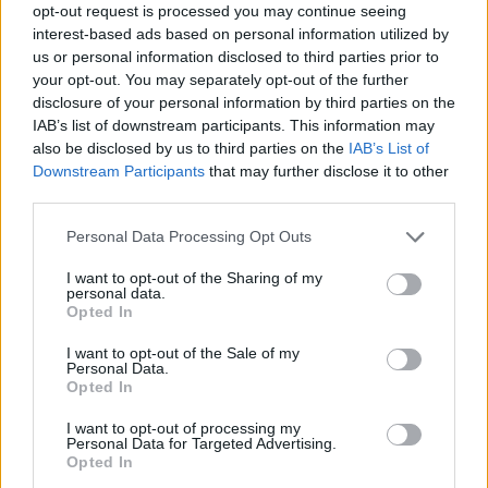
Švýcarsko, Krkonoše, Podyjí a
opt-out request is processed you may continue seeing
Šumava na sobotu 23. a neděli
interest-based ads based on personal information utilized by
24. května bohatý program
us or personal information disclosed to third parties prior to
pro rodiny s dětmi, milovníky přírody i odbornou veřejnost. Akce
your opt-out. You may separately opt-out of the further
není pouze oslavou druhové pestrosti a divočiny, ale také
zahájením nové spolupráce mezi parky v oblasti vzdělávání a
disclosure of your personal information by third parties on the
udržitelného turismu.
IAB’s list of downstream participants. This information may
also be disclosed by us to third parties on the
IAB’s List of
Downstream Participants
that may further disclose it to other
Zhoubná čistota vody. Souboj s invazním druhem
third parties.
v Ženevském jezeře jsme prohráli
19.5.2026 | PRAHA (
Ekolist.cz
)
Personal Data Processing Opt Outs
Diskuse: 54
Na první pohled to vypadá
I want to opt-out of the Sharing of my
jako báječná zpráva. Vody
personal data.
Ženevského jezera ještě nikdy
Opted In
nebyly tak průzračné, jako jsou
nyní. Jenže ta veskrze pozitivní
I want to opt-out of the Sale of my
informace o čistotě vod největšího západoevropského jezera má
Personal Data.
pořádný háček. Pruhovaný.
Opted In
I want to opt-out of processing my
Personal Data for Targeted Advertising.
Poškození lesů abiotickými vlivy bylo vloni nejnižší od
Opted In
roku 2014