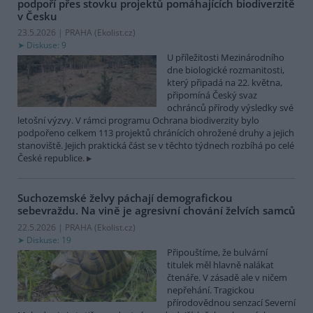
podpoří přes stovku projektů pomáhajících biodiverzitě
v Česku
23.5.2026 | PRAHA (
Ekolist.cz
)
Diskuse: 9
U příležitosti Mezinárodního
dne biologické rozmanitosti,
který připadá na 22. května,
připomíná Český svaz
ochránců přírody výsledky své
letošní výzvy. V rámci programu Ochrana biodiverzity bylo
podpořeno celkem 113 projektů chránících ohrožené druhy a jejich
stanoviště. Jejich praktická část se v těchto týdnech rozbíhá po celé
České republice.
Suchozemské želvy páchají demografickou
sebevraždu. Na vině je agresivní chování želvích samců
22.5.2026 | PRAHA (
Ekolist.cz
)
Diskuse: 19
Připouštíme, že bulvární
titulek měl hlavně nalákat
čtenáře. V zásadě ale v ničem
nepřehání. Tragickou
přírodovědnou senzací Severní