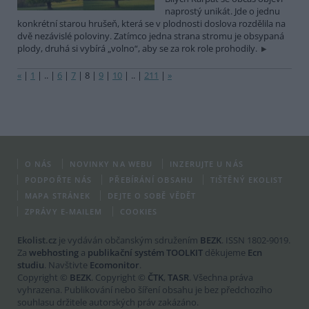
naprostý unikát. Jde o jednu
konkrétní starou hrušeň, která se v plodnosti doslova rozdělila na
dvě nezávislé poloviny. Zatímco jedna strana stromu je obsypaná
plody, druhá si vybírá „volno“, aby se za rok role prohodily.
«
|
1
|
..
|
6
|
7
|
8
|
9
|
10
|
..
|
211
|
»
O NÁS
NOVINKY NA WEBU
INZERUJTE U NÁS
PODPOŘTE NÁS
PŘEBÍRÁNÍ OBSAHU
TIŠTĚNÝ EKOLIST
MAPA STRÁNEK
DEJTE O SOBĚ VĚDĚT
ZPRÁVY E-MAILEM
COOKIES
Ekolist.cz
je vydáván občanským sdružením
BEZK
. ISSN 1802-9019.
Za
webhosting
a
publikační systém TOOLKIT
děkujeme
Ecn
studiu
. Navštivte
Ecomonitor
.
Copyright ©
BEZK
. Copyright ©
ČTK
,
TASR
. Všechna práva
vyhrazena. Publikování nebo šíření obsahu je bez předchozího
souhlasu držitele autorských práv zakázáno.