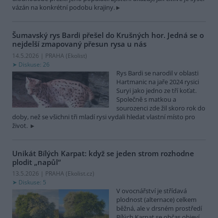
vázán na konkrétní podobu krajiny.
Šumavský rys Bardi přešel do Krušných hor. Jedná se o
nejdelší zmapovaný přesun rysa u nás
14.5.2026 | PRAHA (
Ekolist
)
Diskuse: 26
Rys Bardi se narodil v oblasti
Hartmanic na jaře 2024 rysici
Suryi jako jedno ze tří koťat.
Společně s matkou a
sourozenci zde žil skoro rok do
doby, než se všichni tři mladí rysi vydali hledat vlastní místo pro
život.
Unikát Bílých Karpat: když se jeden strom rozhodne
plodit „napůl“
13.5.2026 | PRAHA (
Ekolist.cz
)
Diskuse: 5
V ovocnářství je střídavá
plodnost (alternace) celkem
běžná, ale v drsném prostředí
Bílých Karpat se občas objeví