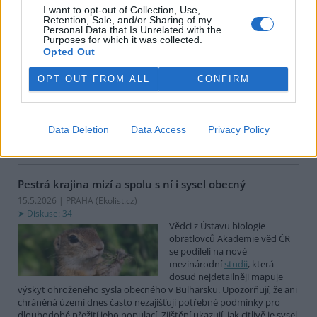
18.5.2026 | PRAHA (
Ekolist.cz
)
I want to opt-out of Collection, Use,
Diskuse: 3
Retention, Sale, and/or Sharing of my
Lesy nejen v České republice v
Personal Data that Is Unrelated with the
Purposes for which it was collected.
posledním desetiletí stále
Opted Out
častěji čelí působení vlivu
klimatické změny, která
oslabuje zdravotní stav a
OPT OUT FROM ALL
CONFIRM
stabilitu porostů. Výmluvným příkladem je doznívající kůrovcová
kalamita, v jejíchž chmurných kulisách jsme prožili posledních
bezmála deset let. Přesto se situace začíná postupně zlepšovat, o
Data Deletion
Data Access
Privacy Policy
čemž svědčí významný pokles škod. K tomu nám pomohl i o něco
příznivější průběh počasí v posledních letech.
Pestrá krajina mizí a spolu s ní i sysel obecný
15.5.2026 | PRAHA (
Ekolist.cz
)
Diskuse: 34
Vědci z Ústavu biologie
obratlovců Akademie věd ČR
se podíleli na nové
mezinárodní
studii
, která
dosud nejdetailněji mapuje
výskyt ohroženého sysla obecného v Bulharsku. Upozorňují, že ani
chráněná území dnes často nezajišťují potřebné podmínky pro
dlouhodobé přežití jeho populací. Zjištění ukazují, jak citlivě je sysel