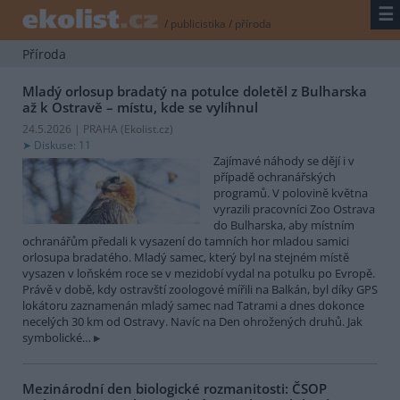
☰
/
publicistika
/
příroda
Příroda
Mladý orlosup bradatý na potulce doletěl z Bulharska
až k Ostravě – místu, kde se vylíhnul
24.5.2026 | PRAHA (
Ekolist.cz
)
Diskuse: 11
Zajímavé náhody se dějí i v
případě ochranářských
programů. V polovině května
vyrazili pracovníci Zoo Ostrava
do Bulharska, aby místním
ochranářům předali k vysazení do tamních hor mladou samici
orlosupa bradatého. Mladý samec, který byl na stejném místě
vysazen v loňském roce se v mezidobí vydal na potulku po Evropě.
Právě v době, kdy ostravští zoologové mířili na Balkán, byl díky GPS
lokátoru zaznamenán mladý samec nad Tatrami a dnes dokonce
necelých 30 km od Ostravy. Navíc na Den ohrožených druhů. Jak
symbolické…
Mezinárodní den biologické rozmanitosti: ČSOP