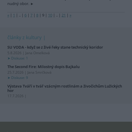
nudný obor.
«
|
1
|
..
|
6
|
7
|
8
|
9
|
10
|
..
|
21
|
»
články z kultury
SU VODA - když se z živé řeky stane technický koridor
5.8.2026 | Jana Omelková
Diskuse: 1
The Second Fire: Milostný dopis Bajkalu
25.7.2026 | Jana Smrčková
Diskuse: 9
Výstava Tváří v tvář vzácným rostlinám a živočichům Lužických
hor
17.7.2026 |