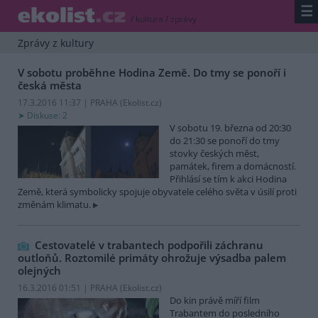
☰
/
kultura
/
zprávy
Zprávy z kultury
V sobotu proběhne Hodina Země. Do tmy se ponoří i
česká města
17.3.2016 11:37 | PRAHA (
Ekolist.cz
)
Diskuse: 2
V sobotu 19. března od 20:30
do 21:30 se ponoří do tmy
stovky českých měst,
památek, firem a domácností.
Přihlásí se tím k akci Hodina
Země, která symbolicky spojuje obyvatele celého světa v úsilí proti
změnám klimatu.
Cestovatelé v trabantech podpořili záchranu
outloňů. Roztomilé primáty ohrožuje výsadba palem
olejných
16.3.2016 01:51 | PRAHA (
Ekolist.cz
)
Do kin právě míří film
Trabantem do posledního