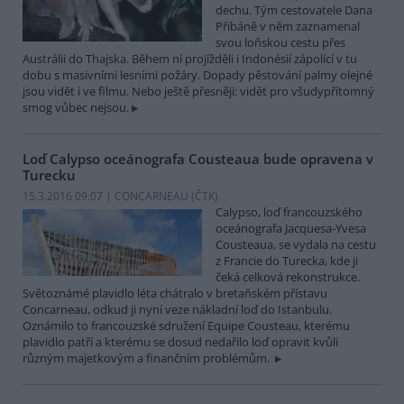
dechu. Tým cestovatele Dana
Přibáně v něm zaznamenal
svou loňskou cestu přes
Austrálii do Thajska. Během ní projížděli i Indonésií zápolící v tu
dobu s masivními lesními požáry. Dopady pěstování palmy olejné
jsou vidět i ve filmu. Nebo ještě přesněji: vidět pro všudypřítomný
smog vůbec nejsou.
Loď Calypso oceánografa Cousteaua bude opravena v
Turecku
15.3.2016 09:07 | CONCARNEAU (
ČTK
)
Calypso, loď francouzského
oceánografa Jacquesa-Yvesa
Cousteaua, se vydala na cestu
z Francie do Turecka, kde ji
čeká celková rekonstrukce.
Světoznámé plavidlo léta chátralo v bretaňském přístavu
Concarneau, odkud ji nyní veze nákladní loď do Istanbulu.
Oznámilo to francouzské sdružení Equipe Cousteau, kterému
plavidlo patří a kterému se dosud nedařilo loď opravit kvůli
různým majetkovým a finančním problémům.