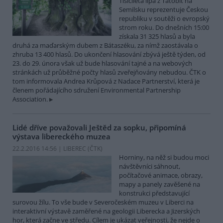
Tisíciletá lípa z Tatobit na
Semilsku reprezentuje Českou
republiku v soutěži o evropský
strom roku. Do dnešních 15:00
získala 31 325 hlasů a byla
druhá za maďarským dubem z Bátaszéku, za nímž zaostávala o
zhruba 13 400 hlasů. Do ukončení hlasování zbývá ještě týden, od
23. do 29. února však už bude hlasování tajné a na webových
stránkách už průběžné počty hlasů zveřejňovány nebudou. ČTK o
tom informovala Andrea Krůpová z Nadace Partnerství, která je
členem pořádajícího sdružení Environmental Partnership
Association.
Lidé dříve považovali Ještěd za sopku, připomíná
výstava libereckého muzea
22.2.2016 14:56 | LIBEREC (
ČTK
)
Horniny, na něž si budou moci
návštěvníci sáhnout,
počítačové animace, obrazy,
mapy a panely zavěšené na
konstrukci představující
surovou žílu. To vše bude v Severočeském muzeu v Liberci na
interaktivní výstavě zaměřené na geologii Liberecka a Jizerských
hor, která začne ve středu. Cílem je ukázat veřejnosti, že nejde o