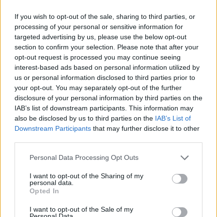
úspěšných videích na sociální síti YouTube dlouhodobě
představuje i složitá a seriózní témata srozumitelnou, a jak sám
If you wish to opt-out of the sale, sharing to third parties, or
dodává, neseriózní formou.
processing of your personal or sensitive information for
targeted advertising by us, please use the below opt-out
Festival o přírodě T-film se letos v Ostravě zaměří na
section to confirm your selection. Please note that after your
rostliny
opt-out request is processed you may continue seeing
interest-based ads based on personal information utilized by
6.3.2016 19:36 | OSTRAVA (
ČTK
)
Čtvrtý ročník mezinárodního
us or personal information disclosed to third parties prior to
filmového festivalu T-film,
your opt-out. You may separately opt-out of the further
který mapuje současný stav
disclosure of your personal information by third parties on the
přírody, se koncem května
IAB’s list of downstream participants. This information may
bude konat v Ostravě.
also be disclosed by us to third parties on the
IAB’s List of
Tématem je letos svět rostlin. Přehlídka má ukázat jejich
nezastupitelnou roli v životě člověka, řekla mluvčí festivalu Hana
Downstream Participants
that may further disclose it to other
Šromová.
third parties.
Personal Data Processing Opt Outs
I want to opt-out of the Sharing of my
Festival Jeden svět bude letos zelenější: proběhne
personal data.
cyklojízda i společné stolování
Opted In
29.2.2016 01:32 | PRAHA (
Ekolist.cz
)
Letošní ročník Festivalu
I want to opt-out of the Sale of my
Personal Data.