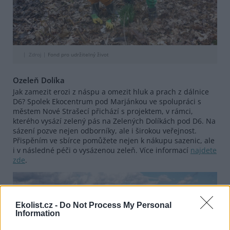
Zdroj |
Fond pro udržitelný život
Ozeleň Dolíka
Jak zamezit erozi z náspu a omezit hluk a prach z dálnice
D6? Spolek Ekocentrum pod Marjánkou ve spolupráci s
městem Nové Strašecí přichází s projektem, v rámci,
kterého vysází zelený pás na Zelených Dolíkách pod D6. Na
sázení pozve nejen odborníky, ale i širokou veřejnost.
Přispěním ve sbírce pomůžete nejen k nákupu sazenic, ale
i v následné péči o vysázenou zeleň. Více informací
najdete
zde
.
Ekolist.cz -
Do Not Process My Personal
Information