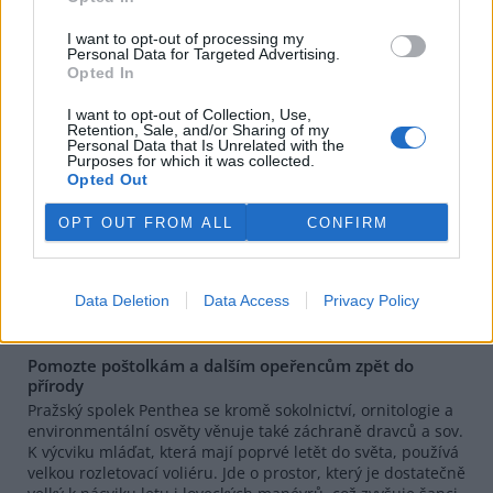
I want to opt-out of processing my
Personal Data for Targeted Advertising.
Opted In
I want to opt-out of Collection, Use,
Retention, Sale, and/or Sharing of my
Personal Data that Is Unrelated with the
Purposes for which it was collected.
Opted Out
OPT OUT FROM ALL
CONFIRM
Data Deletion
Data Access
Privacy Policy
Zdroj |
Fond pro udržitelný život
Pomozte poštolkám a dalším opeřencům zpět do
přírody
Pražský spolek Penthea se kromě sokolnictví, ornitologie a
environmentální osvěty věnuje také záchraně dravců a sov.
K výcviku mláďat, která mají poprvé letět do světa, používá
velkou rozletovací voliéru. Jde o prostor, který je dostatečně