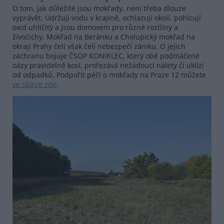
O tom, jak důležité jsou mokřady, není třeba dlouze
vyprávět. Udržují vodu v krajině, ochlazují okolí, pohlcují
oxid uhličitý a jsou domovem pro různé rostliny a
živočichy. Mokřad na Beránku a Cholupický mokřad na
okraji Prahy čelí však čelí nebezpečí zániku. O jejich
záchranu bojuje ČSOP KONIKLEC, který obě podmáčené
oázy pravidelně kosí, prořezává nežádoucí nálety či uklízí
od odpadků. Podpořit péči o mokřady na Praze 12 můžete
ve sbírce zde
.