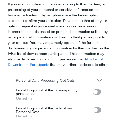
If you wish to opt-out of the sale, sharing to third parties, or
processing of your personal or sensitive information for
targeted advertising by us, please use the below opt-out
section to confirm your selection. Please note that after your
opt-out request is processed you may continue seeing
interest-based ads based on personal information utilized by
us or personal information disclosed to third parties prior to
your opt-out. You may separately opt-out of the further
disclosure of your personal information by third parties on the
IAB’s list of downstream participants. This information may
Zdroj |
Fond pro udržitelný život
also be disclosed by us to third parties on the
IAB’s List of
Downstream Participants
that may further disclose it to other
Osazení cesty z Koutů do Arneštovic
third parties.
Podpořte úsilí místních zkrášlit polní cestu z Koutů do
Arneštovic výsadbou stromořadí. Myslivecký spolek spolu s
Personal Data Processing Opt Outs
místními plánuje pokácet staré a nemocné stromy,
prořezat nálety a vysadit staré odrůdy třešní, švestek a
I want to opt-out of the Sharing of my
jabloní. Po výsadbě spolek plánuje stromy v letním suchu
personal data.
zalévat do plného zakořenění. Podpořit projekt můžete
Opted In
zde
.
I want to opt-out of the Sale of my
Personal Data.
Opted In