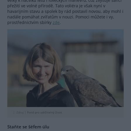
velký k nácviku letu i loveckých manévrů, což zvyšuje šanci
přežití ve volné přírodě. Tato voliéra je však nyní v
havarijním stavu a spolek by rád postavil novou, aby mohl i
nadále pomáhat zvířatům v nouzi. Pomoci můžete i vy,
prostřednictvím sbírky
zde
.
Zdroj |
Fond pro udržitelný život
Staňte se šéfem úlu