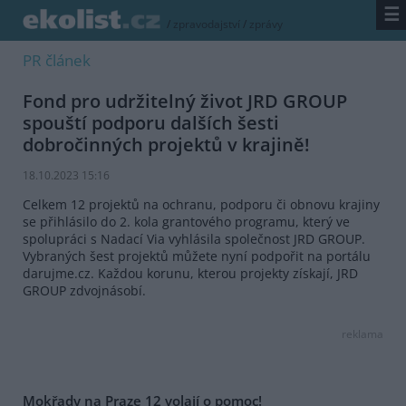
☰
/
zpravodajství
/
zprávy
PR článek
Fond pro udržitelný život JRD GROUP
spouští podporu dalších šesti
dobročinných projektů v krajině!
18.10.2023 15:16
Celkem 12 projektů na ochranu, podporu či obnovu krajiny
se přihlásilo do 2. kola grantového programu, který ve
spolupráci s Nadací Via vyhlásila společnost JRD GROUP.
Vybraných šest projektů můžete nyní podpořit na portálu
darujme.cz. Každou korunu, kterou projekty získají, JRD
GROUP zdvojnásobí.
reklama
Mokřady na Praze 12 volají o pomoc!