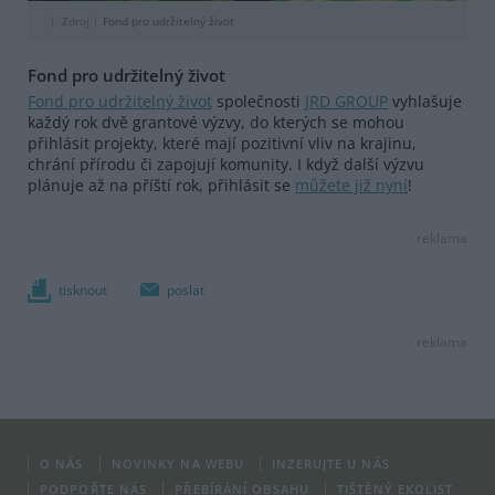
Zdroj |
Fond pro udržitelný život
Fond pro udržitelný život
Fond pro udržitelný život
společnosti
JRD GROUP
vyhlašuje
každý rok dvě grantové výzvy, do kterých se mohou
přihlásit projekty, které mají pozitivní vliv na krajinu,
chrání přírodu či zapojují komunity. I když další výzvu
plánuje až na příští rok, přihlásit se
můžete již nyní
!
reklama
tisknout
poslat
reklama
O NÁS
NOVINKY NA WEBU
INZERUJTE U NÁS
PODPOŘTE NÁS
PŘEBÍRÁNÍ OBSAHU
TIŠTĚNÝ EKOLIST