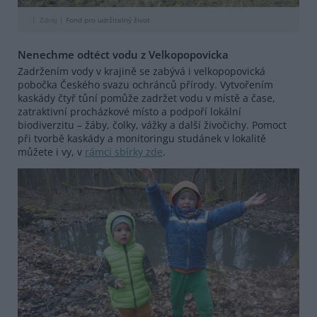
Zdroj |
Fond pro udržitelný život
Nenechme odtéct vodu z Velkopopovicka
Zadržením vody v krajině se zabývá i velkopopovická
pobočka Českého svazu ochránců přírody. Vytvořením
kaskády čtyř tůní pomůže zadržet vodu v místě a čase,
zatraktivní procházkové místo a podpoří lokální
biodiverzitu – žáby, čolky, vážky a další živočichy. Pomoct
při tvorbě kaskády a monitoringu studánek v lokalitě
můžete i vy, v
rámci sbírky zde
.