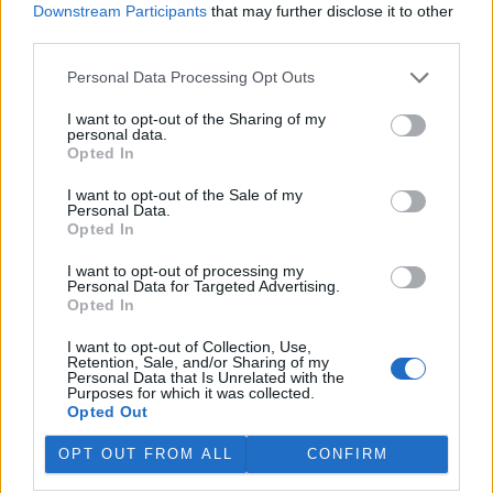
Downstream Participants
that may further disclose it to other
Praha zítra? Ostrov Štvanice
third parties.
11. srpna 2026 (úterý) 15:00 - 17:00 Praha (Praha 7)
Přednášky a diskuse
Personal Data Processing Opt Outs
Zastavte se za našimi kustody a kustodkami. Ti vám v mapovém
portále Praha zítra? ukážou, co se v lokalitě chystá za projekty.
I want to opt-out of the Sharing of my
Které z nich už vznikají a jaké byly v okolí za poslední měsíce
personal data.
dokončeny?
Opted In
Místo konání
| Ostrov Štvanice
I want to opt-out of the Sale of my
Personal Data.
Související odkazy
:
https://praha.camp/program/detail/camp-poin
Opted In
t-ostro(...)
I want to opt-out of processing my
Personal Data for Targeted Advertising.
CAMP Point: Ostrov Štvanice
Opted In
11. srpna 2026 (úterý) 17:00 - 18:00 Praha (Praha 7)
Přednášky a diskuse
I want to opt-out of Collection, Use,
Ostrov uprostřed města, který býval trochu stranou hlavních tras.
Retention, Sale, and/or Sharing of my
Štvanice má sportovní, rekreační i technickou historii – od zimního
Personal Data that Is Unrelated with the
Purposes for which it was collected.
stadionu až po tenisové kurty, skatepark nebo kulturní scénu.
Opted Out
Místo konání
| Ostrov Štvanice
OPT OUT FROM ALL
CONFIRM
Související odkazy
:
https://praha.camp/program/detail/camp-poin
t-ostro(...)