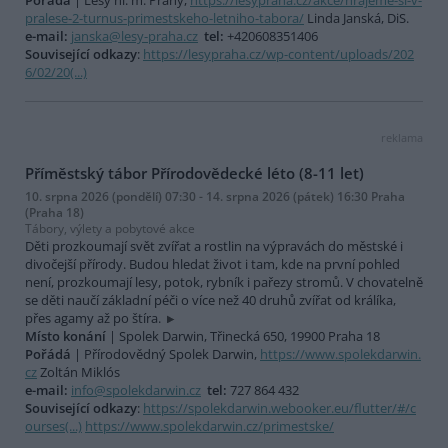
pralese-2-turnus-primestskeho-letniho-tabora/
Linda Janská, DiS.
e-mail:
janska@lesy-praha.cz
tel:
+420608351406
Související odkazy
:
https://lesypraha.cz/wp-content/uploads/202
6/02/20(...)
reklama
Příměstský tábor Přírodovědecké léto (8-11 let)
10. srpna 2026 (pondělí) 07:30 - 14. srpna 2026 (pátek) 16:30 Praha
(Praha 18)
Tábory, výlety a pobytové akce
Děti prozkoumají svět zvířat a rostlin na výpravách do městské i
divočejší přírody. Budou hledat život i tam, kde na první pohled
není, prozkoumají lesy, potok, rybník i pařezy stromů. V chovatelně
se děti naučí základní péči o více než 40 druhů zvířat od králíka,
přes agamy až po štíra.
Místo konání
| Spolek Darwin, Třinecká 650, 19900 Praha 18
Pořádá
| Přírodovědný Spolek Darwin,
https://www.spolekdarwin.
cz
Zoltán Miklós
e-mail:
info@spolekdarwin.cz
tel:
727 864 432
Související odkazy
:
https://spolekdarwin.webooker.eu/flutter/#/c
ourses(...)
https://www.spolekdarwin.cz/primestske/