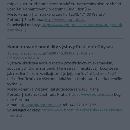
asijská kultura. Připomeneme si také 50. narozeniny slonice Shanti.
Speciální komentovaný program v Údolí slonů
Místo konání
| U Trojského zámku 120/3, 171 00 Praha 7
Pořádá
| Zoo Praha,
http://www.zoopraha.cz
Související odkazy
:
https://www.zoopraha.cz/navsteva/program/k
alendari(...)
Komentované prohlídky výstavy Rostlinná Odysea
15. srpna 2026 (sobota) 14:00 - 15:00 Praha (Praha 7)
Přednášky a diskuse
Výstava představí evoluci rostlin prostřednictvím zkamenělin,
současných druhů i příběhů, které se za nimi ukrývají. Dozvíte se,
jak rostlinné fosilie vznikají, proč je jejich určování často složitější
než u živočichů a co všechno dokážou paleobotanici ze zkamenělin
vyčíst.
Místo konání
| Výstavní sál Botanické zahrady Praha
Pořádá
| Botanická zahrada Praha,
https://www.botanicka.cz
Dag
mar Chromá
e-mail:
pruvodci@botanicka.cz
tel:
+420 731 637 562
Související odkazy
:
https://www.botanicka.cz/clanky/akce/prehled
-nasic(...)