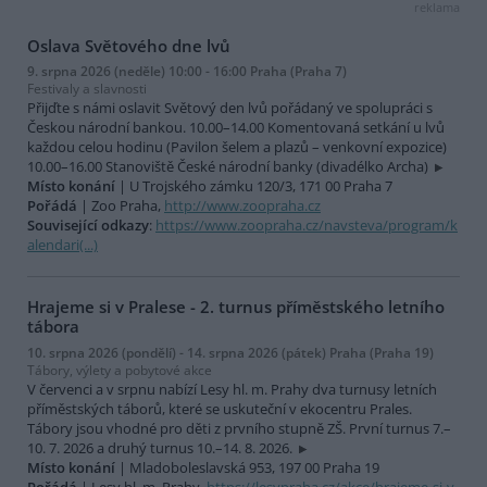
reklama
Oslava Světového dne lvů
9. srpna 2026 (neděle) 10:00 - 16:00 Praha (Praha 7)
Festivaly a slavnosti
Přijďte s námi oslavit Světový den lvů pořádaný ve spolupráci s
Českou národní bankou. 10.00–14.00 Komentovaná setkání u lvů
každou celou hodinu (Pavilon šelem a plazů – venkovní expozice)
10.00–16.00 Stanoviště České národní banky (divadélko Archa)
Místo konání
| U Trojského zámku 120/3, 171 00 Praha 7
Pořádá
| Zoo Praha,
http://www.zoopraha.cz
Související odkazy
:
https://www.zoopraha.cz/navsteva/program/k
alendari(...)
Hrajeme si v Pralese - 2. turnus příměstského letního
tábora
10. srpna 2026 (pondělí) - 14. srpna 2026 (pátek) Praha (Praha 19)
Tábory, výlety a pobytové akce
V červenci a v srpnu nabízí Lesy hl. m. Prahy dva turnusy letních
příměstských táborů, které se uskuteční v ekocentru Prales.
Tábory jsou vhodné pro děti z prvního stupně ZŠ. První turnus 7.–
10. 7. 2026 a druhý turnus 10.–14. 8. 2026.
Místo konání
| Mladoboleslavská 953, 197 00 Praha 19
Pořádá
| Lesy hl. m. Prahy,
https://lesypraha.cz/akce/hrajeme-si-v-