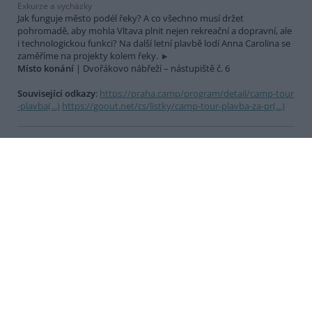
Exkurze a vycházky
Jak funguje město podél řeky? A co všechno musí držet
pohromadě, aby mohla Vltava plnit nejen rekreační a dopravní, ale
i technologickou funkci? Na další letní plavbě lodí Anna Carolina se
zaměříme na projekty kolem řeky.
Místo konání
| Dvořákovo nábřeží – nástupiště č. 6
Související odkazy
:
https://praha.camp/program/detail/camp-tour
-plavba(...)
https://goout.net/cs/listky/camp-tour-plavba-za-pr(...)
Letní herna
18. srpna 2026 (úterý) 09:30 - 11:30 Praha (Praha 10)
Tábory, výlety a pobytové akce
Neseďte sami doma, přijďte si pohrát k nám! Každé prázdninové
úterý pro vás v 9:30 otvíráme mateřídouškovou hernu a zahradu,
plnou hraček, hudebních nástrojů a věcí ke zkoumání. Vstupné:
200,- Kč/dítě, rodič je zdarma (Úhrada fakturou)
Místo konání
| SEV Toulcův dvůr, Kubatova 32/1, Praha 10 – Hosti
vař
Související odkazy
:
https://toulcuvdvur.cz/akce/letni-herna-85