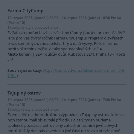
Farma CityCamp
10. srpna 2026 (pondělí) 08:00 - 14. srpna 2026 (pátek) 16:30 Praha
(Praha 10)
Tábory, výlety a pobytové akce
Zvířata vás pořád baví, ale všechny tábory jsou jen pro menší děti?
Je tu pro Vás čtvrtý ročník Farma CityCampu! Program o zvířatech i
o nás samotných, chovatelství, hry a další výzvy. Péče o farmu,
pozitivní trénink zvířat. A taky spousta skvělých lidí.
Místo konání
| SEV Toulcův dvůr, Kubatova 32/1, Praha 10 – Hosti
vař
Související odkazy
:
https://toulcuvdvur.cz/akce/mali-farmari-i-5-6-
7-8(...)
Tajuplný ostrov
10. srpna 2026 (pondělí) 08:00 - 14. srpna 2026 (pátek) 17:00 Praha
(Praha 10)
Tábory, výlety a pobytové akce
Zveme děti na dobrodružnou výpravu na Tajuplný ostrov, kde se z
nich stanou malí objevitelé přírody. Po celý týden budeme
společně poznávat ‚ostrov plný záhad, přírodních jevů a živých
tvorů. Každý den nás zavede do jiné části ostrova a otevře nové