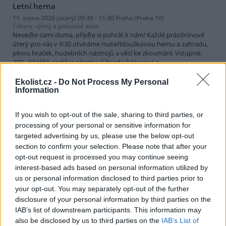
Letní herna
11. srpna 2026 (úterý) 09:30 - 11:30 Praha (Praha 10)
Tábory, výlety a pobytové akce
Neseďte sami doma, přijďte si pohrát k nám! Každé prázdninové
úterý pro vás v 9:30 otvíráme mateřídouškovou hernu a zahradu,
plnou hraček, hudebních nástrojů a věcí ke zkoumání. Vstupné:
200,- Kč/dítě, rodič je zdarma (Úhrada fakturou)
Místo konání
| SEV Toulcův dvůr, Kubatova 32/1, Praha 10 – Hosti
vař
Ekolist.cz -
Do Not Process My Personal
Information
Související odkazy
:
https://toulcuvdvur.cz/akce/letni-herna-84
If you wish to opt-out of the sale, sharing to third parties, or
processing of your personal or sensitive information for
Letní vycházky
targeted advertising by us, please use the below opt-out
11. srpna 2026 (úterý) 10:00 - 13:00 Praha (Praha 13)
section to confirm your selection. Please note that after your
Exkurze a vycházky
Letní vycházky po Praze nejen pro seniory. Změna programu
opt-out request is processed you may continue seeing
vyhrazena. Sraz je vždy v 10:00 před vchodem do pobočky Lužiny.
interest-based ads based on personal information utilized by
us or personal information disclosed to third parties prior to
Místo konání
| Archeologická 2256/1, Praha 13
your opt-out. You may separately opt-out of the further
disclosure of your personal information by third parties on the
Související odkazy
:
https://www.mlp.cz/cz/akce/letni-vychazky/87
IAB’s list of downstream participants. This information may
92
also be disclosed by us to third parties on the
IAB’s List of