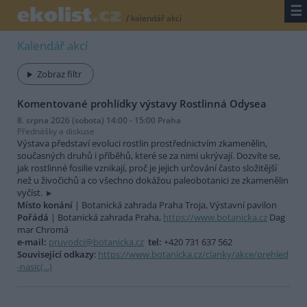
☰
/
kalendář akcí
Kalendář akcí
Zobraz filtr
Komentované prohlídky výstavy Rostlinná Odysea
8. srpna 2026 (sobota) 14:00 - 15:00 Praha
Přednášky a diskuse
Výstava představí evoluci rostlin prostřednictvím zkamenělin,
současných druhů i příběhů, které se za nimi ukrývají. Dozvíte se,
jak rostlinné fosilie vznikají, proč je jejich určování často složitější
než u živočichů a co všechno dokážou paleobotanici ze zkamenělin
vyčíst.
Místo konání
| Botanická zahrada Praha Troja, Výstavní pavilon
Pořádá
| Botanická zahrada Praha,
https://www.botanicka.cz
Dag
mar Chromá
e-mail:
pruvodci@botanicka.cz
tel:
+420 731 637 562
Související odkazy
:
https://www.botanicka.cz/clanky/akce/prehled
-nasic(...)