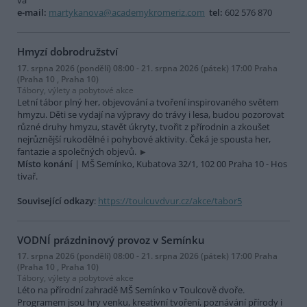
vá
e-mail:
martykanova@academykromeriz.com
tel:
602 576 870
Hmyzí dobrodružství
17. srpna 2026 (pondělí) 08:00 - 21. srpna 2026 (pátek) 17:00 Praha
(Praha 10 , Praha 10)
Tábory, výlety a pobytové akce
Letní tábor plný her, objevování a tvoření inspirovaného světem
hmyzu. Děti se vydají na výpravy do trávy i lesa, budou pozorovat
různé druhy hmyzu, stavět úkryty, tvořit z přírodnin a zkoušet
nejrůznější rukodělné i pohybové aktivity. Čeká je spousta her,
fantazie a společných objevů.
Místo konání
| MŠ Semínko, Kubatova 32/1, 102 00 Praha 10 - Hos
tivař.
Související odkazy
:
https://toulcuvdvur.cz/akce/tabor5
VODNÍ prázdninový provoz v Semínku
17. srpna 2026 (pondělí) 08:00 - 21. srpna 2026 (pátek) 17:00 Praha
(Praha 10 , Praha 10)
Tábory, výlety a pobytové akce
Léto na přírodní zahradě MŠ Semínko v Toulcově dvoře.
Programem jsou hry venku, kreativní tvoření, poznávání přírody i