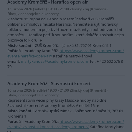
Academy Kroměříž - Harafica open air
15. srpna 2026 (sobota) 19:00 - 21:00 Zlínský kraj (Kroměříž)
Filmy, videoprojekce a koncerty
V sobotu 15. srpna od 19 hodin rozezní nádvoří ZUŠ Kroměříž
oblíbená cimbálová muzika Harafica. Nenechte si ujít moravský
folklor v moderním pojetí, virtuózní muzikanty a pohodovou letní
atmosféru. Harafica patří k souborům, které dokážou oslovit nejen
příznivce folkloru.
Místo konání
| ZUŠ Kroměříž – Jánská 31, 767 01 Kroměříž 1
Pořádá
| Academy Kroměříž,
https://www.academykromeriz.com/
events/harafica-open-air/
Kateřina Martykánová
e-mail:
martykanova@academykromeriz.com
tel:
+ 420 602 576 8
70
Academy Kroměříž - Slavnostní koncert
16. srpna 2026 (neděle) 19:00 - 21:00 Zlínský kraj (Kroměříž)
Filmy, videoprojekce a koncerty
Reprezentativní večer plný krásy klasické hudby nabídne
Slavnostní koncert Academy Kroměříž. V neděli 16.
Místo konání
| Arcibiskupský zámek - Sněmovní náměstí 1, 767 01
Kroměříž 1
Pořádá
| Academy Kroměříž,
https://www.academykromeriz.com/
events/slavnostni-koncert-academy-kromeriz/
Kateřina Martykáno