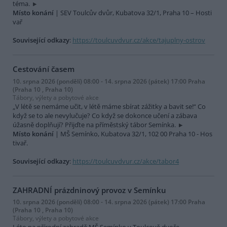
téma.
Místo konání
| SEV Toulcův dvůr, Kubatova 32/1, Praha 10 – Hosti
vař
Související odkazy
:
https://toulcuvdvur.cz/akce/tajuplny-ostrov
Cestování časem
10. srpna 2026 (pondělí) 08:00 - 14. srpna 2026 (pátek) 17:00 Praha
(Praha 10 , Praha 10)
Tábory, výlety a pobytové akce
„V létě se nemáme učit, v létě máme sbírat zážitky a bavit se!“ Co
když se to ale nevylučuje? Co když se dokonce učení a zábava
úžasně doplňují? Přijďte na příměstský tábor Semínka.
Místo konání
| MŠ Semínko, Kubatova 32/1, 102 00 Praha 10 - Hos
tivař.
Související odkazy
:
https://toulcuvdvur.cz/akce/tabor4
ZAHRADNÍ prázdninový provoz v Semínku
10. srpna 2026 (pondělí) 08:00 - 14. srpna 2026 (pátek) 17:00 Praha
(Praha 10 , Praha 10)
Tábory, výlety a pobytové akce