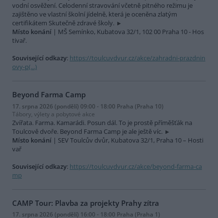
vodní osvěžení. Celodenní stravování včetně pitného režimu je
zajištěno ve vlastní školní jídelně, která je oceněna zlatým
certifikátem Skutečně zdravé školy.
Místo konání
| MŠ Semínko, Kubatova 32/1, 102 00 Praha 10 - Hos
tivař.
Související odkazy
:
https://toulcuvdvur.cz/akce/zahradni-prazdnin
ovy-p(...)
Beyond Farma Camp
17. srpna 2026 (pondělí) 09:00 - 18:00 Praha (Praha 10)
Tábory, výlety a pobytové akce
Zvířata. Farma. Kamarádi. Posun dál. To je prostě příměšťák na
Toulcově dvoře. Beyond Farma Camp je ale ještě víc.
Místo konání
| SEV Toulcův dvůr, Kubatova 32/1, Praha 10 – Hosti
vař
Související odkazy
:
https://toulcuvdvur.cz/akce/beyond-farma-ca
mp
CAMP Tour: Plavba za projekty Prahy zítra
17. srpna 2026 (pondělí) 16:00 - 18:00 Praha (Praha 1)