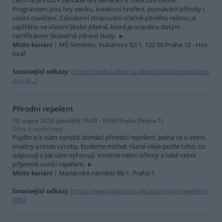
Léto na přírodní zahradě MŠ Semínko v Toulcově dvoře.
Programem jsou hry venku, kreativní tvoření, poznávání přírody i
vodní osvěžení. Celodenní stravování včetně pitného režimu je
zajištěno ve vlastní školní jídelně, která je oceněna zlatým
certifikátem Skutečně zdravé školy.
Místo konání
| MŠ Semínko, Kubatova 32/1, 102 00 Praha 10 - Hos
tivař.
Související odkazy
:
https://toulcuvdvur.cz/akce/zahradni-prazdnin
ovy-p(...)
Přírodní repelent
10. srpna 2026 (pondělí) 16:00 - 18:00 Praha (Praha 1)
Dílny a workshopy
Pojďte si k nám vyrobit domácí přírodní repelent. Jedná se o velmi
snadný proces výroby, budeme míchat různé oleje podle toho, co
odpuzují a jak vám vyhovují. Vznikne velmi účinný a také velmi
příjemně vonící repelent.
Místo konání
| Mariánské náměstí 98/1, Praha 1
Související odkazy
:
https://www.mlp.cz/cz/akce/prirodni-repelent/
9067