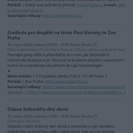
Pořádá
| Český svaz ochránců přírody,
https://csop.cz
e-mail:
adin
a.nemcova@csop.cz
Související odkazy
:
https://stareodrudy.cz
Zooškola pro dospělé na téma Plazí klenoty ze Zoo
Praha
15. srpna 2026 (sobota) 09:30 - 16:00 Praha (Praha 7)
Dílny a workshopy,
Přednášky a diskuse,
Tábory, výlety a pobytové akce
Poznejte plazy blíže a přesvědčte se o tom, jak fascinující a
různorodá skupina to je. Věnovat se budeme plazům v expozicích i
mimo ně a zasvětíme vás přitom do tajů herpetologie!
Místo konání
| U Trojského zámku 120/3, 171 00 Praha 7
Pořádá
| Zoo Praha,
http://www.zoopraha.cz
Související odkazy
:
https://www.zoopraha.cz/navsteva/program/k
alendari(...)
https://www.zoopraha.cz/skoly-a-deti/pro-dospele/7(...)
Oslava Světového dne slonů
15. srpna 2026 (sobota) 10:00 - 18:00 Praha (Praha 7)
Festivaly a slavnosti
Oslavte s námi Světový den slonů a nenechte si ujít návštěvu
unikátního expozičního celku Údolí slonů, kde na vás dýchne