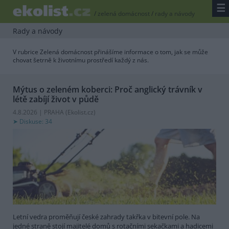
☰
/
zelená domácnost
/
rady a návody
Rady a návody
V rubrice Zelená domácnost přinášíme informace o tom, jak se může
chovat šetrně k životnímu prostředí každý z nás.
Mýtus o zeleném koberci: Proč anglický trávník v
létě zabíjí život v půdě
4.8.2026 | PRAHA (
Ekolist.cz
)
Diskuse: 34
Letní vedra proměňují české zahrady takřka v bitevní pole. Na
jedné straně stojí majitelé domů s rotačními sekačkami a hadicemi