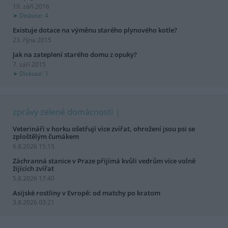
19. září 2016
Diskuse: 4
Existuje dotace na výměnu starého plynového kotle?
23. října 2015
Jak na zateplení starého domu z opuky?
7. září 2015
Diskuse: 1
zprávy zelené domácnosti
Veterináři v horku ošetřují více zvířat, ohrožení jsou psi se
zploštělým čumákem
6.8.2026 15:15
Záchranná stanice v Praze přijímá kvůli vedrům více volně
žijících zvířat
5.8.2026 17:40
Asijské rostliny v Evropě: od matchy po kratom
3.8.2026 03:21