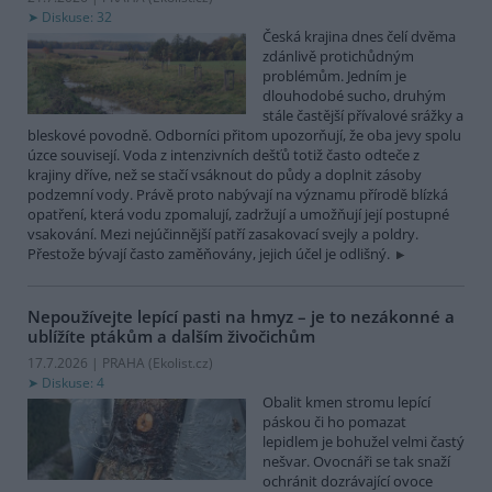
Diskuse: 32
Česká krajina dnes čelí dvěma
zdánlivě protichůdným
problémům. Jedním je
dlouhodobé sucho, druhým
stále častější přívalové srážky a
bleskové povodně. Odborníci přitom upozorňují, že oba jevy spolu
úzce souvisejí. Voda z intenzivních dešťů totiž často odteče z
krajiny dříve, než se stačí vsáknout do půdy a doplnit zásoby
podzemní vody. Právě proto nabývají na významu přírodě blízká
opatření, která vodu zpomalují, zadržují a umožňují její postupné
vsakování. Mezi nejúčinnější patří zasakovací svejly a poldry.
Přestože bývají často zaměňovány, jejich účel je odlišný.
Nepoužívejte lepící pasti na hmyz – je to nezákonné a
ublížíte ptákům a dalším živočichům
17.7.2026 | PRAHA (
Ekolist.cz
)
Diskuse: 4
Obalit kmen stromu lepící
páskou či ho pomazat
lepidlem je bohužel velmi častý
nešvar. Ovocnáři se tak snaží
ochránit dozrávající ovoce