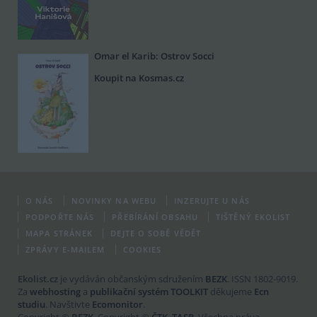
Omar el Karib: Ostrov Socci
Koupit na Kosmas.cz
O NÁS
NOVINKY NA WEBU
INZERUJTE U NÁS
PODPOŘTE NÁS
PŘEBÍRÁNÍ OBSAHU
TIŠTĚNÝ EKOLIST
MAPA STRÁNEK
DEJTE O SOBĚ VĚDĚT
ZPRÁVY E-MAILEM
COOKIES
Ekolist.cz
je vydáván občanským sdružením
BEZK
. ISSN 1802-9019.
Za
webhosting
a
publikační systém TOOLKIT
děkujeme
Ecn
studiu
. Navštivte
Ecomonitor
.