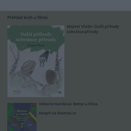
Přehled knih a filmů
Mojmír Vlašín: Další příhody
ochránce přírody
Viktorie Hanišová: Beton a hlína
Koupit na Kosmas.cz