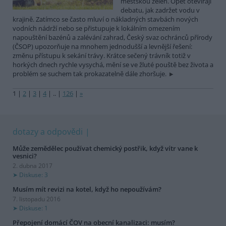
městskou zeleň. Opět otevírají
debatu, jak zadržet vodu v
krajině. Zatímco se často mluví o nákladných stavbách nových
vodních nádrží nebo se přistupuje k lokálním omezením
napouštění bazénů a zalévání zahrad, Český svaz ochránců přírody
(ČSOP) upozorňuje na mnohem jednodušší a levnější řešení:
změnu přístupu k sekání trávy. Krátce sečený trávník totiž v
horkých dnech rychle vysychá, mění se ve žluté pouště bez života a
problém se suchem tak prokazatelně dále zhoršuje.
1
|
2
|
3
|
4
|
..
|
126
|
»
dotazy a odpovědi
Může zemědělec používat chemický postřik, když vítr vane k
vesnici?
2. dubna 2017
Diskuse: 3
Musím mít revizi na kotel, když ho nepoužívám?
7. listopadu 2016
Diskuse: 1
Přepojení domácí ČOV na obecní kanalizaci: musím?