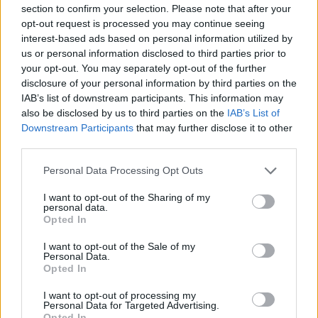
Co to je renovační pas? Nový systém má zamezit
section to confirm your selection. Please note that after your
špatně načasovaným renovacím
opt-out request is processed you may continue seeing
7.7.2026 | PRAHA (
Ekolist.cz
)
interest-based ads based on personal information utilized by
Diskuse: 2
us or personal information disclosed to third parties prior to
Majitelé rodinných domů, kteří
your opt-out. You may separately opt-out of the further
se chystají na rekonstrukci,
získali od letošního května
disclosure of your personal information by third parties on the
nový nástroj, který jim má
IAB’s list of downstream participants. This information may
pomoci vyhnout se zbytečným
also be disclosed by us to third parties on the
IAB’s List of
chybám a špatně načasovaným investicím. Ministerstvo životního
Downstream Participants
that may further disclose it to other
prostředí letos připravilo systém renovačních pasů, které mají
third parties.
sloužit jako efektivní plán modernizace domu a usnadnit cestu k
energetickým úsporám.
Personal Data Processing Opt Outs
I want to opt-out of the Sharing of my
Jak čápi přežili horka a bouřky? Zapojte se do
personal data.
sledování hnízd
Opted In
2.7.2026 | PRAHA (
Ekolist.cz
)
Mláďata čápů v celém Česku
I want to opt-out of the Sale of my
musela v minulých dnech čelit
Personal Data.
extrémním teplotám, po
Opted In
kterých přišly intenzivní
bouřky a lijáky. Česká
I want to opt-out of processing my
Personal Data for Targeted Advertising.
společnost ornitologická (ČSO) vyzývá veřejnost, aby se zapojila do
Opted In