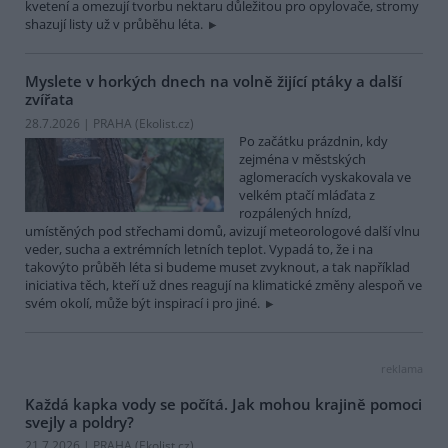
kvetení a omezují tvorbu nektaru důležitou pro opylovače, stromy
shazují listy už v průběhu léta.
Myslete v horkých dnech na volně žijící ptáky a další
zvířata
28.7.2026 | PRAHA (
Ekolist.cz
)
Po začátku prázdnin, kdy
zejména v městských
aglomeracích vyskakovala ve
velkém ptačí mláďata z
rozpálených hnízd,
umístěných pod střechami domů, avizují meteorologové další vlnu
veder, sucha a extrémních letních teplot. Vypadá to, že i na
takovýto průběh léta si budeme muset zvyknout, a tak například
iniciativa těch, kteří už dnes reagují na klimatické změny alespoň ve
svém okolí, může být inspirací i pro jiné.
reklama
Každá kapka vody se počítá. Jak mohou krajině pomoci
svejly a poldry?
21.7.2026 | PRAHA (
Ekolist.cz
)