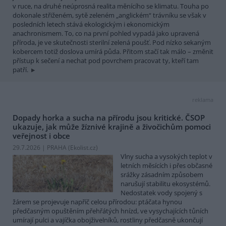
v ruce, na druhé neúprosná realita měnícího se klimatu. Touha po
dokonale střiženém, sytě zeleném „anglickém“ trávníku se však v
posledních letech stává ekologickým i ekonomickým
anachronismem. To, co na první pohled vypadá jako upravená
příroda, je ve skutečnosti sterilní zelená poušť. Pod nízko sekaným
kobercem totiž doslova umírá půda. Přitom stačí tak málo – změnit
přístup k sečení a nechat pod povrchem pracovat ty, kteří tam
patří.
reklama
Dopady horka a sucha na přírodu jsou kritické. ČSOP
ukazuje, jak může žíznivé krajině a živočichům pomoci
veřejnost i obce
29.7.2026 | PRAHA (
Ekolist.cz
)
Vlny sucha a vysokých teplot v
letních měsících i přes občasné
srážky zásadním způsobem
narušují stabilitu ekosystémů.
Nedostatek vody spojený s
žárem se projevuje napříč celou přírodou: ptáčata hynou
předčasným opuštěním přehřátých hnízd, ve vysychajících tůních
umírají pulci a vajíčka obojživelníků, rostliny předčasně ukončují