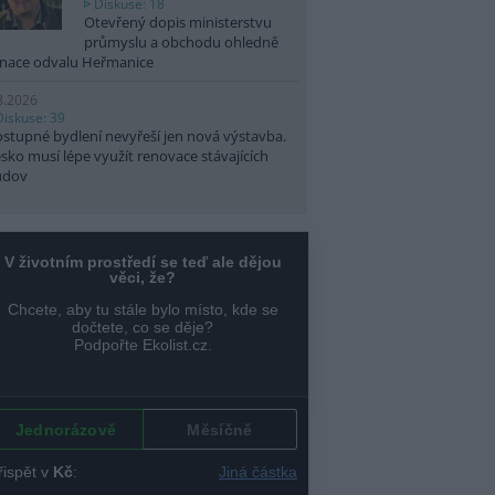
Diskuse: 18
Otevřený dopis ministerstvu
průmyslu a obchodu ohledně
nace odvalu Heřmanice
8.2026
Diskuse: 39
stupné bydlení nevyřeší jen nová výstavba.
sko musí lépe využít renovace stávajících
udov