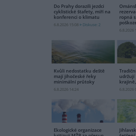
Do Prahy dorazili jezdci
Ománs
cyklistické štafety, míří na
rezerva
konferenci o klimatu
ropná s
poškoz
6.8.2026 15:08
Diskuse: 2
6.8.2026 
Kvůli nedostatku deště
Tradič
mají jihočeské řeky
udržují
minimální průtoky
krajině
6.8.2026 14:24
6.8.2026 
Ekologické organizace
Jihlavs
kritizují MŽP za přesun
šetření