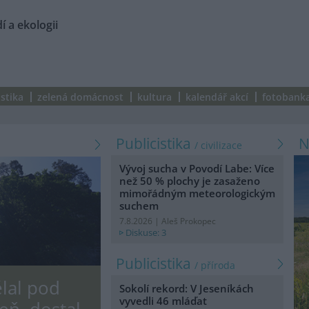
í a ekologii
istika
zelená domácnost
kultura
kalendář akcí
fotobank
Publicistika
/ civilizace
Vývoj sucha v Povodí Labe: Více
než 50 % plochy je zasaženo
mimořádným meteorologickým
suchem
7.8.2026 | Aleš Prokopec
Diskuse: 3
Publicistika
/ příroda
lal pod
Sokolí rekord: V Jeseníkách
vyvedli 46 mláďat