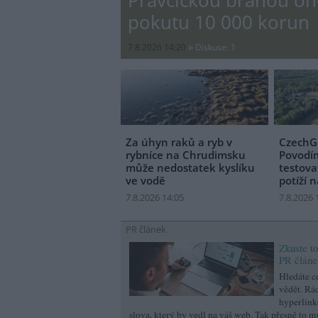
Pravčickou bránou oh
pokutu 10 000 korun
7.8.2026 14:20
Diskuse: 1
Za úhyn raků a ryb v
CzechG
rybníce na Chrudimsku
Povodím
může nedostatek kyslíku
testova
ve vodě
potíží n
7.8.2026 14:05
7.8.2026 
PR článek
Zkuste t
PR článe
Hledáte ce
vědět. Rá
hyperlink
slova, který by vedl na váš web. Tak přesně to m