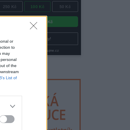
sonal or
ection to
ou may
 personal
klama
out of the
 downstream
B’s List of