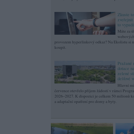
Zkuste to
zveřejni
to vypad
Máte za ú
webových
provozem hyperlinkový odkaz? Na Ekolistu si 
koupit.
Pražané 
dotace na
zelené st
dešťové 
Hlavní mě
července otevřelo příjem žádostí v rámci Progr
2026–2027. K dispozici je celkem 50 milionů ko
a adaptační opatření pro domy a byty.