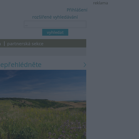
reklama
Přihlášení
rozšířené vyhledávání
a
partnerská sekce
nepřehlédněte