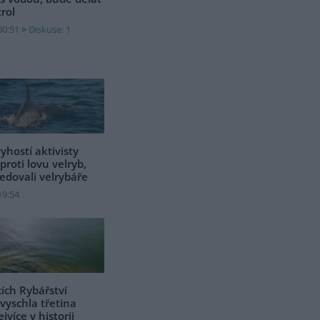
trol
00:51
Diskuse: 1
yhostí aktivisty
 proti lovu velryb,
edovali velrybáře
19:54
cích Rybářství
vyschla třetina
jvíce v historii