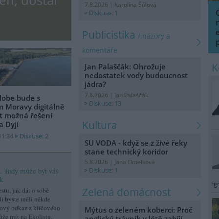
eň, dostal
7.8.2026 | Karolína Šůlová
Diskuse: 1
Publicistika
/ názory a
komentáře
Jan Palaščák: Ohrožuje
nedostatek vody budoucnost
jádra?
7.8.2026 | Jan Palaščák
lobe bude s
Diskuse: 13
 Moravy digitálně
t možná řešení
Kultura
a Dyji
11:34
Diskuse: 2
SU VODA - když se z živé řeky
stane technický koridor
5.8.2026 | Jana Omelková
o. Tady může být váš
Diskuse: 1
k
ig
Zelená domácnost
stu, jak dát o sobě
di byste měli někde
ový odkaz z klíčového
Mýtus o zeleném koberci: Proč
ůže mít na Ekolistu.
anglický trávník v létě zabíjí