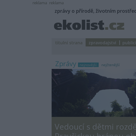
reklama
reklama
zprávy o přírodě, životním prostřed
titulní strana
zpravodajství
public
Zprávy
nejnovější
nejčtenější
Vedoucí s dětmi rozdě