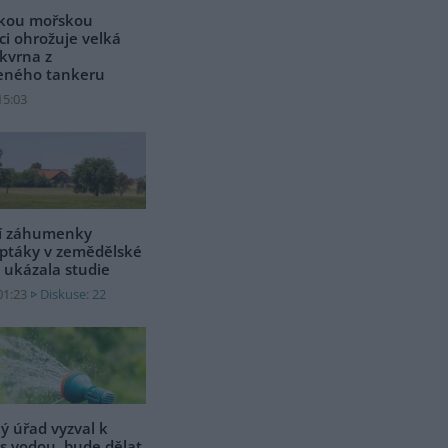
kou mořskou
ci ohrožuje velká
kvrna z
eného tankeru
15:03
ní záhumenky
 ptáky v zemědělské
, ukázala studie
01:23
Diskuse: 22
ký úřad vyzval k
 s vodou, bude dělat