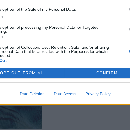
o opt-out of the Sale of my Personal Data.
In
ká radní podala
 oznámení za postup
to opt-out of processing my Personal Data for Targeted
kauze haldy
ing.
ice
In
17:50
Diskuse: 4
o opt-out of Collection, Use, Retention, Sale, and/or Sharing
rek
ersonal Data that Is Unrelated with the Purposes for which it
lected.
Out
OPT OUT FROM ALL
CONFIRM
áři v horku ošetřují
řat, ohrožení jsou
 zploštělým čumákem
Data Deletion
Data Access
Privacy Policy
15:15