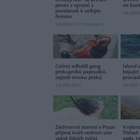
peněz z výnosů z
víc kon
povolenek k velkým
6.8.2026 
firmám
6.8.2026 01:17
Diskuse: 9
Celníci odhalili gang
Island v
překupníků papoušků,
bojující
zajistili stovku ptáků
pronásl
5.8.2026 20:13
5.8.2026 
Záchranná stanice v Praze
V rybní
přijímá kvůli vedrům více
Třeboň 
volně žijících zvířat
vody, ne