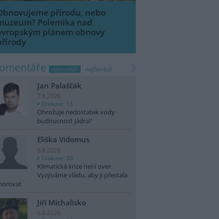
Obnovujeme přírodu, nebo
muzeum? Polemika nad
evropským plánem obnovy
přírody
komentáře
nejnovější
nejčtenější
Jan Palaščák
7.8.2026
Diskuse: 13
Ohrožuje nedostatek vody
budoucnost jádra?
Eliška Vidomus
6.8.2026
Diskuse: 30
Klimatická krize není over.
Vyzýváme vládu, aby ji přestala
norovat
Jiří Michalisko
6.8.2026