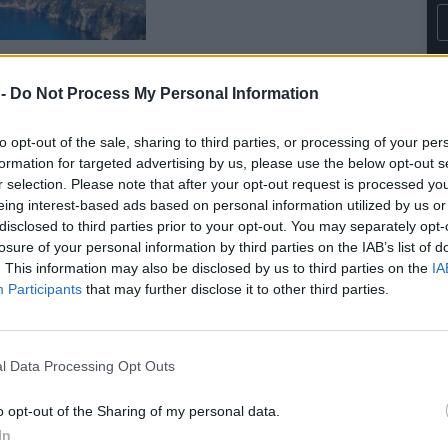
rky mělo moře přes
ích 33 stupňů,
 -
Do Not Process My Personal Information
meteorologové
10:45
Diskuse: 1
to opt-out of the sale, sharing to third parties, or processing of your per
formation for targeted advertising by us, please use the below opt-out s
r selection. Please note that after your opt-out request is processed y
eing interest-based ads based on personal information utilized by us or
re
disclosed to third parties prior to your opt-out. You may separately opt-
losure of your personal information by third parties on the IAB’s list of
. This information may also be disclosed by us to third parties on the
IA
Participants
that may further disclose it to other third parties.
uto zahájila v
oleslavi výrobu
 elektromobilu
l Data Processing Opt Outs
00:36
o opt-out of the Sharing of my personal data.
In