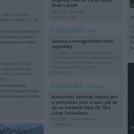
život v půdě
4.8.2026 | Jan Skala
. Jak na Ekolistu
Diskuse: 34
sa
t placený odkaz? A jak
á?
5.
Publicistika
/ eseje
kol umístit na nějakých
 stránkách s velkým
Do
Savana v energetickém srdci
můžete takovou službu
Če
republiky
b
27.7.2026 | Martin Konvička, Michal
Perlík, Alena Sucháčková Bartoňová, Eva
Horčičková, Vojtěch Kolář, Ján Krupa,
mohou nově žádat o
Pavel Vrba a Miloslav Jirků
 tepelná čerpadla,
Diskuse: 3
řechy i zadržování
vody
Publicistika
sto se začátkem
/ rozhovory
amu Čistá energie Praha
run na tepelná čerpadla
Komunitní zahrady nejsou jen
o pěstování. Jsou o tom, jak se
dá ve městech lépe žít, říká
Lucie Lankašová
8.6.2026 | Zdeňka Vítková
Diskuse: 5