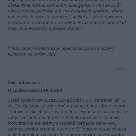
očekáváme nástup komunitní energetiky. S ním se zvýší
nároky na bezpečnost, ale i na fungování systému. Mimo
jiné proto, že vzroste náročnost kalkulací, které povedou
k úsporám a vhodnému rozdělení levné energie například
mezi spoluvlastníky bytových domů.“
*
fotovoltaické elektrárny, tepelná čerpadla a solární
kolektory na ohřev vody
reklama
Další informace |
O společnosti SCHLIEGER
Česká společnost SCHLIEGER působí v ČR i zahraničí již 13
let. Specializuje se výhradně na obnovitelné zdroje energie
– fotovoltaické elektrárny, tepelná čerpadla a solární ohřev
vody. Na kontě má téměř 15 000 dokončených instalací,
fotovoltaické elektrárny a tepelná čerpadla sama vyvíjí,
zatímco výroba probíhá v zahraničí. Pracovníci společnosti
mají dlouholeté zkušenosti s poradenstvím, navrhováním i