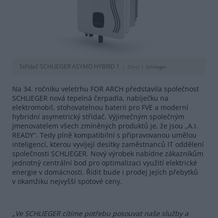
Střídač SCHLIEGER ASYMO HYBRID 1
Zdroj |
Schlieger
Na 34. ročníku veletrhu FOR ARCH představila společnost
SCHLIEGER nová tepelná čerpadla, nabíječku na
elektromobil, stohovatelnou baterii pro FVE a moderní
hybridní asymetrický střídač. Výjimečným společným
jmenovatelem všech zmíněných produktů je, že jsou „A.I.
READY“. Tedy plně kompatibilní s připravovanou umělou
inteligencí, kterou vyvíjejí desítky zaměstnanců IT oddělení
společnosti SCHLIEGER. Nový výrobek nabídne zákazníkům
jednotný centrální bod pro optimalizaci využití elektrické
energie v domácnosti. Řídit bude i prodej jejích přebytků
v okamžiku nejvyšší spotové ceny.
„Ve SCHLIEGER cítíme potřebu posouvat naše služby a