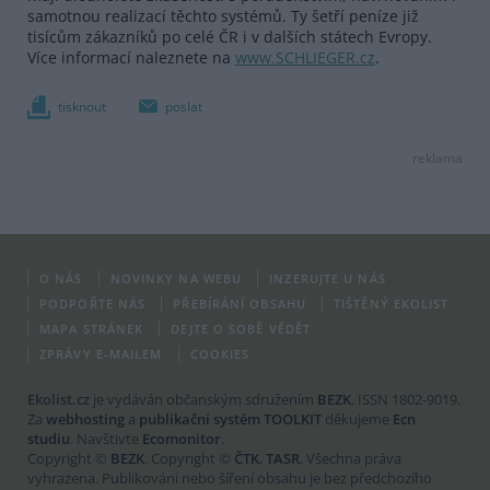
samotnou realizací těchto systémů. Ty šetří peníze již
tisícům zákazníků po celé ČR i v dalších státech Evropy.
Více informací naleznete na
www.SCHLIEGER.cz
.
tisknout
poslat
reklama
O NÁS
NOVINKY NA WEBU
INZERUJTE U NÁS
PODPOŘTE NÁS
PŘEBÍRÁNÍ OBSAHU
TIŠTĚNÝ EKOLIST
MAPA STRÁNEK
DEJTE O SOBĚ VĚDĚT
ZPRÁVY E-MAILEM
COOKIES
Ekolist.cz
je vydáván občanským sdružením
BEZK
. ISSN 1802-9019.
Za
webhosting
a
publikační systém TOOLKIT
děkujeme
Ecn
studiu
. Navštivte
Ecomonitor
.
Copyright ©
BEZK
. Copyright ©
ČTK
,
TASR
. Všechna práva
vyhrazena. Publikování nebo šíření obsahu je bez předchozího