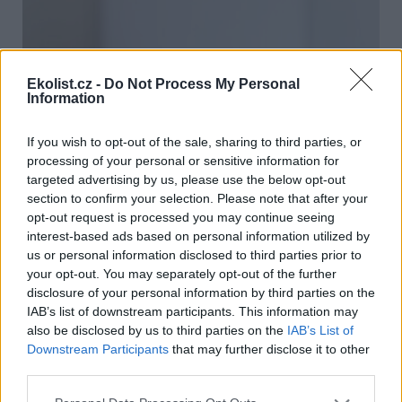
Ekolist.cz -
Do Not Process My Personal
Information
If you wish to opt-out of the sale, sharing to third parties, or
processing of your personal or sensitive information for
targeted advertising by us, please use the below opt-out
section to confirm your selection. Please note that after your
opt-out request is processed you may continue seeing
interest-based ads based on personal information utilized by
us or personal information disclosed to third parties prior to
your opt-out. You may separately opt-out of the further
disclosure of your personal information by third parties on the
Baterie SCHLIEGER Tower H1
IAB’s list of downstream participants. This information may
Zdroj |
Schlieger
also be disclosed by us to third parties on the
IAB’s List of
Downstream Participants
that may further disclose it to other
Jak bude A.I. systém fungovat?
third parties.
Nový software bude využívat neuronovou síť, která
prokombinuje všechny dostupné parametry a optimálně