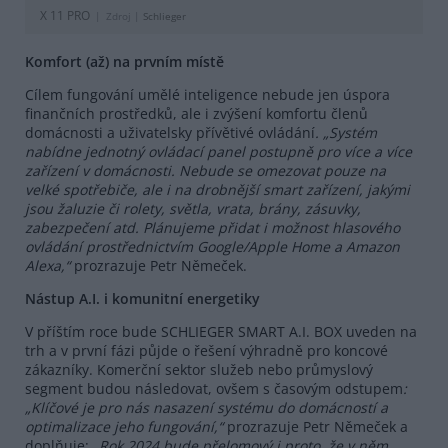
X 11 PRO
Zdroj |
Schlieger
Komfort (až) na prvním místě
Cílem fungování umělé inteligence nebude jen úspora
finančních prostředků, ale i zvýšení komfortu členů
domácnosti a uživatelsky přívětivé ovládání
. „Systém
nabídne jednotný ovládací panel postupně pro více a více
zařízení v domácnosti. Nebude se omezovat pouze na
velké spotřebiče, ale i na drobnější smart zařízení, jakými
jsou žaluzie či rolety, světla, vrata, brány, zásuvky,
zabezpečení atd. Plánujeme přidat i možnost hlasového
ovládání prostřednictvím Google/Apple Home a Amazon
Alexa,“
prozrazuje Petr Němeček.
Nástup A.I. i komunitní energetiky
V příštím roce bude SCHLIEGER SMART A.I. BOX uveden na
trh a v první fázi půjde o řešení výhradně pro koncové
zákazníky. Komerční sektor služeb nebo průmyslový
segment budou následovat, ovšem s časovým odstupem
:
„Klíčové je pro nás nasazení systému do domácností a
optimalizace jeho fungování,“
prozrazuje Petr Němeček a
doplňuje:
„Rok 2024 bude přelomový i proto, že v něm