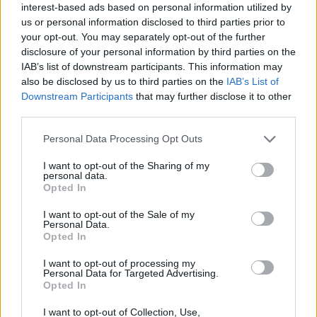
interest-based ads based on personal information utilized by
území. Už v roce 1923 vydává generální konzervátor Rudolf
us or personal information disclosed to third parties prior to
Maximovič posudek, ve kterém se uvádí: „České
your opt-out. You may separately opt-out of the further
Švýcarsko… nesporný charakter přírodní památky vhodné
ke zřízení parciální reservace.“
disclosure of your personal information by third parties on the
IAB’s list of downstream participants. This information may
Ředitel Správy NP České Švýcarsko a CHKO Labské pískovce
also be disclosed by us to third parties on the
IAB’s List of
v dalším textu bilancuje, co se tu
podařilo za posledních
Downstream Participants
that may further disclose it to other
třicet let
, a popisuje, co toto chráněné území čeká. Zmiňuje
third parties.
například přípravu nového plánu péče a zonace.
Václav Cílek vyzdvihuje, že
Českosaské Švýcarsko patří
Personal Data Processing Opt Outs
bezpochyby mezi krajiny evropského významu
nejen pro
své přírodní krásy, ale i jako místo, kde vznikala významná
I want to opt-out of the Sharing of my
personal data.
kontinentální odnož evropského romantismu.
Opted In
V časopise se také dozvíte, jak se krajina Českého Švýcarska
I want to opt-out of the Sale of my
a Labských pískovců
v čase měnila
, co prozradil
Personal Data.
archeologický průzkum
a to, že
vandalismus se nevyhýbá
Opted In
ani národním parkům
.
I want to opt-out of processing my
Personal Data for Targeted Advertising.
reklama
Opted In
Přečíst si můžete i
rozhovor s dlouholetým vedoucím
I want to opt-out of Collection, Use,
správy CHKO Labské pískovce Wernerem Hentschelem
.