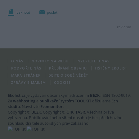
tisknout
poslat
reklama
O NÁS
NOVINKY NA WEBU
INZERUJTE U NÁS
PODPOŘTE NÁS
PŘEBÍRÁNÍ OBSAHU
TIŠTĚNÝ EKOLIST
MAPA STRÁNEK
DEJTE O SOBĚ VĚDĚT
ZPRÁVY E-MAILEM
COOKIES
Ekolist.cz
je vydáván občanským sdružením
BEZK
. ISSN 1802-9019.
Za
webhosting
a
publikační systém TOOLKIT
děkujeme
Ecn
studiu
. Navštivte
Ecomonitor
.
Copyright ©
BEZK
. Copyright ©
ČTK
,
TASR
. Všechna práva
vyhrazena. Publikování nebo šíření obsahu je bez předchozího
souhlasu držitele autorských práv zakázáno.