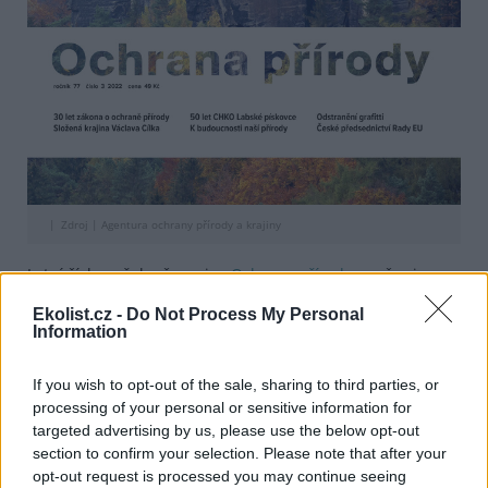
Zdroj |
Agentura ochrany přírody a krajiny
Letní číslo našeho časopisu
Ochrana přírody
se věnuje
zejména padesátému výročí vyhlášení CHKO Labské
Ekolist.cz -
Do Not Process My Personal
pískovce a třicátému výročí schválení zákona o ochraně
Information
přírody a krajiny.
If you wish to opt-out of the sale, sharing to third parties, or
reklama
processing of your personal or sensitive information for
targeted advertising by us, please use the below opt-out
V obsáhlém článku
Ohlédnutí za 50 lety existence
section to confirm your selection. Please note that after your
chráněné krajinné oblasti Labské pískovce
autoři
opt-out request is processed you may continue seeing
připomínají důležité milníky v historii ochrany tohoto