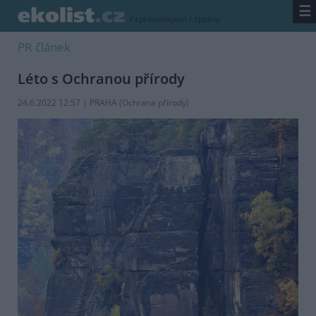
☰
/
zpravodajství
/
zprávy
PR článek
Léto s Ochranou přírody
24.6.2022 12:57 | PRAHA (Ochrana přírody)