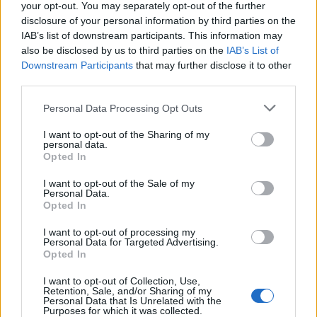
reklama
your opt-out. You may separately opt-out of the further
disclosure of your personal information by third parties on the
IAB’s list of downstream participants. This information may
Hned několik článků se věnuje invazní novele zákona o
also be disclosed by us to third parties on the
IAB’s List of
ochraně přírody a krajiny. V rubrice Právo v
ochraně
Downstream Participants
that may further disclose it to other
přírody ji představují Kristýna Trojanová a Jan Šíma
.
Finanční dopady
invazních nepůvodních druhů hodnotí Jan
third parties.
Plesník
, téma přibližuje v obsáhlém rozhovoru Jan Pergl z
Botanického ústavu AV ČR v Průhonicích, další text je
Personal Data Processing Opt Outs
zaměřen
na monitoring invazních a nepůvodních druhů
.
I want to opt-out of the Sharing of my
Nejen Jizerskohorské bučiny, mezi světové dědictví
personal data.
Opted In
UNESCO nově patří i
Františkovy Lázně, Karlovy Vary a
Mariánské Lázně
, společně s několika dalšími evropskými
I want to opt-out of the Sale of my
lázeňskými městy. Více se dozvíte v článku Karla Kuči, Věry
Personal Data.
Kučové a Jindřicha Horáčka.
Opted In
Rubrika Péče o přírodu a krajinu se věnuje vypalování
I want to opt-out of processing my
porostů - jednak
z pohledu legislativního
, jednak z pohledu
Personal Data for Targeted Advertising.
jeho
významu pro podporu biodiverzity stepních stanovišť
.
Opted In
V časopise se také dozvíte, že
Mladečské jeskyně
jsou
I want to opt-out of Collection, Use,
zpřístupněny už 110 let, do jeskyní vás zavede i článek
o
Retention, Sale, and/or Sharing of my
pravidelném monitoringu zimovišť letounů
.
Personal Data that Is Unrelated with the
Purposes for which it was collected.