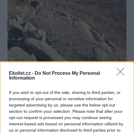
Zdroj |
Ochrana přírody
Ekolist.cz -
Do Not Process My Personal
Information
František Pelc, ředitel AOPK ČR, v
úvodníku hodnotí
, co
znamenal rok 2021 pro ochranu přírody. Vyzdvihuje zápis
If you wish to opt-out of the sale, sharing to third parties, or
jádrového území národní přírodní rezervace Jizerskohorské
bučiny na Seznam světového dědictví UNESCO (tomu se v
processing of your personal or sensitive information for
čísle věnuje i
podrobný článek
), zmiňuje takzvanou invazní
targeted advertising by us, please use the below opt-out
novelu zákona o ochraně přírody a krajiny, klimatickou
section to confirm your selection. Please note that after your
konferenci v Glasgow i programové prohlášení vlády, které
opt-out request is processed you may continue seeing
počítá se vznikem hned dvou nových národních parků.
interest-based ads based on personal information utilized by
us or personal information disclosed to third parties prior to