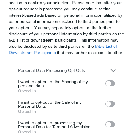
jenom proto, aby lahodily oku pozorovatelů, ale hrají
section to confirm your selection. Please note that after your
nezastupitelnou roli v každodenním životě, kupříkladu při
opt-out request is processed you may continue seeing
rozpoznávání jedinců téhož druhu, v pohlavním výběru (při
interest-based ads based on personal information utilized by
volbě sexuálního partnera a identifikaci soka) anebo v
us or personal information disclosed to third parties prior to
potravní biologii (např. ve vztahu kořist–predátor, parazit–
your opt-out. You may separately opt-out of the further
hostitel, opylovač–rostlina). A tak se pojďme na barevný
disclosure of your personal information by third parties on the
svět podívat pěkně zblízka.
IAB’s list of downstream participants. This information may
also be disclosed by us to third parties on the
IAB’s List of
Downstream Participants
that may further disclose it to other
third parties.
Personal Data Processing Opt Outs
I want to opt-out of the Sharing of my
personal data.
Opted In
I want to opt-out of the Sale of my
Personal Data.
Opted In
I want to opt-out of processing my
Hostýnské skály
Personal Data for Targeted Advertising.
Foto |
Martin Janoška / Naše příroda
Opted In