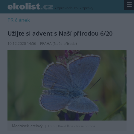
☰
/
zpravodajství
/
zprávy
PR článek
Užijte si advent s Naší přírodou 6/20
10.12.2020 14:56 | PRAHA (
Naše příroda
)
Modrásek jetelový.
Foto |
David Říha / Naše příroda