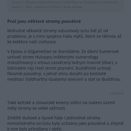
Licence |
Všechna práva vyhrazena. Další šíření je možné jen se souhlasem
autora
Foto |
Kamila a Jiří Šírovi / Naše příroda
Proč jsou některé stromy posvátné
Mohutné věkovité stromy vzbuzovaly úctu lidí již od
pradávna. Je s nimi spojena řada mýtů, které se táhnou až
ke kolébce naší civilizace.
V Eposu o Gilgamešovi se dozvídáme, že dávní Sumerové
uctívali strom Huluppu (některými sumerology
ztotožňovaný s vrbou) zasvěcený bohyni Inanně (Ištar), v
biblickém ráji rostl strom poznání, buddhisté uctívají
fíkovník posvátný, v jehož stínu dosáhl po šestileté
meditaci Siddhartha Guatama osvícení a stal se Buddhou.
reklama
Také keltské a slovanské kmeny sídlící na našem území
měly stromy ve velké vážnosti.
Zvláště dubové a lipové háje i jednotlivé stromy
mimořádného vzrůstu byly uctívány jako posvátné a zřejmě
k nim byly přinášeny i oběti.