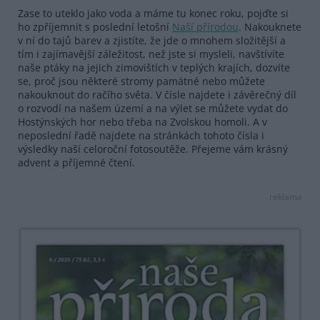
Zase to uteklo jako voda a máme tu konec roku, pojďte si
ho zpříjemnit s poslední letošní
Naší přírodou
. Nakouknete
v ní do tajů barev a zjistíte, že jde o mnohem složitější a
tím i zajímavější záležitost, než jste si mysleli, navštívíte
naše ptáky na jejich zimovištích v teplých krajích, dozvíte
se, proč jsou některé stromy památné nebo můžete
nakouknout do račího světa. V čísle najdete i závěrečný díl
o rozvodí na našem území a na výlet se můžete vydat do
Hostýnských hor nebo třeba na Zvolskou homoli. A v
neposlední řadě najdete na stránkách tohoto čísla i
výsledky naší celoroční fotosoutěže. Přejeme vám krásný
advent a příjemné čtení.
reklama