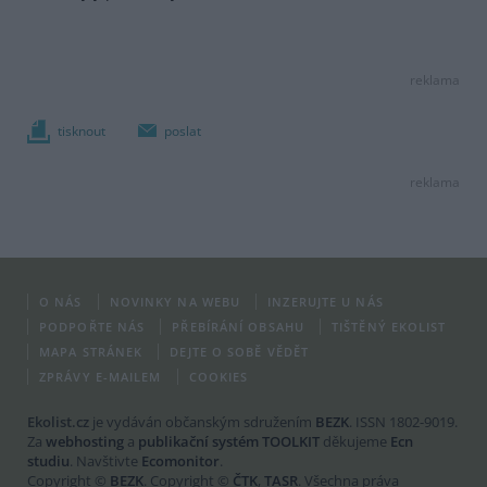
reklama
tisknout
poslat
reklama
O NÁS
NOVINKY NA WEBU
INZERUJTE U NÁS
PODPOŘTE NÁS
PŘEBÍRÁNÍ OBSAHU
TIŠTĚNÝ EKOLIST
MAPA STRÁNEK
DEJTE O SOBĚ VĚDĚT
ZPRÁVY E-MAILEM
COOKIES
Ekolist.cz
je vydáván občanským sdružením
BEZK
. ISSN 1802-9019.
Za
webhosting
a
publikační systém TOOLKIT
děkujeme
Ecn
studiu
. Navštivte
Ecomonitor
.
Copyright ©
BEZK
. Copyright ©
ČTK
,
TASR
. Všechna práva