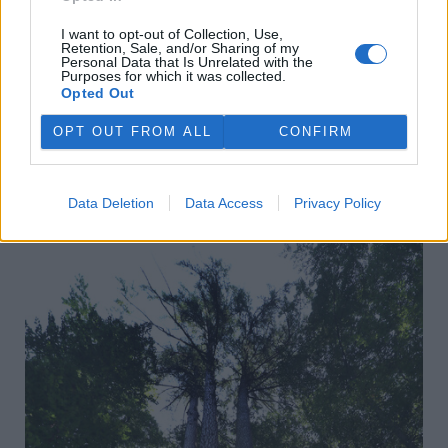
Skalními minisvěty Hostýnských hor
I want to opt-out of Collection, Use,
Retention, Sale, and/or Sharing of my
Pozoruhodným fenoménem Hostýnských vrchů jsou
Personal Data that Is Unrelated with the
Purposes for which it was collected.
pískovcové skály. Nejsou sice příliš vysoké a mohutné, ale
Opted Out
příroda jich tu rozsela na velkém prostoru tolik, že k jejich
objevení jeden výlet ani jedna dovolená nestačí. Navíc se
OPT OUT FROM ALL
CONFIRM
často ukrývají stranou turistických cest a je třeba je
pohledat. Obvyklým doplňkem těchto skal jsou pralesovité
lesní porosty, které se v okolí zachovaly v důsledku obtížně
schůdného terénu a nemožnosti efektivního lesnického
Data Deletion
Data Access
Privacy Policy
využití.