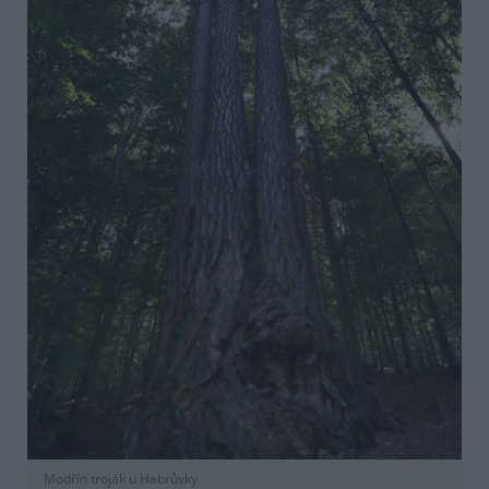
Modřín troják u Habrůvky.