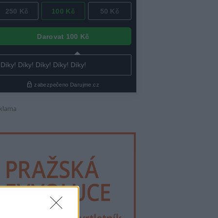
klama