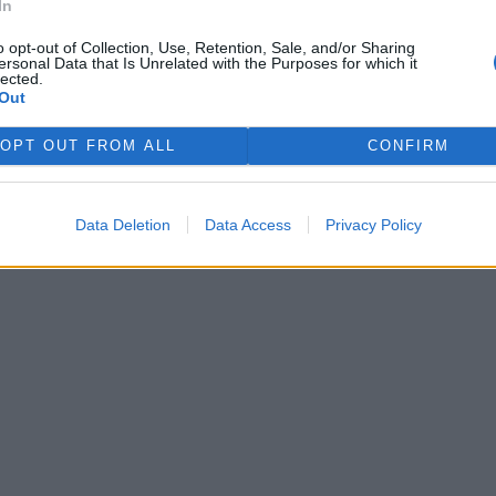
In
o opt-out of Collection, Use, Retention, Sale, and/or Sharing
ersonal Data that Is Unrelated with the Purposes for which it
lected.
Out
 si je
.
zaregistrovali
.
OPT OUT FROM ALL
CONFIRM
Data Deletion
Data Access
Privacy Policy