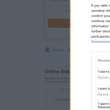
If you wish 
sensitive in
confirm you
continue se
information 
further disc
participants
Downstream 
tisknout
poslat
Persona
Online diskuse
I want t
Opted 
Redakce Ekolistu vítá čtenářské názory, komentá
zavazujete dodržovat
pravidla diskuse
. V přípa
I want t
DO DISKUZE SE MŮŽETE ZAPOJIT PO P
Opted 
Uživatelský e-mail
I want 
Advertis