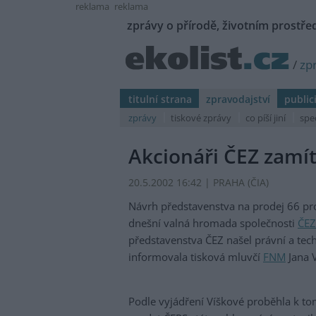
reklama
reklama
zprávy o přírodě, životním prostřed
/
zp
titulní strana
zpravodajství
public
zprávy
tiskové zprávy
co píší jiní
spe
Akcionáři ČEZ zamít
20.5.2002 16:42 | PRAHA (
ČIA
)
Návrh představenstva na prodej 66 pr
dnešní valná hromada společnosti
ČEZ
představenstva ČEZ našel právní a tech
informovala tisková mluvčí
FNM
Jana 
Podle vyjádření Víškové proběhla k to