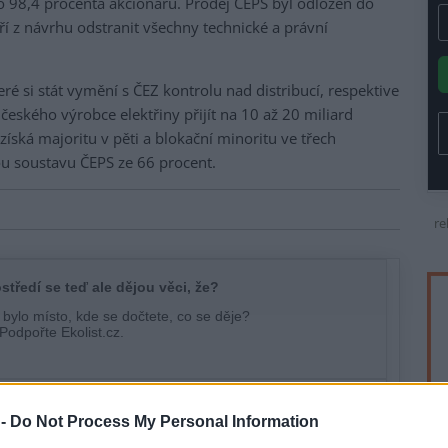
lo 98,4 procenta akcionářů. Prodej ČEPS byl odložen do
í z návrhu odstranit všechny technické a právní
é si stát vymění s ČEZ kontrolu nad distribucí, respektive
eského výrobce elektřiny přijít na 10 až 20 miliard
íská majoritu v pěti a blokační minoritu ve třech
ou soustavu ČEPS ze 66 procent.
re
 -
Do Not Process My Personal Information