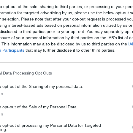
to opt-out of the sale, sharing to third parties, or processing of your per
formation for targeted advertising by us, please use the below opt-out s
r selection. Please note that after your opt-out request is processed y
eing interest-based ads based on personal information utilized by us or
disclosed to third parties prior to your opt-out. You may separately opt-
losure of your personal information by third parties on the IAB’s list of
. This information may also be disclosed by us to third parties on the
IA
Participants
that may further disclose it to other third parties.
rek
l Data Processing Opt Outs
o opt-out of the Sharing of my personal data.
In
ře a postřehy. Tím, že zde publikujete svůj příspěvek, se ale zároveň
dě porušení si redakce vyhrazuje právo smazat diskusní příspěvěk
o opt-out of the Sale of my Personal Data.
ŘIHLÁŠENÍ
In
to opt-out of processing my Personal Data for Targeted
ing.