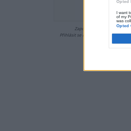
Heslo
Opted 
I want t
of my P
was col
Opted 
Zapomněli jste heslo?
Změňte
Přihlásit se mohou jen ti, kteří se již