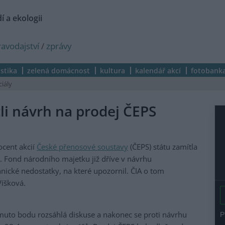
í a ekologii
ravodajství
/
zprávy
istika
zelená domácnost
kultura
kalendář akcí
fotobank
ciály
li návrh na prodej ČEPS
ocent akcií
České přenosové soustavy
(ČEPS) státu zamítla
. Fond národního majetku již dříve v návrhu
nické nedostatky, na které upozornil. ČIA o tom
Víšková.
muto bodu rozsáhlá diskuse a nakonec se proti návrhu