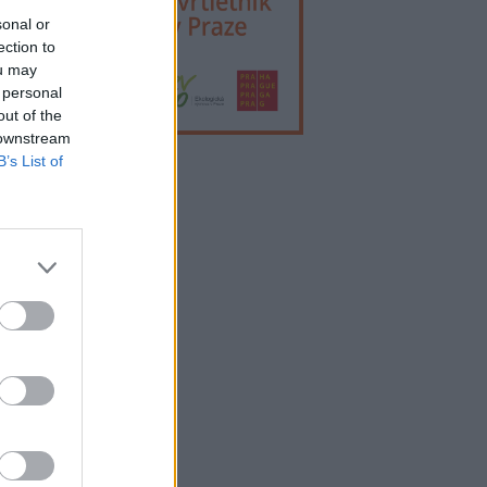
sonal or
ection to
ou may
 personal
out of the
 downstream
B’s List of
lama