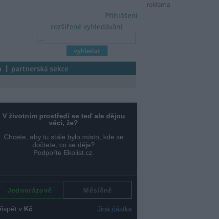
reklama
Přihlášení
rozšířené vyhledávání
a
partnerská sekce