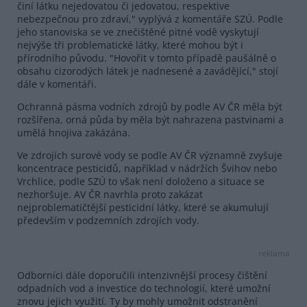
činí látku nejedovatou či jedovatou, respektive
nebezpečnou pro zdraví," vyplývá z komentáře SZÚ. Podle
jeho stanoviska se ve znečištěné pitné vodě vyskytují
nejvýše tři problematické látky, které mohou být i
přírodního původu. "Hovořit v tomto případě paušálně o
obsahu cizorodých látek je nadnesené a zavádějící," stojí
dále v komentáři.
Ochranná pásma vodních zdrojů by podle AV ČR měla být
rozšířena, orná půda by měla být nahrazena pastvinami a
umělá hnojiva zakázána.
Ve zdrojích surové vody se podle AV ČR významně zvyšuje
koncentrace pesticidů, například v nádržích Švihov nebo
Vrchlice, podle SZÚ to však není doloženo a situace se
nezhoršuje. AV ČR navrhla proto zakázat
nejproblematičtější pesticidní látky, které se akumulují
především v podzemních zdrojích vody.
reklama
Odborníci dále doporučili intenzivnější procesy čištění
odpadních vod a investice do technologií, které umožní
znovu jejich využití. Ty by mohly umožnit odstranění