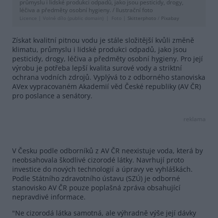
průmyslu i lidské produkci odpadů, jako jsou pesticidy, drogy,
léčiva a předměty osobní hygieny. / Ilustrační foto
Licence |
Volné dílo (public domain)
Foto |
Skitterphoto
/
Pixabay
Získat kvalitní pitnou vodu je stále složitější kvůli změně
klimatu, průmyslu i lidské produkci odpadů, jako jsou
pesticidy, drogy, léčiva a předměty osobní hygieny. Pro její
výrobu je potřeba lepší kvalita surové vody a striktní
ochrana vodních zdrojů. Vyplývá to z odborného stanoviska
AVex vypracovaném Akademií věd České republiky (AV ČR)
pro poslance a senátory.
reklama
V Česku podle odborníků z AV ČR neexistuje voda, která by
neobsahovala škodlivé cizorodé látky. Navrhují proto
investice do nových technologií a úpravy ve vyhláškách.
Podle Státního zdravotního ústavu (SZÚ) je odborné
stanovisko AV ČR pouze poplašná zpráva obsahující
nepravdivé informace.
"Ne cizorodá látka samotná, ale výhradně výše její dávky