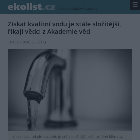
☰
/
zpravodajství
/
zprávy
Získat kvalitní vodu je stále složitější,
říkají vědci z Akademie věd
10.6.2019 00:33 (
ČTK
)
Získat kvalitní pitnou vodu je stále složitější kvůli změně klimatu,