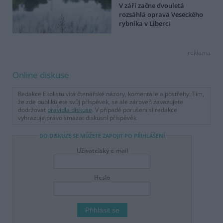
V září začne dvouletá
rozsáhlá oprava Veseckého
rybníka v Liberci
reklama
Online diskuse
Redakce Ekolistu vítá čtenářské názory, komentáře a postřehy. Tím,
že zde publikujete svůj příspěvek, se ale zároveň zavazujete
dodržovat
pravidla diskuse
. V případě porušení si redakce
vyhrazuje právo smazat diskusní příspěvěk
DO DISKUZE SE MŮŽETE ZAPOJIT PO PŘIHLÁŠENÍ
Uživatelský e-mail
Heslo