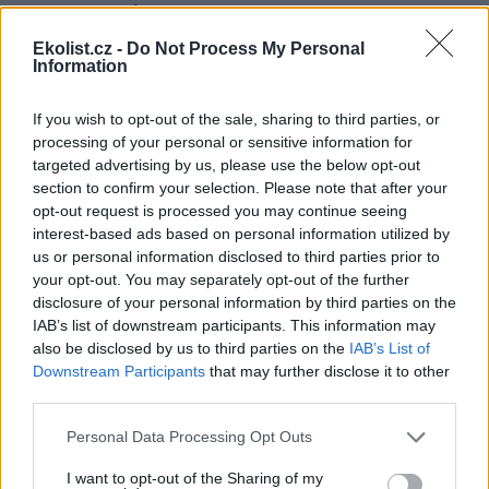
mikropolutantů jako jsou léčiva, hormony a další.
Ve vyhlášce stanovující hygienické požadavky na pitnou a
Ekolist.cz -
Do Not Process My Personal
Information
teplou vodu by dále měl být rozšířen seznam sledovaných
látek o některé organické látky, hormony a léčiva. SZÚ ale
sdělilo, že u nálezů těchto látek nebylo prokázáno žádné
If you wish to opt-out of the sale, sharing to third parties, or
zdravotní riziko a není tak nutné přidávat další látky.
processing of your personal or sensitive information for
Seznam by podle tiskového mluvčího AV ČR Jana Martinka
targeted advertising by us, please use the below opt-out
byl rozšířen jen o jednotky ukazatelů.
section to confirm your selection. Please note that after your
AV ČR se podle SZÚ snaží o zveličování problémů, jejich
opt-out request is processed you may continue seeing
vědecké posudky nejsou dostatečně odborné a nutí
interest-based ads based on personal information utilized by
veřejnost ke konzumaci balených vod. "Rozsáhlý výzkum
us or personal information disclosed to third parties prior to
Ústavu pro hydrodynamiku AV ČR přítomnost mikroplastů v
your opt-out. You may separately opt-out of the further
neupravené a částečně dokonce i v upravené vodě
disclosure of your personal information by third parties on the
prokázal. Ústav veřejně zdůrazňuje, že mikropolutanty se
IAB’s list of downstream participants. This information may
mohou vyskytovat i v balených vodách," řekl Martinek.
also be disclosed by us to third parties on the
IAB’s List of
"Reakce SZÚ je pro AV ČR potvrzením, že expertní
Downstream Participants
that may further disclose it to other
stanoviska AVex dobře plní své poslání a tnou do živého,"
doplnil.
third parties.
Obsáhlý kritický komentář Ústavu pro hydrodynamiku AV
Personal Data Processing Opt Outs
ČR k jednotlivým výhradám SZÚ zveřejní AV ČR na začátku
tohoto týdne.
I want to opt-out of the Sharing of my