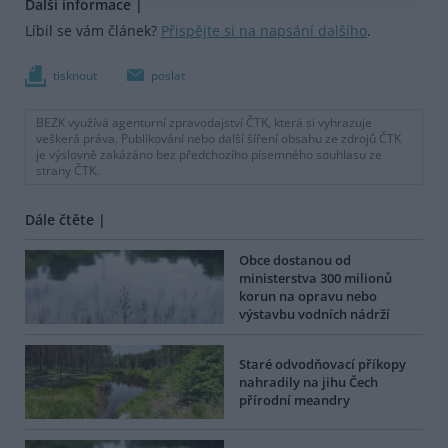
Další informace |
Líbil se vám článek?
Přispějte si na napsání dalšího
.
tisknout
poslat
BEZK využívá agenturní zpravodajství ČTK, která si vyhrazuje
veškerá práva. Publikování nebo další šíření obsahu ze zdrojů ČTK
je výslovně zakázáno bez předchozího písemného souhlasu ze
strany ČTK.
Dále čtěte |
Obce dostanou od
ministerstva 300 milionů
korun na opravu nebo
výstavbu vodních nádrží
Staré odvodňovací příkopy
nahradily na jihu Čech
přírodní meandry