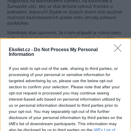
magistrátu na Malinovského náměstí, na Kounicově a
Šumavské ulici. Aby se však Brňané vyhnuli frontám u
pokladem, doporučil Zbytek ve zbylých dnech více využívat
možností bezhotovostních plateb nebo úhrady poštovní
poukázkou.
Náměstek však upozornil, že v tom případě je nutno uvést
rodné číslo poplatníka jako variabilní symbol. To zatím
opomnělo asi 60 procent plátců, jejich dohledávání zvyšuje
náklady. Správcem poplatku, sestávajícího v kalendářním
Ekolist.cz -
Do Not Process My Personal
Information
roce z paušálu 250 korun a dalších 243 korun podle
odhadu reálných nákladů na svoz a likvidaci odpadů, byl
ustanoven brněnský magistrát. Z 29 městských částí v Brně
If you wish to opt-out of the sale, sharing to third parties, or
vybírá poplatek za odpad pouze obvodní radnice v
processing of your personal or sensitive information for
Jundrově.
targeted advertising by us, please use the below opt-out
section to confirm your selection. Please note that after your
reklama
opt-out request is processed you may continue seeing
interest-based ads based on personal information utilized by
us or personal information disclosed to third parties prior to
your opt-out. You may separately opt-out of the further
disclosure of your personal information by third parties on the
IAB’s list of downstream participants. This information may
also be disclosed by us to third parties on the
IAB’s List of