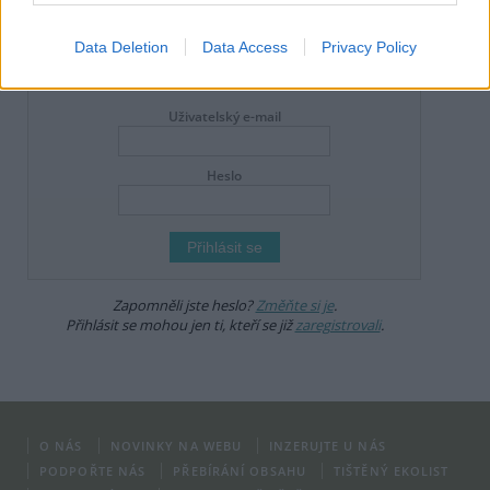
že zde publikujete svůj příspěvek, se ale zároveň zavazujete
dodržovat
pravidla diskuse
. V případě porušení si redakce
vyhrazuje právo smazat diskusní příspěvěk
Data Deletion
Data Access
Privacy Policy
DO DISKUZE SE MŮŽETE ZAPOJIT PO PŘIHLÁŠENÍ
Uživatelský e-mail
Heslo
Zapomněli jste heslo?
Změňte si je
.
Přihlásit se mohou jen ti, kteří se již
zaregistrovali
.
O NÁS
NOVINKY NA WEBU
INZERUJTE U NÁS
PODPOŘTE NÁS
PŘEBÍRÁNÍ OBSAHU
TIŠTĚNÝ EKOLIST