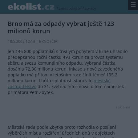
☰
/
zpravodajství
/
zprávy
Brno má za odpady vybrat ještě 123
milionů korun
18.5.2002 12:13 | BRNO (
ČIA
)
Jen 146 800 poplatníků s trvalým pobytem v Brně uhradilo
předepsanou roční částku 493 korun za provoz systému
sběru a svozu komunálního odpadu. Vybraná částka
dosáhla 72,36 milionu korun. Inkaso z nově zavedeného
poplatku má přitom v letošním roce činit téměř 195,2
milionu korun. Lhůtu splatnosti stanovilo
městské
zastupitelstvo
do 31. května. Informoval o tom náměstek
primátora Petr Zbytek.
reklama
Městská rada podle Zbytka proto rozhodla o posílení
výběrčích míst a rozšíření úředních dnů v objektech