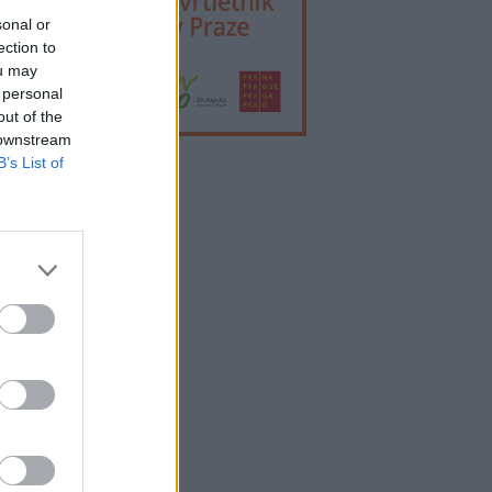
sonal or
ection to
ou may
 personal
out of the
 downstream
B’s List of
lama