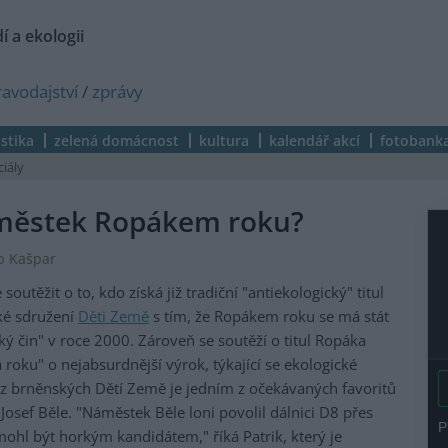
í a ekologii
ravodajství
/
zprávy
istika
zelená domácnost
kultura
kalendář akcí
fotobank
ciály
městek Ropákem roku?
ub Kašpar
utěžit o to, kdo získá již tradiční "antiekologický" titul
ké sdružení
Děti Země
s tím, že Ropákem roku se má stát
ký čin" v roce 2000. Zároveň se soutěží o titul Ropáka
 roku" o nejabsurdnější výrok, týkající se ekologické
 z brněnských Dětí Země je jedním z očekávaných favoritů
Josef Běle. "Náměstek Běle loni povolil dálnici D8 přes
ohl být horkým kandidátem," říká Patrik, který je