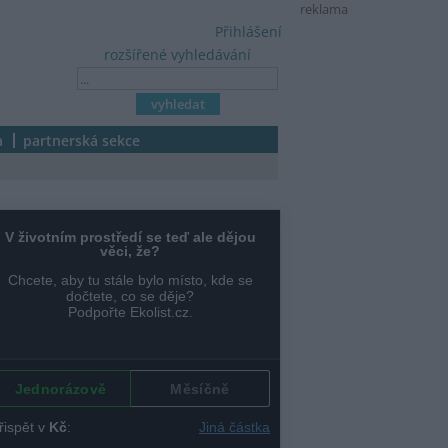
reklama
Přihlášení
rozšířené vyhledávání
a
partnerská sekce