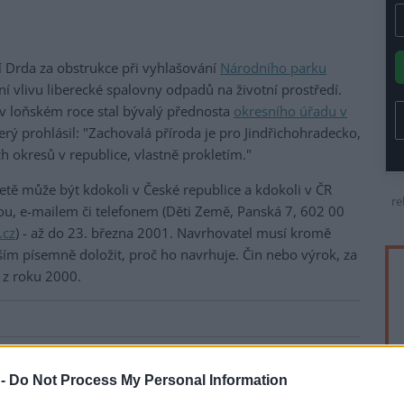
ří Drda za obstrukce při vyhlašování
Národního parku
í vlivu liberecké spalovny odpadů na životní prostředí.
 v loňském roce stal bývalý přednosta
okresního úřadu v
rý prohlásil: "Zachovalá příroda je pro Jindřichohradecko,
ch okresů v republice, vlastně prokletím."
ketě může být kdokoli v České republice a kdokoli v ČR
re
ou, e-mailem či telefonem (Děti Země, Panská 7, 602 00
.cz
) - až do 23. března 2001. Navrhovatel musí kromě
ím písemně doložit, proč ho navrhuje. Čin nebo výrok, za
 z roku 2000.
 -
Do Not Process My Personal Information