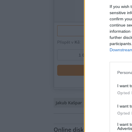
If you wish 
sensitive in
confirm you
continue se
information 
further disc
participants
Downstream 
Persona
I want t
Opted 
Jakub Kašpar
I want t
Opted 
I want 
Online diskuse
Advertis