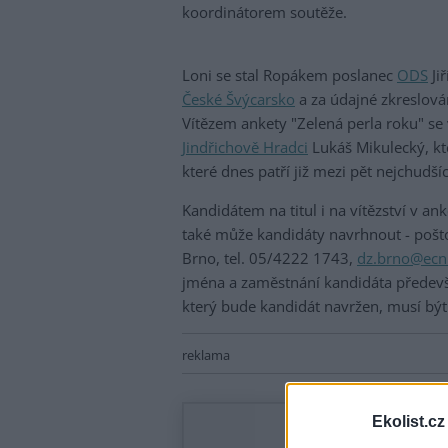
koordinátorem soutěže.
Loni se stal Ropákem poslanec
ODS
Ji
České Švýcarsko
a za údajné zkreslován
Vítězem ankety "Zelená perla roku" se
Jindřichově Hradci
Lukáš Mikulecký, kte
které dnes patří již mezi pět nejchudší
Kandidátem na titul i na vítězství v an
také může kandidáty navrhnout - pošt
Brno, tel. 05/4222 1743,
dz.brno@ecn
jména a zaměstnání kandidáta předevš
který bude kandidát navržen, musí být
reklama
Ekolist.cz