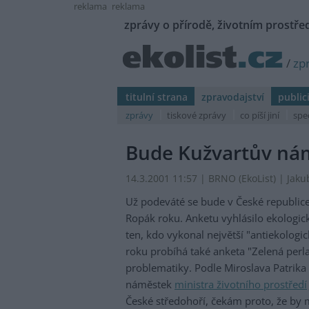
reklama
reklama
zprávy o přírodě, životním prostřed
/
zp
titulní strana
zpravodajství
public
zprávy
tiskové zprávy
co píší jiní
spe
Bude Kužvartův ná
14.3.2001 11:57 | BRNO (EkoList) | Jak
Už podeváté se bude v České republice so
Ropák roku. Anketu vyhlásilo ekologic
ten, kdo vykonal největší "antiekologic
roku probíhá také anketa "Zelená perla
problematiky. Podle Miroslava Patrika
náměstek
ministra životního prostředí
České středohoří, čekám proto, že by m