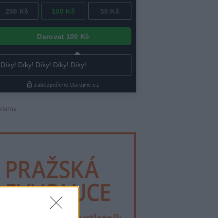
klama