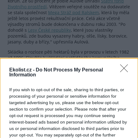
korun. Ze 60 procent je podle Aulové uhradil
Státní fond
životního prostředí
. Vítězem veřejné soutěže na dodavatele
se stala společnost
Mega Stráž pod Ralskem
, která by měla
ještě letos provést rekultivační práce. Celá akce včetně
výsadby stromů bude dokončena v dubnu roku 2003. "Po
dohodě s
Lesy České republiky
, které jsou vlastníky
pozemků, zde budou vysazeny habry, olše, lísky, borovice,
jasany, duby a břízy," upřesnila Aulová.
Skládka o rozloze pěti hektarů byla v provozu v letech 1982
až 1996. Sloužila k ukládání netříděného komunálního
odpadu. Podle zastupitele Jaroslava Štrumpfa nebyla nikdy
oplocena a nelze proto s určitostí říci, co všechno
Ekolist.cz -
Do Not Process My Personal
Information
obsahuje. Odběry spodních vod a skládkových plynů ale
prokázaly, že hodnoty jsou nad přípustnými limity. Česká
Lípa se rekultivací skládky zabývá od roku 1992. V době,
If you wish to opt-out of the sale, sharing to third parties, or
kdy byly náklady odhadovány na 15 milionů korun, nenašlo
processing of your personal or sensitive information for
město vhodné řešení. První etapa rekultivace byla
targeted advertising by us, please use the below opt-out
provedena v roce 1999. Vybudování drenážního pásu na
section to confirm your selection. Please note that after your
odvádění kontaminované vody za 650 tisíc korun hradilo
opt-out request is processed you may continue seeing
město plně ze svého rozpočtu.
interest-based ads based on personal information utilized by
us or personal information disclosed to third parties prior to
reklama
your opt-out. You may separately opt-out of the further