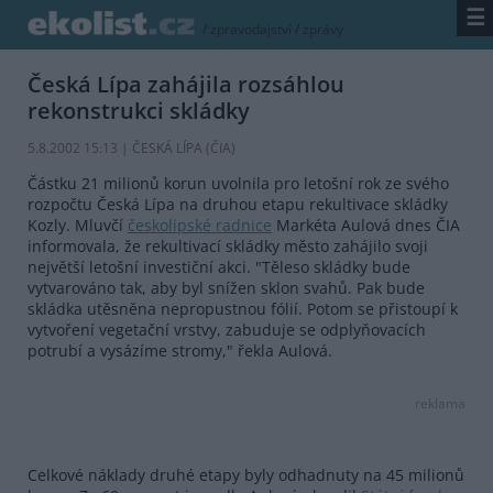
☰
/
zpravodajství
/
zprávy
Česká Lípa zahájila rozsáhlou
rekonstrukci skládky
5.8.2002 15:13 | ČESKÁ LÍPA (
ČIA
)
Částku 21 milionů korun uvolnila pro letošní rok ze svého
rozpočtu Česká Lípa na druhou etapu rekultivace skládky
Kozly. Mluvčí
českolipské radnice
Markéta Aulová dnes ČIA
informovala, že rekultivací skládky město zahájilo svoji
největší letošní investiční akci. "Těleso skládky bude
vytvarováno tak, aby byl snížen sklon svahů. Pak bude
skládka utěsněna nepropustnou fólií. Potom se přistoupí k
vytvoření vegetační vrstvy, zabuduje se odplyňovacích
potrubí a vysázíme stromy," řekla Aulová.
reklama
Celkové náklady druhé etapy byly odhadnuty na 45 milionů