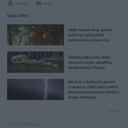
tisknout
poslat
Dále čtěte |
Vědci testují nový způsob
ochrany rajčat před
bakteriemi pomocí virů
Českobudějovický vědec
věnoval muzeu obsáhlou
sbírku savců z Papuy
Nová éra sledování počasí
z vesmíru: Čeští vědci ověřili
přesnost pozorování blesků z
družic Meteosat
reklama
Online diskuse