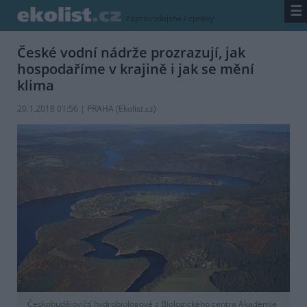
☰
/
zpravodajství
/
zprávy
České vodní nádrže prozrazují, jak
hospodaříme v krajině i jak se mění
klima
20.1.2018 01:56 | PRAHA (
Ekolist.cz
)
Českobudějovičtí hydrobiologové z Biologického centra Akademie