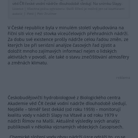
věd ČR české vodní nádrže dlouhodobě sledují. Na snímku Slapy.
Licence |
Všechna práva vyhrazena. Další šíření je možné jen se souhlasem
autora
Foto |
Petr Znachor
V České republice byla v minulém století vybudována na
říční síti více než stovka víceúčelových přehradních nádrží.
Za dobu své existence prošly nádrže celou řadou změn, ze
kterých lze při seriózní analýze časových řad zjistit a
doložit mnoho zajímavých informací nejen o lidských
aktivitách v povodí, ale také o stavu znečišťování atmosféry
a změnách klimatu.
reklama
Českobudějovičtí hydrobiologové z Biologického centra
Akademie věd ČR české vodní nádrže dlouhodobě sledují.
Nejdéle – téměř šest dekád (od roku 1959) – monitorují
kvalitu vody v nádrži Slapy na Vltavě a od roku 1979 v
nádrži Římov na Malši. Aktuálně výsledky svých analýz
publikovali v několika významých vědeckých časopisech.
„Chemické složení vody obou nádrží úzce odráží to, co se