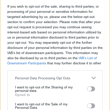
Zatímco ve vodě klesá podíl dusičnanů, nedá se to bohužel
If you wish to opt-out of the sale, sharing to third parties, or
říci o fosforu, který se dostává do nádrže Slapy zejména s
processing of your personal or sensitive information for
nedostatečně vyčištěnou vodou z čistíren odpadních vod a
targeted advertising by us, please use the below opt-out
který je hlavní příčinou růstu sinic. Změny v koloběhu
section to confirm your selection. Please note that after your
fosforu jsou pak příčinou větší zranitelnosti tohoto zdroje
opt-out request is processed you may continue seeing
vůči eutrofizaci. Na Slapech rovněž narůstá podíl chloridů
a sodíku, což svědčí o rostoucí spotřebě soli při chemické
interest-based ads based on personal information utilized by
údržbě silnic v zimním období.
us or personal information disclosed to third parties prior to
your opt-out. You may separately opt-out of the further
Vliv klimatické změny na kvalitu vody je zase jasně
disclosure of your personal information by third parties on the
demonstrován na obou nádržích nárůstem teploty
IAB’s list of downstream participants. This information may
hladinové vrstvy od počátku devadesátých let. „Na Římově i
also be disclosed by us to third parties on the
IAB’s List of
na Slapech vzrostla teplota vody za posledních 30 let o cca
Downstream Participants
that may further disclose it to other
1 °C, tedy zhruba 0.3 stupně za jednu dekádu. Největší
oteplení je patrné v jarních měsících – dubnu, květnu a
third parties.
červnu,“ uvádí Petr Znachor.
Personal Data Processing Opt Outs
Po analýzách iontového složení vody a dalších abiotických
faktorů se vědci následně zaměří na to, jak na změny
I want to opt-out of the Sharing of my
kvality vody zareagovaly živé organismy.
personal data.
Opted In
reklama
I want to opt-out of the Sale of my
Personal Data.