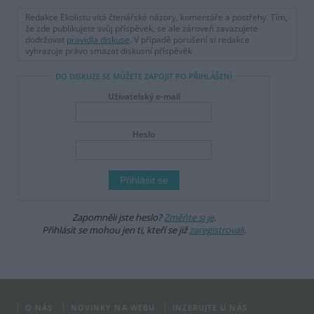
Redakce Ekolistu vítá čtenářské názory, komentáře a postřehy. Tím,
že zde publikujete svůj příspěvek, se ale zároveň zavazujete
dodržovat
pravidla diskuse
. V případě porušení si redakce
vyhrazuje právo smazat diskusní příspěvěk
DO DISKUZE SE MŮŽETE ZAPOJIT PO PŘIHLÁŠENÍ
Uživatelský e-mail
Heslo
Zapomněli jste heslo?
Změňte si je
.
Přihlásit se mohou jen ti, kteří se již
zaregistrovali
.
O NÁS
NOVINKY NA WEBU
INZERUJTE U NÁS