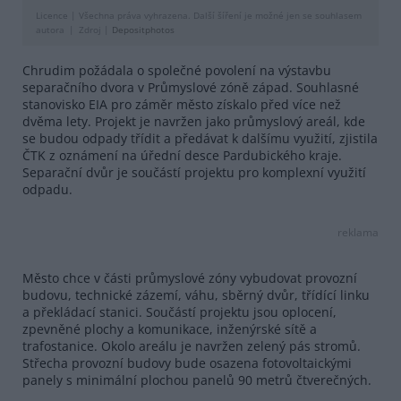
Licence |
Všechna práva vyhrazena. Další šíření je možné jen se souhlasem
autora
Zdroj |
Depositphotos
Chrudim požádala o společné povolení na výstavbu
separačního dvora v Průmyslové zóně západ. Souhlasné
stanovisko EIA pro záměr město získalo před více než
dvěma lety. Projekt je navržen jako průmyslový areál, kde
se budou odpady třídit a předávat k dalšímu využití, zjistila
ČTK z oznámení na úřední desce Pardubického kraje.
Separační dvůr je součástí projektu pro komplexní využití
odpadu.
reklama
Město chce v části průmyslové zóny vybudovat provozní
budovu, technické zázemí, váhu, sběrný dvůr, třídící linku
a překládací stanici. Součástí projektu jsou oplocení,
zpevněné plochy a komunikace, inženýrské sítě a
trafostanice. Okolo areálu je navržen zelený pás stromů.
Střecha provozní budovy bude osazena fotovoltaickými
panely s minimální plochou panelů 90 metrů čtverečných.