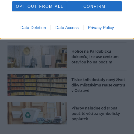
OPT OUT FROM ALL
CONFIRM
BEZK využívá agenturní zpravodajství ČTK, která si vyhrazuje
veškerá práva. Publikování nebo další šíření obsahu ze zdrojů ČTK
je výslovně zakázáno bez předchozího písemného souhlasu ze
strany ČTK.
Data Deletion
Data Access
Privacy Policy
Dále čtěte |
Holice na Pardubicku
dokončují re-use centrum,
otevřou ho na podzim
Tisíce knih dostaly nový život
díky městskému reuse centru
v Ostravě
Přerov nabídne od srpna
použité věci za symbolický
poplatek