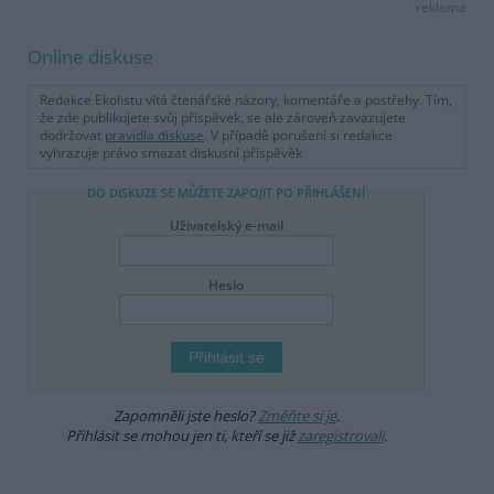
reklama
Online diskuse
Redakce Ekolistu vítá čtenářské názory, komentáře a postřehy. Tím,
že zde publikujete svůj příspěvek, se ale zároveň zavazujete
dodržovat
pravidla diskuse
. V případě porušení si redakce
vyhrazuje právo smazat diskusní příspěvěk
DO DISKUZE SE MŮŽETE ZAPOJIT PO PŘIHLÁŠENÍ
Uživatelský e-mail
Heslo
Zapomněli jste heslo?
Změňte si je
.
Přihlásit se mohou jen ti, kteří se již
zaregistrovali
.