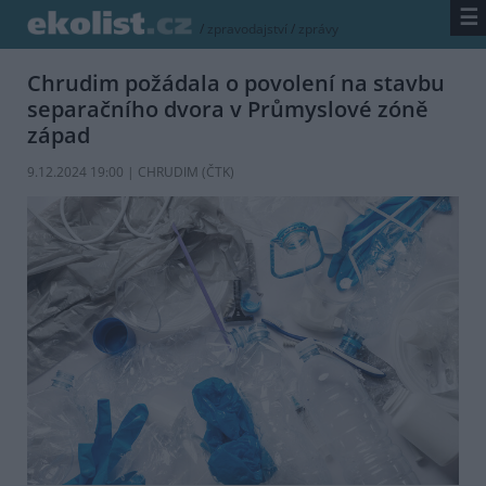
☰
/
zpravodajství
/
zprávy
Chrudim požádala o povolení na stavbu
separačního dvora v Průmyslové zóně
západ
9.12.2024 19:00 | CHRUDIM (
ČTK
)