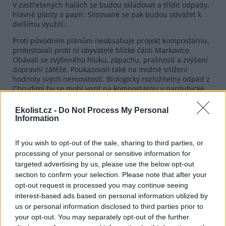
V zastřešených halách se budou skladovat a třídit odpady,
hlavně plasty a papír. Slisované se pak budou odvážet k
dalšímu využití.
Proti původním plánům neobsahuje projekt kompostárnu,
protestovali proti ní obyvatelé blízké části Markovice.
Obávali se zvýšeného hluku, zápachu, prašnosti a zvýšení
dopravní zátěže. Poukazovali také na možné snížení
hodnoty svých nemovitostí. Biologicky rozložitelný odpad z
Chrudimi by se mohl vozit na kompostárnu v pardubické
části Dražkovice.
Ekolist.cz -
Do Not Process My Personal
Separační dvůr je součástí společného projektu Centra pro
Information
komplexní využití odpadů (CEKVO). Firma Služby města
Pardubic – Odpady na něm spolupracuje s Chrudimí a
společností UGI Pardubice s cílem vytvořit první regionální
If you wish to opt-out of the sale, sharing to third parties, or
centrum cirkulární ekonomiky, které bude zpracovávat
processing of your personal or sensitive information for
odpad z území Chrudimska a Pardubicka. Na projekt už
targeted advertising by us, please use the below opt-out
byla přislíbena dotace z programu ITI Hradecko-
section to confirm your selection. Please note that after your
pardubické aglomerace. Náklady chrudimské částí se v
opt-out request is processed you may continue seeing
minulosti odhadovaly na 80 milionů korun.
interest-based ads based on personal information utilized by
us or personal information disclosed to third parties prior to
reklama
your opt-out. You may separately opt-out of the further