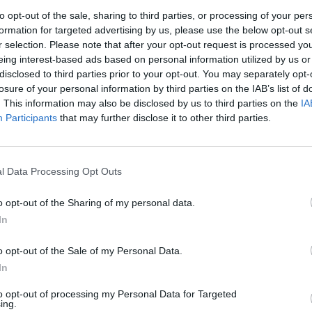
to opt-out of the sale, sharing to third parties, or processing of your per
formation for targeted advertising by us, please use the below opt-out s
r selection. Please note that after your opt-out request is processed y
eing interest-based ads based on personal information utilized by us or
disclosed to third parties prior to your opt-out. You may separately opt-
losure of your personal information by third parties on the IAB’s list of
. This information may also be disclosed by us to third parties on the
IA
Participants
that may further disclose it to other third parties.
rek
tisknout
poslat
l Data Processing Opt Outs
o opt-out of the Sharing of my personal data.
In
ře a postřehy. Tím, že zde publikujete svůj příspěvek, se ale zároveň
o opt-out of the Sale of my Personal Data.
dě porušení si redakce vyhrazuje právo smazat diskusní příspěvěk
In
ŘIHLÁŠENÍ
to opt-out of processing my Personal Data for Targeted
ing.