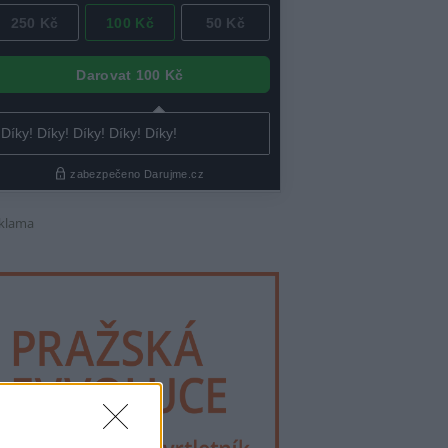
klama