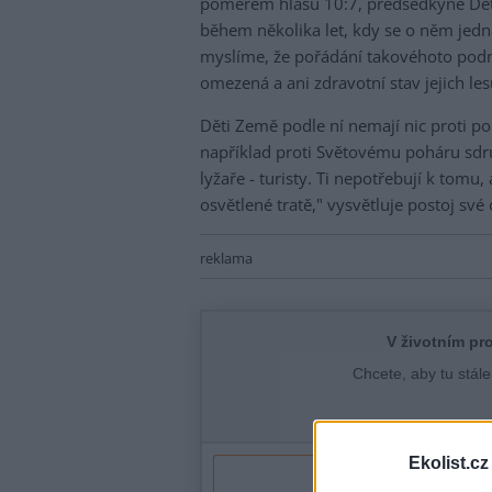
poměrem hlasů 10:7, předsedkyně Dět
během několika let, kdy se o něm jedn
myslíme, že pořádání takovéhoto podni
omezená a ani zdravotní stav jejich le
Děti Země podle ní nemají nic proti p
například proti Světovému poháru sdru
lyžaře - turisty. Ti nepotřebují k tomu
osvětlené tratě," vysvětluje postoj sv
reklama
Ekolist.cz