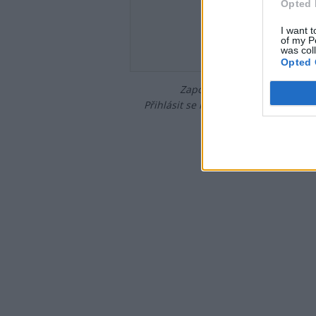
Opted 
Heslo
I want t
of my P
was col
Opted 
Zapomněli jste heslo?
Změňte
Přihlásit se mohou jen ti, kteří se již