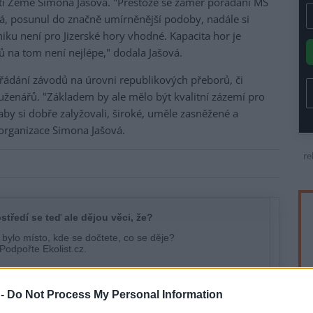
í Země Simona Jašová. "Přestože se záměr pořádání MS
á, posunul do značně umírněnější podoby, nadále si
ku není pro Jizerské hory vhodné. Kapacita hor je
sů na tom není nejlépe," dodala Jašová.
ořádání závodů na úrovni republikových přeborů, či
ženářů. "Základem by ale mělo být kvalitní zázemí pro
, aby si dobře zalyžovali, široké, uměle zasněžené a
é organizace Simona Jašová.
re
 -
Do Not Process My Personal Information