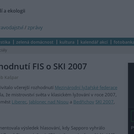
í a ekologii
ravodajství
/
zprávy
istika
zelená domácnost
kultura
kalendář akcí
fotobank
ciály
hodnutí FIS o SKI 2007
kub Kašpar
ivítalo včerejší rozhodnutí
Mezinárodní lyžařské federace
dla, že mistrovství světa v klasickém lyžování v roce 2007,
í měst
Liberec
,
Jablonec nad Nisou
a
Bedřichov
SKI 2007
,
mentovala výsledek hlasování, kdy Sapporo vyhrálo