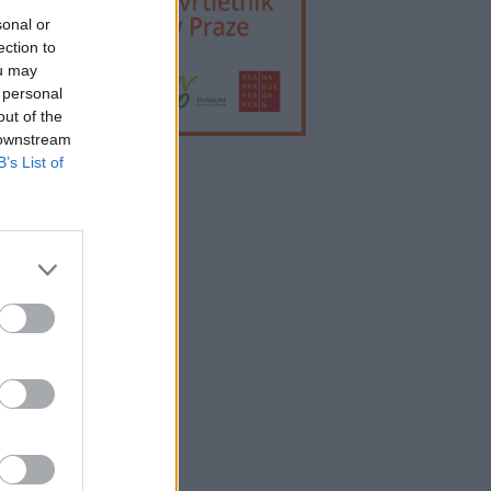
sonal or
ection to
ou may
 personal
out of the
 downstream
B’s List of
lama