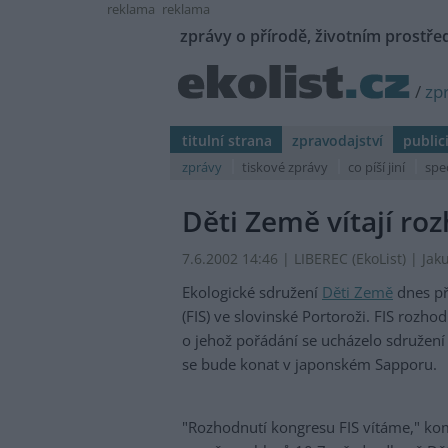
reklama
reklama
zprávy o přírodě, životním prostřed
/
zp
titulní strana
zpravodajství
public
zprávy
tiskové zprávy
co píší jiní
spe
Děti Země vítají roz
7.6.2002 14:46 | LIBEREC (EkoList) | Ja
Ekologické sdružení
Děti Země
dnes př
(FIS) ve slovinské Portoroži. FIS rozho
o jehož pořádání se ucházelo sdružen
se bude konat v japonském Sapporu.
"Rozhodnutí kongresu FIS vítáme," ko