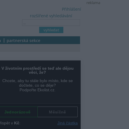
reklama
Přihlášení
rozšířené vyhledávání
a
partnerská sekce