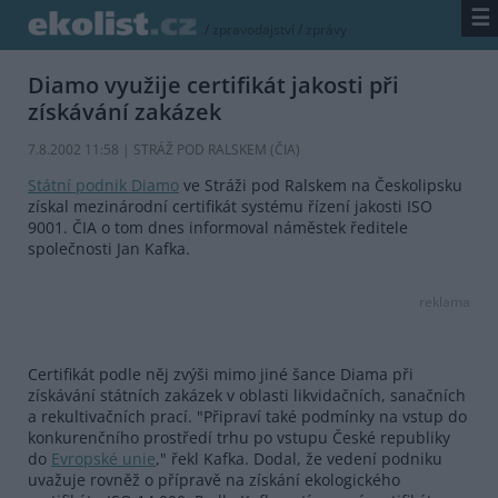
☰
/
zpravodajství
/
zprávy
Diamo využije certifikát jakosti při
získávání zakázek
7.8.2002 11:58 | STRÁŽ POD RALSKEM (
ČIA
)
Státní podnik Diamo
ve Stráži pod Ralskem na Českolipsku
získal mezinárodní certifikát systému řízení jakosti ISO
9001. ČIA o tom dnes informoval náměstek ředitele
společnosti Jan Kafka.
reklama
Certifikát podle něj zvýši mimo jiné šance Diama při
získávání státních zakázek v oblasti likvidačních, sanačních
a rekultivačních prací. "Připraví také podmínky na vstup do
konkurenčního prostředí trhu po vstupu České republiky
do
Evropské unie
," řekl Kafka. Dodal, že vedení podniku
uvažuje rovněž o přípravě na získání ekologického