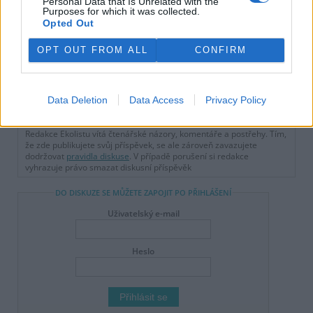
Personal Data that Is Unrelated with the
Purposes for which it was collected.
Opted Out
tisknout
poslat
OPT OUT FROM ALL
CONFIRM
reklama
Data Deletion
Data Access
Privacy Policy
Online diskuse
Redakce Ekolistu vítá čtenářské názory, komentáře a postřehy. Tím,
že zde publikujete svůj příspěvek, se ale zároveň zavazujete
dodržovat
pravidla diskuse
. V případě porušení si redakce
vyhrazuje právo smazat diskusní příspěvěk
DO DISKUZE SE MŮŽETE ZAPOJIT PO PŘIHLÁŠENÍ
Uživatelský e-mail
Heslo