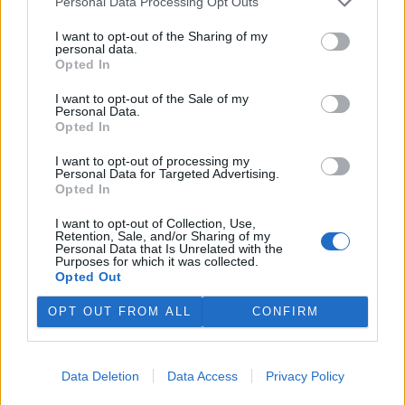
Personal Data Processing Opt Outs
I want to opt-out of the Sharing of my
personal data.
Opted In
I want to opt-out of the Sale of my
Personal Data.
Opted In
I want to opt-out of processing my
Personal Data for Targeted Advertising.
Opted In
I want to opt-out of Collection, Use,
Retention, Sale, and/or Sharing of my
Personal Data that Is Unrelated with the
tisknout
poslat
Purposes for which it was collected.
Opted Out
Dále čtěte |
OPT OUT FROM ALL
CONFIRM
Transfery ohrožených
obojživelníků zachránily i
letos tisíce živočichů
Data Deletion
Data Access
Privacy Policy