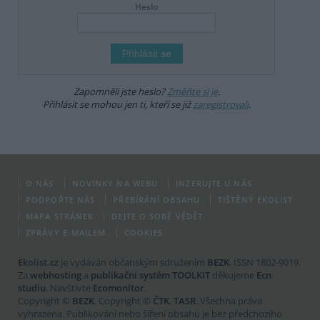
Heslo
Zapomněli jste heslo?
Změňte si je
.
Přihlásit se mohou jen ti, kteří se již
zaregistrovali
.
O NÁS
NOVINKY NA WEBU
INZERUJTE U NÁS
PODPOŘTE NÁS
PŘEBÍRÁNÍ OBSAHU
TIŠTĚNÝ EKOLIST
MAPA STRÁNEK
DEJTE O SOBĚ VĚDĚT
ZPRÁVY E-MAILEM
COOKIES
Ekolist.cz
je vydáván občanským sdružením
BEZK
. ISSN 1802-9019.
Za
webhosting
a
publikační systém TOOLKIT
děkujeme
Ecn
studiu
. Navštivte
Ecomonitor
.
Copyright ©
BEZK
. Copyright ©
ČTK
,
TASR
. Všechna práva
vyhrazena. Publikování nebo šíření obsahu je bez předchozího