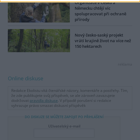
Organizace v Česku a
Německu chtějí víc
spolupracovat při ochraně
přírody
Nový česko-saský projekt
vrátí krajině život na více než
150 hektarech
reklama
Online diskuse
Redakce Ekolistu vítá čtenářské názory, komentáře a postřehy. Tím,
že zde publikujete svůj příspěvek, se ale zároveň zavazujete
dodržovat
pravidla diskuse
. V případě porušení si redakce
vyhrazuje právo smazat diskusní příspěvěk
DO DISKUZE SE MŮŽETE ZAPOJIT PO PŘIHLÁŠENÍ
Uživatelský e-mail