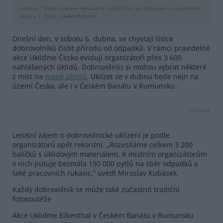
Licence |
Všechna práva vyhrazena. Další šíření je možné jen se souhlasem
autora
Zdroj |
Depositphotos
Dnešní den, v sobotu 6. dubna, se chystají tisíce
dobrovolníků čistit přírodu od odpadků. V rámci pravidelné
akce Ukliďme Česko evidují organizátoři přes 3 600
nahlášených úklidů. Dobrovolníci si mohou vybrat některé
z míst na
mapě úklidů
. Uklízet se v dubnu bede nejn na
území Česka, ale i v Českém Banátu v Rumunsku.
reklama
Letošní zájem o dobrovolnické uklízení je podle
organizátorů opět rekordní. „Rozesíláme celkem 3 200
balíčků s úklidovým materiálem. K místním organizátorům
v nich putuje bezmála 150 000 pytlů na sběr odpadků a
také pracovních rukavic,“ uvedl Miroslav Kubásek.
Každý dobrovolník se může také zúčastnit tradiční
fotosoutěže
Akce Ukliďme Eibenthal v Českém Banátu v Rumunsku