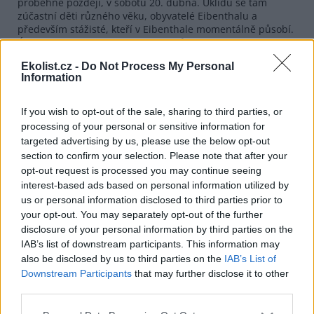
proběhne později, v sobotu 20. dubna. Úklidu se tam
zúčastní děti různého věku, obyvatelé Eibenthalu a
především stážisté, kteří v Eibenthale momentálně působí.
Úklidová akce je jedním z programů chystaných v tzv.
Zeleném týdnu, kdy si děti ve škole připomínají, jak
Ekolist.cz -
Do Not Process My Personal
důležitá naše planeta je a co vše pro ni můžeme udělat.
Information
„Stáže v zahraničí nebývají jen o zábavě, ale i o činnostech,
které mohou zlepšit místo působení k lepšímu. Jelikož si při
každodenních procházkách přírodou všímáme velkého
If you wish to opt-out of the sale, sharing to third parties, or
množství jak drobného odpadu, tak i rozsáhlých černých
processing of your personal or sensitive information for
skládek, rozhodli jsme se spojit síly a uklidit co nejvíce
targeted advertising by us, please use the below opt-out
takového odpadu,“ sdělila organizátorka
úklidu
Alena
section to confirm your selection. Please note that after your
Hubáčková.
opt-out request is processed you may continue seeing
interest-based ads based on personal information utilized by
reklama
us or personal information disclosed to third parties prior to
your opt-out. You may separately opt-out of the further
disclosure of your personal information by third parties on the
IAB’s list of downstream participants. This information may
also be disclosed by us to third parties on the
IAB’s List of
Downstream Participants
that may further disclose it to other
third parties.