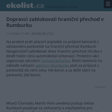
☰
/
zpravodajství
/
zprávy
Dopravci zablokovali hraniční přechod v
Rumburku
11.6.2002 11:08 | RUMBURK (
ČIA
)
Na protest proti placení poplatků za průjezd kamionů z
odstavného parkoviště na hraniční přechod Rumburk -
Neugersdorf zablokovali dnes hraniční přechod zhruba v
devět hodin ráno automobiloví přepravci. Protestní akci
organizuje sdružení
Česmad Bohemia
. Řidiči kamionů na
základě nařízení
radnice v Rumburku
platí za průjezd z
parkoviště do celní zóny 100 korun a za delší stání na
parkovišti 200 korun.
reklama
Mluvčí Česmadu Martin Felix uvedený postup města
Rumburk považuje za nehorázný a nepřijatelný pro