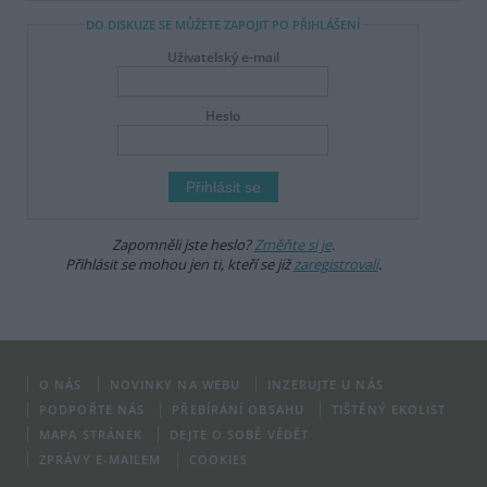
DO DISKUZE SE MŮŽETE ZAPOJIT PO PŘIHLÁŠENÍ
Uživatelský e-mail
Heslo
Zapomněli jste heslo?
Změňte si je
.
Přihlásit se mohou jen ti, kteří se již
zaregistrovali
.
O NÁS
NOVINKY NA WEBU
INZERUJTE U NÁS
PODPOŘTE NÁS
PŘEBÍRÁNÍ OBSAHU
TIŠTĚNÝ EKOLIST
MAPA STRÁNEK
DEJTE O SOBĚ VĚDĚT
ZPRÁVY E-MAILEM
COOKIES