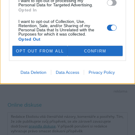
I want to opt-out of processing my
Personal Data for Targeted Advertising.
Opted In
I want to opt-out of Collection, Use,
Retention, Sale, and/or Sharing of my
Personal Data that Is Unrelated with the
Purposes for which it was collected.
Opted Out
OPT OUT FROM ALL
CONFIRM
Data Deletion
Data Access
Privacy Policy
tisknout
poslat
reklama
Online diskuse
Redakce Ekolistu vítá čtenářské názory, komentáře a postřehy. Tím,
že zde publikujete svůj příspěvek, se ale zároveň zavazujete
dodržovat
pravidla diskuse
. V případě porušení si redakce
vyhrazuje právo smazat diskusní příspěvěk