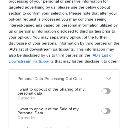
ke stanovení celního prostoru, což vyžaduje zákon. Přesto
processing of your personal or sensitive information for
Celní úřad v Jiříkově zhruba před rokem ve správním řízení
targeted advertising by us, please use the below opt-out
celní prostor stanovil s platností od 1. července 2002.
section to confirm your selection. Please note that after your
Město Rumburk o tom bylo informováno až 31. května
opt-out request is processed you may continue seeing
2002. Rumburští radní a zastupitelé proto považují
interest-based ads based on personal information utilized by
uvedené rozhodnutí celního orgánu za neplatné. Starosta
us or personal information disclosed to third parties prior to
města odmítá spekulace a obvinění o vybírání jakéhosi
your opt-out. You may separately opt-out of the further
mýtného a tvrzení přepravců, že město získává vybíráním
disclosure of your personal information by third parties on the
poplatků do své pokladny stamiliony. "Provozování
odstavného parkoviště v Rumburku-Horním Jindřichově je
IAB’s list of downstream participants. This information may
pro město z dlouhodobého hlediska ztrátovou záležitostí,"
also be disclosed by us to third parties on the
IAB’s List of
tvrdí Sykáček.
Downstream Participants
that may further disclose it to other
third parties.
reklama
Personal Data Processing Opt Outs
I want to opt-out of the Sharing of my
personal data.
Opted In
I want to opt-out of the Sale of my
Personal Data.
Opted In