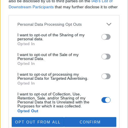
also be disclosed by us to third parties on the
IAB’s List of
Downstream Participants
that may further disclose it to other
third parties.
Personal Data Processing Opt Outs
I want to opt-out of the Sharing of my
personal data.
Opted In
I want to opt-out of the Sale of my
Personal Data.
Opted In
I want to opt-out of processing my
Personal Data for Targeted Advertising.
Opted In
tisknout
poslat
I want to opt-out of Collection, Use,
Retention, Sale, and/or Sharing of my
Personal Data that Is Unrelated with the
reklama
Purposes for which it was collected.
Opted Out
Online diskuse
OPT OUT FROM ALL
CONFIRM