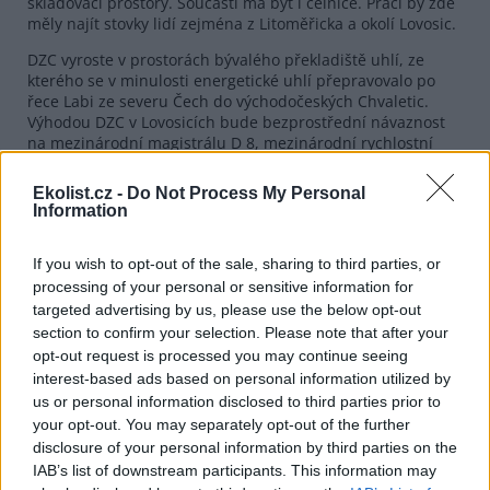
skladovací prostory. Součástí má být i celnice. Práci by zde
měly najít stovky lidí zejména z Litoměřicka a okolí Lovosic.
DZC vyroste v prostorách bývalého překladiště uhlí, ze
kterého se v minulosti energetické uhlí přepravovalo po
řece Labi ze severu Čech do východočeských Chvaletic.
Výhodou DZC v Lovosicích bude bezprostřední návaznost
na mezinárodní magistrálu D 8, mezinárodní rychlostní
železniční koridor Berlín - Praha - Vídeň. Nabízí se i širší
využití labské vodní dopravní cesty po dostavbě vodních
Ekolist.cz -
Do Not Process My Personal
děl u Malého Března a Prostředního Žlebu.
Information
Vytvoření akciové společnosti DZC iniciovalo v polovině 90.
let město Lovosice. Do finanční spoluúčasti města Lovosice
If you wish to opt-out of the sale, sharing to third parties, or
na výstavbě DZC mají být zahrnuty dosud vložené
processing of your personal or sensitive information for
prostředky.
targeted advertising by us, please use the below opt-out
section to confirm your selection. Please note that after your
opt-out request is processed you may continue seeing
reklama
interest-based ads based on personal information utilized by
us or personal information disclosed to third parties prior to
your opt-out. You may separately opt-out of the further
disclosure of your personal information by third parties on the
IAB’s list of downstream participants. This information may