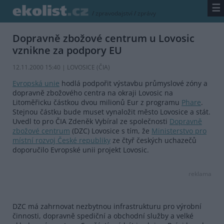
☰
/
zpravodajství
/
zprávy
Dopravně zbožové centrum u Lovosic
vznikne za podpory EU
12.11.2000 15:40 | LOVOSICE (
ČIA
)
Evropská unie
hodlá podpořit výstavbu průmyslové zóny a
dopravně zbožového centra na okraji Lovosic na
Litoměřicku částkou dvou milionů Eur z programu
Phare
.
Stejnou částku bude muset vynaložit město Lovosice a stát.
Uvedl to pro ČIA Zdeněk Vybíral ze společnosti
Dopravně
zbožové centrum
(DZC) Lovosice s tím, že
Ministerstvo pro
místní rozvoj České republiky
ze čtyř českých uchazečů
doporučilo Evropské unii projekt Lovosic.
reklama
DZC má zahrnovat nezbytnou infrastrukturu pro výrobní
činnosti, dopravně spediční a obchodní služby a velké