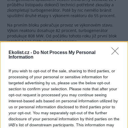
průběhu listopadu dokončí technici potřebné zkoušky a
zkompletují turbogenerátor. Poté by nic nemělo bránit
spuštění druhé etapy s výkonem reaktoru do 55 procent.
Na prvním bloku pokračuje provoz ve výkonovém stavu.
Výkon reaktoru dosahuje 82 procent, turbogenerátor
produkuje 808 MW. Od počátku tohoto roku již první blok
vyrobil 4,523 GWh elektrické energie.
JE Temelín bude po kompletním spuštění s instalovaným
Ekolist.cz -
Do Not Process My Personal
elektrickým výkonem 1962 MW největší elektrárnou v České
Information
republice. Po uvedení do provozu bude vyrábět elektrickou
energii ve dvou výrobních blocích s tlakovodními reaktory
If you wish to opt-out of the sale, sharing to third parties, or
typu VVER 1000. Elektrárna je majetkem elektroenergetické
processing of your personal or sensitive information for
společnosti
ČEZ
, v níž drží přes 67 procent akcií
Fond
targeted advertising by us, please use the below opt-out
národního majetku
.
section to confirm your selection. Please note that after your
opt-out request is processed you may continue seeing
reklama
interest-based ads based on personal information utilized by
us or personal information disclosed to third parties prior to
your opt-out. You may separately opt-out of the further
disclosure of your personal information by third parties on the
IAB’s list of downstream participants. This information may