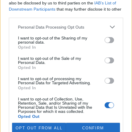
also be disclosed by us to third parties on the
IAB’s List of
Downstream Participants
that may further disclose it to other
third parties.
Personal Data Processing Opt Outs
I want to opt-out of the Sharing of my
personal data.
Opted In
I want to opt-out of the Sale of my
Personal Data.
Opted In
I want to opt-out of processing my
Personal Data for Targeted Advertising.
Opted In
I want to opt-out of Collection, Use,
tisknout
poslat
Retention, Sale, and/or Sharing of my
Personal Data that Is Unrelated with the
Purposes for which it was collected.
reklama
Opted Out
Online diskuse
OPT OUT FROM ALL
CONFIRM