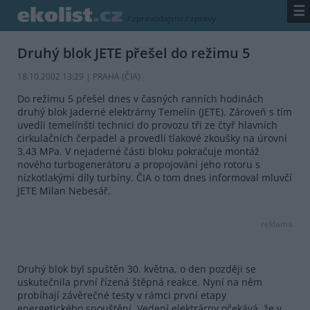
☰
/
zpravodajství
/
zprávy
Druhý blok JETE přešel do režimu 5
18.10.2002 13:29 | PRAHA (
ČIA
)
Do režimu 5 přešel dnes v časných ranních hodinách
druhý blok Jaderné elektrárny Temelín (JETE). Zároveň s tím
uvedli temelínští technici do provozu tři ze čtyř hlavních
cirkulačních čerpadel a provedli tlakové zkoušky na úrovni
3,43 MPa. V nejaderné části bloku pokračuje montáž
nového turbogenerátoru a propojování jeho rotoru s
nízkotlakými díly turbíny. ČIA o tom dnes informoval mluvčí
JETE Milan Nebesář.
reklama
Druhý blok byl spuštěn 30. května, o den později se
uskutečnila první řízená štěpná reakce. Nyní na něm
probíhají závěrečné testy v rámci první etapy
energetického spouštění. Vedení elektrárny očekává, že v