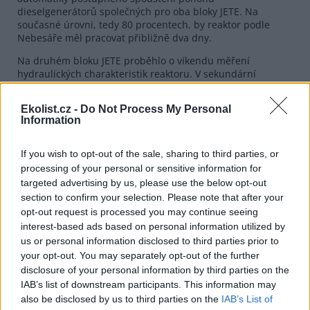
dieselgenerátorů společných pro oba bloky JETE. Na
současné úrovni, tedy 80 procentech, by reaktor podle
Nebesáře měl pracovat přibližně dva dny.
Na druhém bloku JETE proběhlo o víkendu měření
hydraulických charakteristik reaktoru. V sekundární
(nejaderné) části byl proveden blok zkoušek systému
mazacího oleje turbosoustrojí a zkoušky turbonapájecích
Ekolist.cz -
Do Not Process My Personal
čerpadel. Blok nyní pracuje v režimu 6 a pracovníci
Information
elektrárny provádějí krátkodobou revizi zařízení v primární
a sekundární části bloku. "Jejím cílem je příprava bloku k
realizaci posledních zkoušek, které předchází vlastnímu
If you wish to opt-out of the sale, sharing to third parties, or
spuštění reaktoru," dodal Nebesář.
processing of your personal or sensitive information for
targeted advertising by us, please use the below opt-out
section to confirm your selection. Please note that after your
reklama
opt-out request is processed you may continue seeing
interest-based ads based on personal information utilized by
us or personal information disclosed to third parties prior to
your opt-out. You may separately opt-out of the further
disclosure of your personal information by third parties on the
IAB’s list of downstream participants. This information may
also be disclosed by us to third parties on the
IAB’s List of