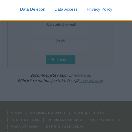
dodržovat
pravidla diskuse
. V případě porušení si redakce
vyhrazuje právo smazat diskusní příspěvěk
Data Deletion
Data Access
Privacy Policy
DO DISKUZE SE MŮŽETE ZAPOJIT PO PŘIHLÁŠENÍ
Uživatelský e-mail
Heslo
Zapomněli jste heslo?
Změňte si je
.
Přihlásit se mohou jen ti, kteří se již
zaregistrovali
.
O NÁS
NOVINKY NA WEBU
INZERUJTE U NÁS
PODPOŘTE NÁS
PŘEBÍRÁNÍ OBSAHU
TIŠTĚNÝ EKOLIST
MAPA STRÁNEK
DEJTE O SOBĚ VĚDĚT