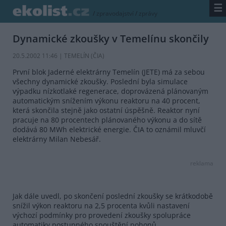
☰
/
zpravodajství
/
zprávy
Dynamické zkoušky v Temelínu skončily
20.5.2002 11:46 | TEMELÍN (
ČIA
)
První blok Jaderné elektrárny Temelín (JETE) má za sebou
všechny dynamické zkoušky. Poslední byla simulace
výpadku nízkotlaké regenerace, doprovázená plánovaným
automatickým snížením výkonu reaktoru na 40 procent,
která skončila stejně jako ostatní úspěšně. Reaktor nyní
pracuje na 80 procentech plánovaného výkonu a do sítě
dodává 80 MWh elektrické energie. ČIA to oznámil mluvčí
elektrárny Milan Nebesář.
reklama
Jak dále uvedl, po skončení poslední zkoušky se krátkodobě
snížil výkon reaktoru na 2,5 procenta kvůli nastavení
výchozí podmínky pro provedení zkoušky spolupráce
automatiky postupného spouštění pohonů