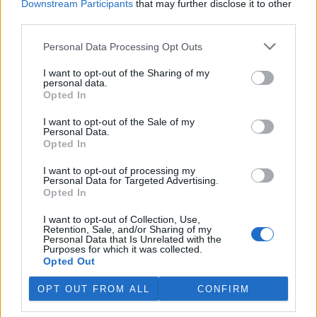
Downstream Participants
that may further disclose it to other
third parties.
Personal Data Processing Opt Outs
I want to opt-out of the Sharing of my
personal data.
Opted In
I want to opt-out of the Sale of my
Personal Data.
Opted In
I want to opt-out of processing my
Personal Data for Targeted Advertising.
Opted In
tisknout
poslat
I want to opt-out of Collection, Use,
Retention, Sale, and/or Sharing of my
reklama
Personal Data that Is Unrelated with the
Purposes for which it was collected.
Opted Out
Online diskuse
OPT OUT FROM ALL
CONFIRM
Redakce Ekolistu vítá čtenářské názory, komentáře a postřehy. Tím,
že zde publikujete svůj příspěvek, se ale zároveň zavazujete