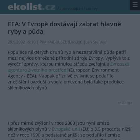
☰
/
zpravodajství
/
zprávy
EEA: V Evropě dostávají zabrat hlavně
ryby a půda
29.5.2002 19:10 | PRAHA/BRUSEL (EkoList) | Jan Stejskal
Populace některých druhů ryb a nezastavěná půda patří
mezi nejvíce ohrožené přírodní zdroje Evropy. Vyplývá to z
výroční zprávy, kterou minulou středu zveřejnila
Evropská
agentura životního prostředí
(European Environment
Agency - EEA). Naopak příznivě ovlivnit se podařilo
znečištění ovzduší a vod a omezena byla také produkce
skleníkových plynů.
reklama
I přes mírné zvýšení v roce 2000 jsou nyní emise
skleníkových plynů v
Evropské unii
(EU) o 3,5 procenta nižší
než v roce 1990 a podstatně snížit se podařilo i emise