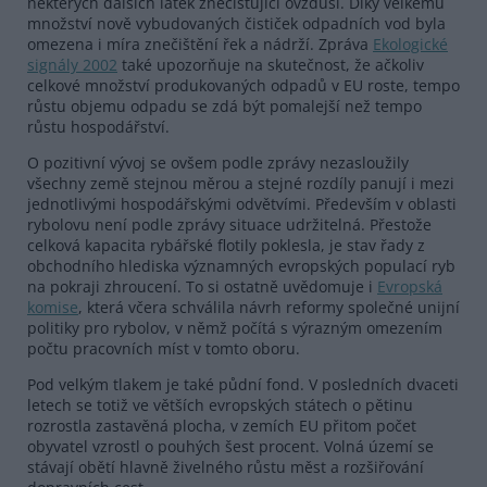
některých dalších látek znečišťující ovzduší. Díky velkému
množství nově vybudovaných čističek odpadních vod byla
omezena i míra znečištění řek a nádrží. Zpráva
Ekologické
signály 2002
také upozorňuje na skutečnost, že ačkoliv
celkové množství produkovaných odpadů v EU roste, tempo
růstu objemu odpadu se zdá být pomalejší než tempo
růstu hospodářství.
O pozitivní vývoj se ovšem podle zprávy nezasloužily
všechny země stejnou měrou a stejné rozdíly panují i mezi
jednotlivými hospodářskými odvětvími. Především v oblasti
rybolovu není podle zprávy situace udržitelná. Přestože
celková kapacita rybářské flotily poklesla, je stav řady z
obchodního hlediska významných evropských populací ryb
na pokraji zhroucení. To si ostatně uvědomuje i
Evropská
komise
, která včera schválila návrh reformy společné unijní
politiky pro rybolov, v němž počítá s výrazným omezením
počtu pracovních míst v tomto oboru.
Pod velkým tlakem je také půdní fond. V posledních dvaceti
letech se totiž ve větších evropských státech o pětinu
rozrostla zastavěná plocha, v zemích EU přitom počet
obyvatel vzrostl o pouhých šest procent. Volná území se
stávají obětí hlavně živelného růstu měst a rozšiřování