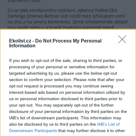
dopravních cest.
Co se týká zeměpisného rozlišení, výkonný ředitel EEA
Domingo Jimenez-Beltran vidí rozdíl mezi přístupem zemí
na jihu a na severu kontinentu. Země středomořské oblasti
jsou podle něho v ochraně životního prostředí méně
důsledné. Státy jako Španělsko, Itálie a Portugalsko svou
spotřebu energie zvyšovaly rychleji než svou ekonomickou
Ekolist.cz -
Do Not Process My Personal
výkonnost, což vedlo k velkému nárůstu emisí jimi
Information
vypouštěných skleníkových plynů. "Jižní Evropa tvrdošíjně
setrvává u nezdravého způsobu života," říká Jimenez-
If you wish to opt-out of the sale, sharing to third parties, or
Beltran.
processing of your personal or sensitive information for
targeted advertising by us, please use the below opt-out
reklama
section to confirm your selection. Please note that after your
opt-out request is processed you may continue seeing
Od prvních Evropských signálů, které EEA vydala před
dvěma lety, nedošlo ve stavu životního prostředí k žádným
interest-based ads based on personal information utilized by
významnějším změnám. Jimenez-Beltran tvrdí, že význam
us or personal information disclosed to third parties prior to
zpráv spočívá spíše v rozeznávání aktuálních trendů a ve
your opt-out. You may separately opt-out of the further
včasném varování před potenciálními hrozbami, než v
disclosure of your personal information by third parties on the
monitorování nějakých závratných změn. Jaké signály tedy
IAB’s list of downstream participants. This information may
vyvozuje z letošní zprávy?
also be disclosed by us to third parties on the
IAB’s List of
Downstream Participants
that may further disclose it to other
Ty hlavní se týkají nakládání s energiemi. Ačkoliv je