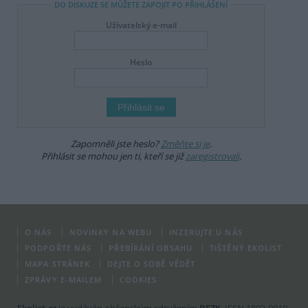
DO DISKUZE SE MŮŽETE ZAPOJIT PO PŘIHLÁŠENÍ
Uživatelský e-mail
Heslo
Zapomněli jste heslo?
Změňte si je
.
Přihlásit se mohou jen ti, kteří se již
zaregistrovali
.
O NÁS
NOVINKY NA WEBU
INZERUJTE U NÁS
PODPOŘTE NÁS
PŘEBÍRÁNÍ OBSAHU
TIŠTĚNÝ EKOLIST
MAPA STRÁNEK
DEJTE O SOBĚ VĚDĚT
ZPRÁVY E-MAILEM
COOKIES
Ekolist.cz
je vydáván občanským sdružením
BEZK
. ISSN 1802-9019.