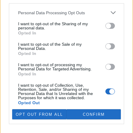
využívání energie v EU nyní účinnější než dříve, její
third parties.
spotřeba se rozhodně nesnižuje. Celkový nárůst spotřeby
zejména elektřiny naopak brání úspěšnějšímu prosazování
Personal Data Processing Opt Outs
energií z obnovitelných zdrojů. Dosud je také často
přehlížen podíl domácností na vzniku nežádoucích vlivů na
I want to opt-out of the Sharing of my
personal data.
životní prostředí. Dochází sice ve větší míře k rozšiřování
Opted In
informací o životním prostředí, například o úsporách
energie, a k označování ekologicky šetrných výrobků,
I want to opt-out of the Sale of my
dopad takových aktivit však stále zůstává zanedbatelný.
Personal Data.
Opted In
reklama
I want to opt-out of processing my
Personal Data for Targeted Advertising.
Opted In
I want to opt-out of Collection, Use,
Retention, Sale, and/or Sharing of my
Personal Data that Is Unrelated with the
Purposes for which it was collected.
Opted Out
OPT OUT FROM ALL
CONFIRM