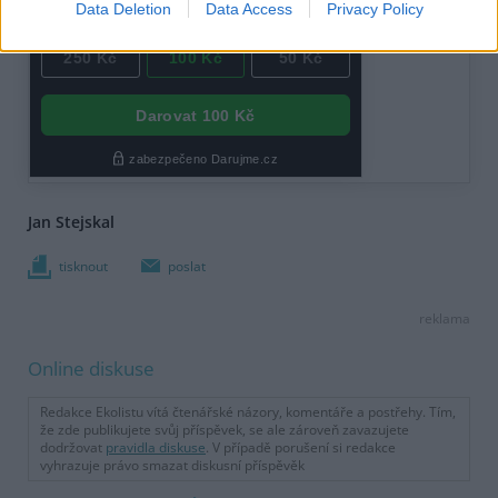
Data Deletion
Data Access
Privacy Policy
Jan Stejskal
tisknout
poslat
reklama
Online diskuse
Redakce Ekolistu vítá čtenářské názory, komentáře a postřehy. Tím,
že zde publikujete svůj příspěvek, se ale zároveň zavazujete
dodržovat
pravidla diskuse
. V případě porušení si redakce
vyhrazuje právo smazat diskusní příspěvěk