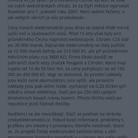
na svých webstránkách chlubí, že za čtyři měsíce vyprodali
Roadster pro 1. pololetí roku 2007. Není ovšem řečeno, v
jak velkých sériích je vůz produkován.
Ceny nových elektromobilů jsou dnes ve stejné třídě mírně
vyšší než u spalovacích vozů. Před 15 lety však byly pro
průměrného Čecha naprosto nedostupné. Citroën C25 stál
asi 20 000 marek, švýcarské elektromobily se daly pořídit
za 12 000 marek (tehdy asi 210 000 Kč, ale při průměrném
měsíčním platu cca 3800 Kč). Firma Ekolo dováží ze
zahraničí starší vozy značek Peugeot a Citroën, které mají
najeto od 10 do 50 tisíc km, za ceny pohybující se od 150
000 do 450 000 Kč. Vegr se domnívá, že prvotní náklady
jsou kvůli ceně akumulátoru sice vyšší, ale provozní
náklady jsou pak velmi nízké, vycházejí na 0,20 Kč/km (při
odběru silové elektřiny). Stačí jen po 250 000 ujetých
kilometrech koupit novou baterii. Přesto těchto vozů po
republice jezdí řádově desítky.
Nadšenci se ale nevzdávají. Stačí se podívat na stránky
ceskyelektromobil.cz. Pokud kusé informace, problémy s
grafikou ani mezery v pravopisu čtenáře neodradí, dozví
se, že projekt Český elektromobil zaštítilo letos v září
ministerstvo životního prostředí a v červnu mu vyšla vstříc