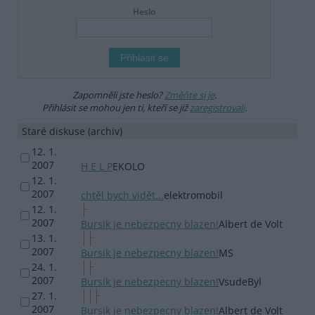
Heslo
Zapomněli jste heslo?
Změňte si je
.
Přihlásit se mohou jen ti, kteří se již
zaregistrovali
.
Staré diskuse (archiv)
12. 1.
2007
H E L P
EKOLO
12. 1.
2007
chtěl bych vidět...
elektromobil
12. 1.
2007
Bursik je nebezpecny blazen!
Albert de Volt
13. 1.
2007
Bursik je nebezpecny blazen!
MS
24. 1.
2007
Bursik je nebezpecny blazen!
VsudeByl
27. 1.
2007
Bursik je nebezpecny blazen!
Albert de Volt