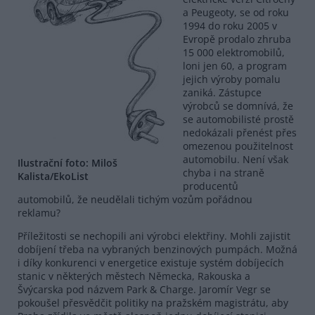
a Peugeoty, se od roku
1994 do roku 2005 v
Evropě prodalo zhruba
15 000 elektromobilů,
loni jen 60, a program
jejich výroby pomalu
zaniká. Zástupce
výrobců se domnívá, že
se automobilisté prostě
nedokázali přenést přes
omezenou použitelnost
automobilu. Není však
Ilustrační foto: Miloš
chyba i na straně
Kalista/EkoList
producentů
automobilů, že neudělali tichým vozům pořádnou
reklamu?
Příležitosti se nechopili ani výrobci elektřiny. Mohli zajistit
dobíjení třeba na vybraných benzinových pumpách. Možná
i díky konkurenci v energetice existuje systém dobíjecích
stanic v některých městech Německa, Rakouska a
Švýcarska pod názvem Park & Charge. Jaromír Vegr se
pokoušel přesvědčit politiky na pražském magistrátu, aby