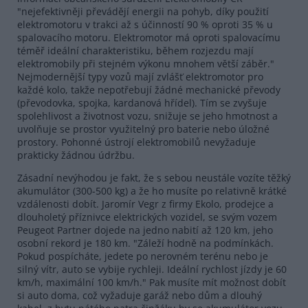
"nejefektivněji převádějí energii na pohyb, díky použití
elektromotoru v trakci až s účinností 90 % oproti 35 % u
spalovacího motoru. Elektromotor má oproti spalovacímu
téměř ideální charakteristiku, během rozjezdu mají
elektromobily při stejném výkonu mnohem větší záběr."
Nejmodernější typy vozů mají zvlášť elektromotor pro
každé kolo, takže nepotřebují žádné mechanické převody
(převodovka, spojka, kardanová hřídel). Tím se zvyšuje
spolehlivost a životnost vozu, snižuje se jeho hmotnost a
uvolňuje se prostor využitelný pro baterie nebo úložné
prostory. Pohonné ústrojí elektromobilů nevyžaduje
prakticky žádnou údržbu.
Zásadní nevýhodou je fakt, že s sebou neustále vozíte těžký
akumulátor (300-500 kg) a že ho musíte po relativně krátké
vzdálenosti dobít. Jaromír Vegr z firmy Ekolo, prodejce a
dlouholetý příznivce elektrických vozidel, se svým vozem
Peugeot Partner dojede na jedno nabití až 120 km, jeho
osobní rekord je 180 km. "Záleží hodně na podmínkách.
Pokud pospícháte, jedete po nerovném terénu nebo je
silný vítr, auto se vybije rychleji. Ideální rychlost jízdy je 60
km/h, maximální 100 km/h." Pak musíte mít možnost dobít
si auto doma, což vyžaduje garáž nebo dům a dlouhý