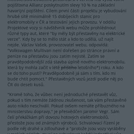
pojišťovna Allianz poskytnutím slevy 10 % na základní
havarijní pojištění. Cílem první části projektu je vybudování
hrubé sítě minimálně 15 dobíjecích stanic pro
elektromobily v ČR a testování jejich provozu. V oddílu
Projektové vozy si návštěvník webu může prohlédnout
různé typy aut, které "by měly být přestavěny na elektrické
verze". Kdy by se to mělo stát a kdo to udělá, už najít
nejde. Václav Vašek, provozovatel webu, odpovídá:
"Volkswagen Multivan není dořešen po stránce právní a
peníze na přestavbu jsou zatím nejisté. Zatím se
pravděpodobnější zdá stavba úplně nového elektromobilu,
která by mohla začít v létě
příštího
letošního*) roku. A kdo
se do toho pustí? Pravděpodobně já sám s tím, kdo mi
bude chtít pomoct." Přestavěných vozů jezdí podle něj po
ČR do deseti kusů.
"Kromě toho, že vůbec není jednoduché přestavět vůz,
pokud s tím nemáte žádnou zkušenost, tak vám přestavěné
auto nikdo neschválí. Pokud ovšem nemáte příbuzného na
ministerstvu dopravy," je přesvědčen Jaromír Vegr. Sám
čelí překážkám při dovozu hotových elektromobilů,
přestože jsou od známých výrobců. Schvalovací řízení je
podle něj drahé a zdlouhavé a "protože jsou vozy vyráběny