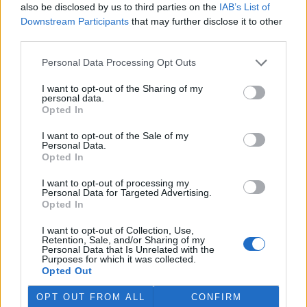
also be disclosed by us to third parties on the
IAB’s List of
kilometr." Jak tedy dosáhnout, aby elektřina v akumulátoru
Downstream Participants
that may further disclose it to other
byla skoro bez emisí během celého cyklu? Jedině tak, že si k
third parties.
elektromobilu pořídíte ještě fotovoltaickou, větrnou nebo
vodní elektrárnu.
Personal Data Processing Opt Outs
*) Změna 14. ledna, 16:00:
Jak uvedl v diskusi pod článkem
diskutující Vašek, tato informace byla redaktorce EkoListu
I want to opt-out of the Sharing of my
personal data.
poskytnuta v prosinci 2006 a jedná se skutečně o léto 2007,
Opted In
tedy letošního roku. Citovanému Václavu Vaškovi i
čtenářům se za chybu omlouváme.
I want to opt-out of the Sale of my
Personal Data.
Další informace:
Opted In
www.teslamotors.com
http://elektromobily.wz.cz
I want to opt-out of processing my
www.twikeklub.ch/LEMnet/index.htm
(seznam dobíjecích
Personal Data for Targeted Advertising.
stanic)
Opted In
Článek je převzat z
tištěného EkoListu
01/2007.
I want to opt-out of Collection, Use,
Retention, Sale, and/or Sharing of my
Personal Data that Is Unrelated with the
reklama
Purposes for which it was collected.
Opted Out
OPT OUT FROM ALL
CONFIRM