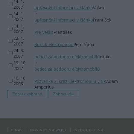
14. 1.
2007
upřesnění informací v článku
Vašek
14. 1.
2007
upřesnění informací v článku
František
14. 1.
2007
Pre Vaška
František
22. 1.
2007
Bursík-elektromobil
Petr Tůma
24. 3.
2007
petice za podporu elektromobilů
ekolo
19. 10.
2007
petice za podporu elektromobilů
10. 10.
Pozvanka 2. sraz Elektromobilu v CR
Adam
2008
Amperius
O NÁS
NOVINKY NA WEBU
INZERUJTE U NÁS