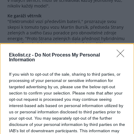
v malých sériích, musí se schvalovat každý jednotlivý vůz,
nikoliv každý model".
Ke garáži větrník
"Elektromobil vozí především baterii," prozrazuje svou
skepsi k tomuto typu vozu Martin Bursík, předseda Strany
zelených a svého času poradce pro obnovitelné zdroje
energie. "Proto Strana zelených dala přednost hybridnímu
vozu. Vůz má elektromotor, proto je efektivnější, a
nespaluje benzin, ale směs odpadních rostlinných a
Ekolist.cz -
Do Not Process My Personal
živočišných tuků, takže dojede kamkoli a nezatěžuje
Information
prostředí." Jestliže se někdo stará o pravidelný přísun
olejové směsi, pak je hybridní automobil operativnější.
If you wish to opt-out of the sale, sharing to third parties, or
Příznivci "benzíňáků" na svou obranu namítají, že
processing of your personal or sensitive information for
elektromobil stejně není čistý zdroj, jestliže elektřina v jeho
targeted advertising by us, please use the below opt-out
baterii pochází z uhlí. To zatěžuje prostředí exhalacemi a
section to confirm your selection. Please note that after your
skleníkovými plyny, ale i ničením krajiny kvůli těžbě uhlí a
přírodního vápence, nutného pro odsíření zplodin.
opt-out request is processed you may continue seeing
Sdružení Elektromobily ČR tvrdí, že "i se započítáním
interest-based ads based on personal information utilized by
výroby elektrické energie ze ‚špinavějších' zdrojů jako
us or personal information disclosed to third parties prior to
hnědé uhlí je jejich bilance vlivu na životní prostředí
your opt-out. You may separately opt-out of the further
příznivější. Pokud elektřina pochází z jádra nebo
disclosure of your personal information by third parties on the
decentralizovaných obnovitelných zdrojů, vypustí se až o
IAB’s list of downstream participants. This information may
97 % míň emisí v porovnání se ‚spalovačem' na ujetý