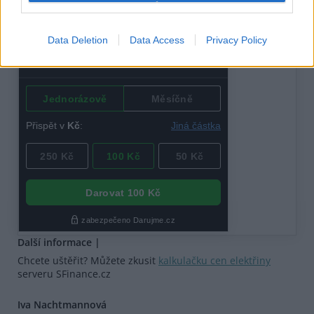
Data Deletion
Data Access
Privacy Policy
Další informace |
Chcete uštěřit? Můžete zkusit
kalkulačku cen elektřiny
serveru SFinance.cz
Iva Nachtmannová