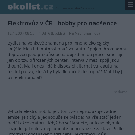
☰
/
zpravodajství
/
zprávy
Elektrovůz v ČR - hobby pro nadšence
12.1.2007 08:55 | PRAHA (EkoList) | Iva Nachtmannová
Bydlet na venkově znamená pro mnoho ekologicky
smýšlejících lidí nutnost používat auto. Spojení hromadnou
dopravou jsou přizpůsobena dojíždění do práce, směřují
jen do tzv. přirozených center, intervaly mezi spoji jsou
dlouhé. Mají dnes lidé k dispozici alternativu k autu na
fosilní paliva, která by byla finančně dostupná? Mohl by jí
být elektromobil?
reklama
Výhoda elektromobilu je v tom, že neprodukuje žádné
emise. Je tichý a jednoduše se ovládá: na vše stačí jeden
pedál akcelerátoru. Když ho sešlápnete, auto se plynule
rozjede, jakmile z něj sundáte nohu, vůz se zastaví. Podle
informací občanského sdružení Elektromobily ČR