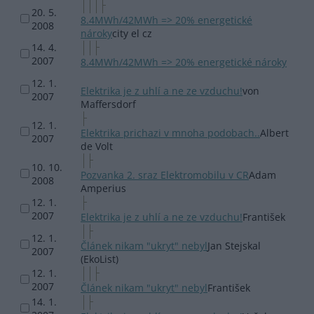
20. 5.
8.4MWh/42MWh => 20% energetické
2008
nároky
city el cz
14. 4.
2007
8.4MWh/42MWh => 20% energetické nároky
12. 1.
Elektrika je z uhlí a ne ze vzduchu!
von
2007
Maffersdorf
12. 1.
Elektrika prichazi v mnoha podobach..
Albert
2007
de Volt
10. 10.
Pozvanka 2. sraz Elektromobilu v CR
Adam
2008
Amperius
12. 1.
2007
Elektrika je z uhlí a ne ze vzduchu!
František
12. 1.
Článek nikam "ukryt" nebyl
Jan Stejskal
2007
(EkoList)
12. 1.
2007
Článek nikam "ukryt" nebyl
František
14. 1.