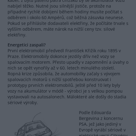
kabel, z bytu pátého patra činžáku by se akumulátor vozu
nabíjel těžko. Nutné jsou silnější jističe, protože na
případné rychlé dobíjení během hodiny musíte počítat s
odběrem i okolo 60 Ampérů, což běžná zásuvka neunese.
Pokud se přihlásíte dodavateli elektřiny, že počítáte trvale s
vyšším odběrem, máte nárok na nižší ceny tzv. silové
elektřiny.
Energetici zaspali?
První elektromobil předvedl František Křižík roku 1895 v
Praze. Elektromobily dokonce jezdily dřív než vozy se
spalovacím motorem. Přesto upadly v zapomnění a úvahy o
nich se opět vynořily až v 60. letech minulého století.
Ropná krize způsobila, že automobilky začaly s vývojem
spalovacích motorů s nižší spotřebou konstruovat i
prototypy prvních elektromobilů. Ještě před 10 lety byly
vozy na akumulátor v módě - výrobci je s velkou pompou
vystavovali na autosalonech. Málokteré ale došly do stadia
sériové výroby.
Podle Edouarda
Bergevina z koncernu
PSA, jež jako jediný v
Evropě vyrábí sériově v
elektrické verzi Citroëny