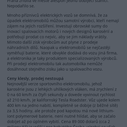
Praha zřídila ve městě alespoň jednu dobíjecí stanici.
Nepodařilo se.
Mnoho příznivců elektrických vozů se domnívá, že za
úpadek elektromobilů můžou samotní výrobci, kteří nemají
zájem na jejich rozšíření. Investují obrovské sumy do
inovací spalovacích motorů i nových designů karosérií a
potřebují prodat co nejvíc, aby se jim náklady vrátily.
Mimoto další zisk výrobcům aut plyne z prodeje
náhradních dílů. Naopak u elektromobilů se nejčastěji
vyměňují baterie, které obvykle dodává do vozu jiná firma,
a elektronika je taky produktem specializovaných výrobců.
Při prodeji elektromobilu tak automobilka nemůže
dosáhnout stejného zisku jako u spalovacího vozu.
Ceny klesly, prodej nestoupá
Nejnovější verze sportovního elektromobilu, jehož
karosérie jsou z lehkých uhlíkových vláken, má zrychlení z
0 na 60 km/h za čtyři sekundy a dovede vyvinout rychlost
až 210 km/h, je kalifornský Tesla Roadster. Vůz ujede kolem
400 km na jedno nabití, kompletně se dobije (z běžné sítě)
za 3,5 hodiny, ale protože pod kapotou má nové lithium-
iont polymerové baterie, není nutné hlídat, aby se začalo
dobíjet až po úplném vybití. Cena 89 000 dolarů (cca 2
miliony Kč) je vyšší i pro bohatého Čecha, výrobci se však