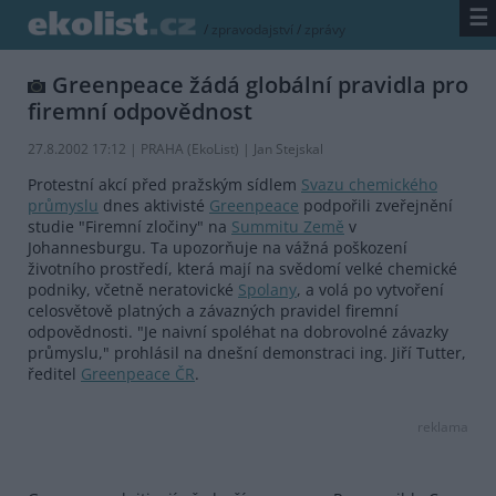
☰
/
zpravodajství
/
zprávy
Greenpeace žádá globální pravidla pro
firemní odpovědnost
27.8.2002 17:12 | PRAHA (EkoList) | Jan Stejskal
Protestní akcí před pražským sídlem
Svazu chemického
průmyslu
dnes aktivisté
Greenpeace
podpořili zveřejnění
studie "Firemní zločiny" na
Summitu Země
v
Johannesburgu. Ta upozorňuje na vážná poškození
životního prostředí, která mají na svědomí velké chemické
podniky, včetně neratovické
Spolany
, a volá po vytvoření
celosvětově platných a závazných pravidel firemní
odpovědnosti. "Je naivní spoléhat na dobrovolné závazky
průmyslu," prohlásil na dnešní demonstraci ing. Jiří Tutter,
ředitel
Greenpeace ČR
.
reklama