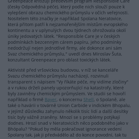
Greenpeace kritizují především program Responsible Care
(česky Odpovědná péče), který podle nich slouží pouze k
vylepšení obrazu chemického průmyslu v očích veřejnosti.
Nositelem této značky je například Spolana Neratovice,
která přitom patří k nejzamořenějším místům evropského
kontinentu a v uplynulých dvou týdnech ohrožovala okolí
úniky jedovatých látek. "Responsible Care je v českých
podmínkách bezcenným cárem papíru, jeho podmínky
nedodržují nejen jednotlivé firmy, ale dokonce ani sám
Svaz chemického průmyslu," uvedl dnes Miroslav Šuta,
konzultant Greenpeace pro oblast toxických látek.
Aktivisté před vršovickou budovou, v níž se kanceláře
Svazu chemického průmyslu nacházejí, rozvinuli
transparent s nápisem "Vy říkáte péče, my vidíme zločiny"
a v rukou drželi panely upozorňující na katastrofy, které
byly zaviněny chemickým průmyslem. Ve studii se hovoří
například o firmě
Bayer
, o koncernu
Shell
, o Spolaně, ale
také o havárii v továrně Union Carbide v indickém Bhopalu,
v jejímž důsledku zahynulo několik tisíc lidí a další desítky
tisíc byly vážně zraněny. Mnozí se s problémy potýkají
dodnes. Hrozí snad v Neratovicích něco podobného jako v
Bhópalu? "Pokud by měla pokračovat ignorance vedení
Spolany tak, jak ji předvádělo až do konce povodní, tak tu