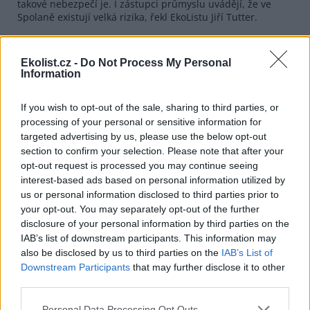
takové nebezpečí je. I zástupci průmyslu uvádějí, že ve
Spolaně existují velká rizika, řekl EkoListu Jiří Tutter.
Po asi půlhodině postávání se zástupci Greenpeace
pokusili vedení Svazu chemického průmyslu předat dopis,
Ekolist.cz -
Do Not Process My Personal
v němž ho vyzývají k ukončení programu Responsible Care.
Information
Nikdo se s nimi ovšem setkat nechtěl a až po dalších asi
dvaceti minutách dopis od aktivistů převzal ředitel
sekretariátu svazu ing. František Dvořák s tím, že ho vedení
If you wish to opt-out of the sale, sharing to third parties, or
předá a to se nad ním jistě zamyslí. Mezitím na místo
processing of your personal or sensitive information for
dorazila správcem budovy přivolaná hlídka městské
targeted advertising by us, please use the below opt-out
policie, která aktivisty s transparenty vykázala do
section to confirm your selection. Please note that after your
vzdálenosti přibližně 30 metrů od budovy.
opt-out request is processed you may continue seeing
interest-based ads based on personal information utilized by
us or personal information disclosed to third parties prior to
your opt-out. You may separately opt-out of the further
disclosure of your personal information by third parties on the
IAB’s list of downstream participants. This information may
also be disclosed by us to third parties on the
IAB’s List of
Downstream Participants
that may further disclose it to other
third parties.
Personal Data Processing Opt Outs