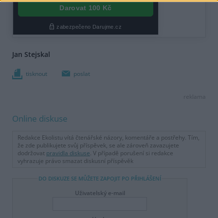
Jan Stejskal
tisknout
poslat
reklama
Online diskuse
Redakce Ekolistu vítá čtenářské názory, komentáře a postřehy. Tím,
že zde publikujete svůj příspěvek, se ale zároveň zavazujete
dodržovat
pravidla diskuse
. V případě porušení si redakce
vyhrazuje právo smazat diskusní příspěvěk
DO DISKUZE SE MŮŽETE ZAPOJIT PO PŘIHLÁŠENÍ
Uživatelský e-mail