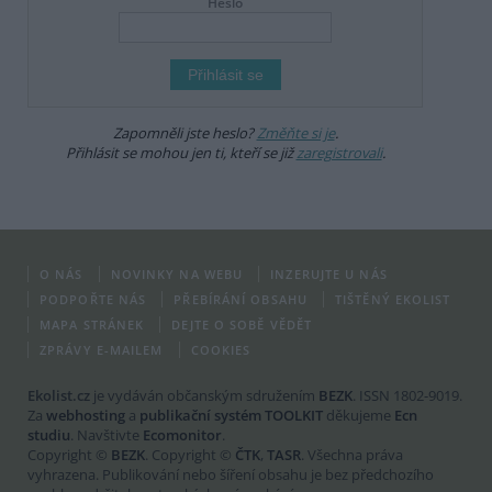
Heslo
Zapomněli jste heslo?
Změňte si je
.
Přihlásit se mohou jen ti, kteří se již
zaregistrovali
.
O NÁS
NOVINKY NA WEBU
INZERUJTE U NÁS
PODPOŘTE NÁS
PŘEBÍRÁNÍ OBSAHU
TIŠTĚNÝ EKOLIST
MAPA STRÁNEK
DEJTE O SOBĚ VĚDĚT
ZPRÁVY E-MAILEM
COOKIES
Ekolist.cz
je vydáván občanským sdružením
BEZK
. ISSN 1802-9019.
Za
webhosting
a
publikační systém TOOLKIT
děkujeme
Ecn
studiu
. Navštivte
Ecomonitor
.
Copyright ©
BEZK
. Copyright ©
ČTK
,
TASR
. Všechna práva
vyhrazena. Publikování nebo šíření obsahu je bez předchozího