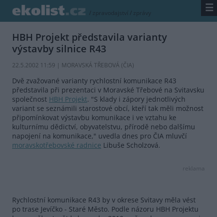
☰
/
zpravodajství
/
zprávy
HBH Projekt představila varianty
výstavby silnice R43
22.5.2002 11:59 | MORAVSKÁ TŘEBOVÁ (
ČIA
)
Dvě zvažované varianty rychlostní komunikace R43
představila při prezentaci v Moravské Třebové na Svitavsku
společnost
HBH Projekt
. "S klady i zápory jednotlivých
variant se seznámili starostové obcí, kteří tak měli možnost
připomínkovat výstavbu komunikace i ve vztahu ke
kulturnímu dědictví, obyvatelstvu, přírodě nebo dalšímu
napojení na komunikace," uvedla dnes pro ČIA mluvčí
moravskotřebovské radnice
Libuše Scholzová.
reklama
Rychlostní komunikace R43 by v okrese Svitavy měla vést
po trase Jevíčko - Staré Město. Podle názoru HBH Projektu