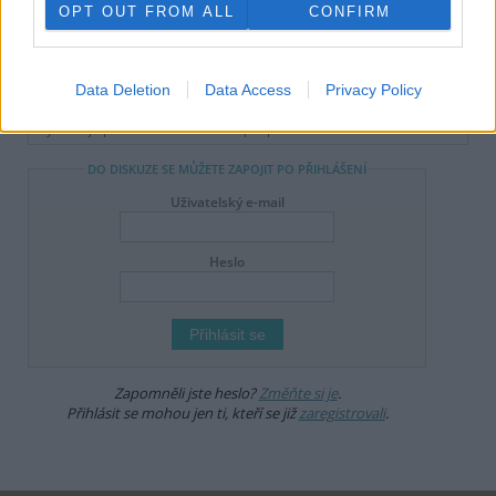
OPT OUT FROM ALL
CONFIRM
Online diskuse
Redakce Ekolistu vítá čtenářské názory, komentáře a postřehy. Tím,
Data Deletion
Data Access
Privacy Policy
že zde publikujete svůj příspěvek, se ale zároveň zavazujete
dodržovat
pravidla diskuse
. V případě porušení si redakce
vyhrazuje právo smazat diskusní příspěvěk
DO DISKUZE SE MŮŽETE ZAPOJIT PO PŘIHLÁŠENÍ
Uživatelský e-mail
Heslo
Zapomněli jste heslo?
Změňte si je
.
Přihlásit se mohou jen ti, kteří se již
zaregistrovali
.