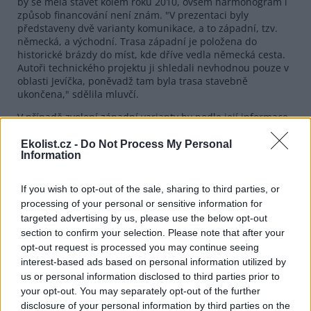
by se měla stavět kolem roku 2010, ovšem harmonogram i
způsob financování není znám. "V prezentaci byly
představeny dvě varianty komunikace, a to západní, tzv.
německá, a východní. Trasa západní je položena do
historické brázdy do míst, kde dříve vedla německá cesta.
Autoři technického projektu ji shledali nevhodnou pouze v
oblasti Jevíčka, poněvadž tam byla trasa stavebně
ukončena," sdělila mluvčí.
V případě zvolení západní varianty by podle její informace
musela být trasa upravena tak, aby byly co nejvíce
eliminovány střety se zástavbou. "V městečku Trnávka by
Ekolist.cz -
Do Not Process My Personal
Information
musela projít prolukou zástavby, v Rozstání by procházela
přímo obcí. Z hlediska napojenosti by přicházely v úvahu
tři křižovatky v Jevíčku, Trnávce a Starém Městě. Druhou
If you wish to opt-out of the sale, sharing to third parties, or
možností je trasa východní. V tom případě by v obci
processing of your personal or sensitive information for
Mezihoří došlo ke křížení tratí a u Dětřichova by byl nutný
targeted advertising by us, please use the below opt-out
obchvat. Křižovatky by se měly nacházet v Mezihoří a
section to confirm your selection. Please note that after your
Borušově," upřesnila Scholzová.
opt-out request is processed you may continue seeing
interest-based ads based on personal information utilized by
reklama
us or personal information disclosed to third parties prior to
your opt-out. You may separately opt-out of the further
disclosure of your personal information by third parties on the