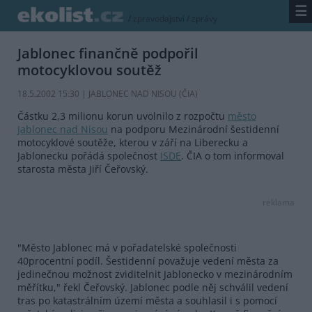
☰
/
zpravodajství
/
zprávy
Jablonec finančně podpořil
motocyklovou soutěž
18.5.2002 15:30 | JABLONEC NAD NISOU (
ČIA
)
Částku 2,3 milionu korun uvolnilo z rozpočtu
město
Jablonec nad Nisou
na podporu Mezinárodní šestidenní
motocyklové soutěže, kterou v září na Liberecku a
Jablonecku pořádá společnost
ISDE
. ČIA o tom informoval
starosta města Jiří Čeřovský.
reklama
"Město Jablonec má v pořadatelské společnosti
40procentní podíl. Šestidenní považuje vedení města za
jedinečnou možnost zviditelnit Jablonecko v mezinárodním
měřítku," řekl Čeřovský. Jablonec podle něj schválil vedení
tras po katastrálním území města a souhlasil i s pomocí