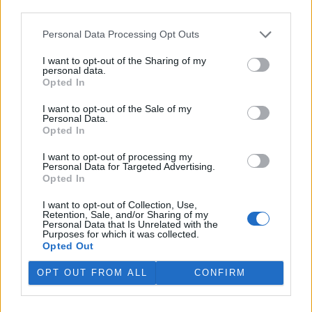
third parties.
Personal Data Processing Opt Outs
I want to opt-out of the Sharing of my
personal data.
Opted In
I want to opt-out of the Sale of my
Personal Data.
Opted In
I want to opt-out of processing my
Personal Data for Targeted Advertising.
tisknout
poslat
Opted In
I want to opt-out of Collection, Use,
reklama
Retention, Sale, and/or Sharing of my
Personal Data that Is Unrelated with the
Purposes for which it was collected.
Online diskuse
Opted Out
Redakce Ekolistu vítá čtenářské názory, komentáře a postřehy. Tím,
OPT OUT FROM ALL
CONFIRM
že zde publikujete svůj příspěvek, se ale zároveň zavazujete
dodržovat
pravidla diskuse
. V případě porušení si redakce
vyhrazuje právo smazat diskusní příspěvěk