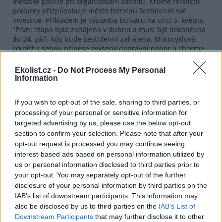
městské policie při organizování závodu. Kromě finanční
podpory přizpůsobuje město termínu šestidenní své
investice. Příkladem je výstavba bulváru na ulici 5. května.
"První etapa byla zahájena v dubnu a musí být dokončena
do 24. září, kdy bude šestidenní zahájena. Motocyklová
soutěž s sebou přinese zvýšený dopravní nápor a chceme
zabránit dopravnímu kolapsu," řekl Čeřovský.
Ekolist.cz -
Do Not Process My Personal
Město Jablonec nad Nisou má schválený vyrovnaný
Information
rozpočet s příjmy a výdaji 909,2 milionu korun. Po
započítání potvrzených dotací bude město podle starosty
hospodařit s částkou vyšší než jedna miliarda korun.
If you wish to opt-out of the sale, sharing to third parties, or
processing of your personal or sensitive information for
targeted advertising by us, please use the below opt-out
reklama
section to confirm your selection. Please note that after your
opt-out request is processed you may continue seeing
interest-based ads based on personal information utilized by
us or personal information disclosed to third parties prior to
your opt-out. You may separately opt-out of the further
disclosure of your personal information by third parties on the
IAB’s list of downstream participants. This information may
also be disclosed by us to third parties on the
IAB’s List of
Downstream Participants
that may further disclose it to other