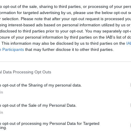
d Ústím nad Labem směrem na Děčín. Výstavba jezů v
to opt-out of the sale, sharing to third parties, or processing of your per
 první republiky součástí plánu na splavnění Vltavy a
formation for targeted advertising by us, please use the below opt-out s
r selection. Please note that after your opt-out request is processed y
eing interest-based ads based on personal information utilized by us or
disclosed to third parties prior to your opt-out. You may separately opt-
losure of your personal information by third parties on the IAB’s list of
. This information may also be disclosed by us to third parties on the
IA
Participants
that may further disclose it to other third parties.
rek
l Data Processing Opt Outs
o opt-out of the Sharing of my personal data.
In
o opt-out of the Sale of my Personal Data.
In
to opt-out of processing my Personal Data for Targeted
ing.