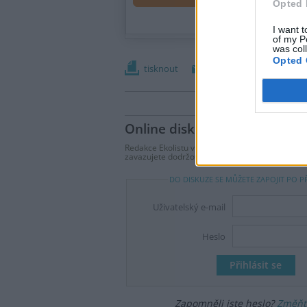
Opted 
I want t
of my P
was col
Opted 
tisknout
poslat
Online diskuse
Redakce Ekolistu vítá čtenářské názory, komentá
zavazujete dodržovat
pravidla diskuse
. V přípa
DO DISKUZE SE MŮŽETE ZAPOJIT PO P
Uživatelský e-mail
Heslo
Zapomněli jste heslo?
Změňte