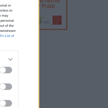
sonal or
ection to
ou may
 personal
out of the
 downstream
B’s List of
lama