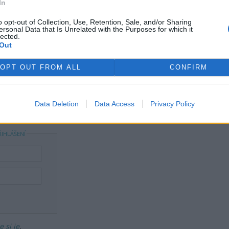
In
o opt-out of Collection, Use, Retention, Sale, and/or Sharing
ersonal Data that Is Unrelated with the Purposes for which it
lected.
Out
OPT OUT FROM ALL
CONFIRM
Data Deletion
Data Access
Privacy Policy
ře a postřehy. Tím, že zde publikujete svůj příspěvek, se ale zároveň
dě porušení si redakce vyhrazuje právo smazat diskusní příspěvěk
ŘIHLÁŠENÍ
 si je
.