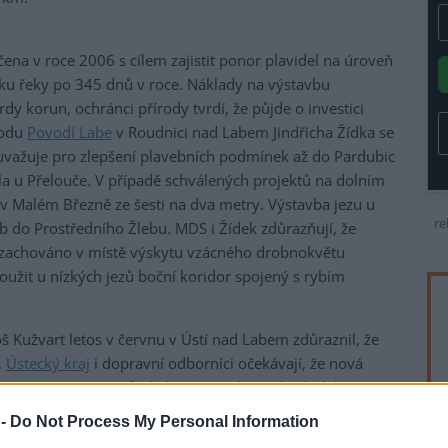
ena v roce 2006 s cílem zajistit ponor plavidel na úroveň
ku řeky po 345 dnů v roce. Náklady na výstavbu
dy korun, ochránci přírody tvrdí, že půjde o investici
vodu
Povodí Labe
v Roudnici nad Labem Jindřicha Žídka se
uvažuje pro zlepšení plavebních podmínek až do Pardubic
a u Přelouče. V případě schválených projektů na dolním
 v Malém Březně ze šesti na dva metry. Výstavba jezu u
re
eb do Prostředního Žlebu. MDS i Žídek zdůrazňují, že
e zachováno v místě výskytu vzácného drobnokvětu
oužit u nízkých jezů boční koridor spojený s rybím
oš Kužvart letos v červnu v Ústí nad Labem zdůraznil, že
,
Ústecký kraj
i dopravní odborníci očekávají, že nová
pěšnější než Zemanův kabinet. Stavba vodních děl na
 součástí Evropské dohody o hlavních vnitrozemských
 -
Do Not Process My Personal Information
u. Česká republika musí jako jeden ze signatářů dohody