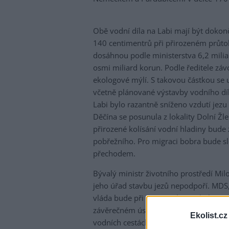
Obě vodní díla na Labi mají být dokonč
140 centimentrů při přirozeném průto
dosáhnou podle ministerstva 6,2 miliar
osmi miliard korun. Podle ředitele zá
ekologové mýlí. S takovou částkou se 
včetně plánované výstavby vodního díl
Labi bylo razantně sníženo vzdutí jezu
Děčína se posunula z lokality Dolní Žl
přirozené kolísání vodní hladiny bud
pobřežního. Pro migraci bobra bude sl
přechodem.
Bývalý ministr životního prostředí Mil
jeho úřad stavbu jezů nepodpoří. MDS
vláda bude při řešení tohoto úkolu ús
závěrečném úseku české části Labe je
Ekolist.cz
vodních cestách mezinárodního význam