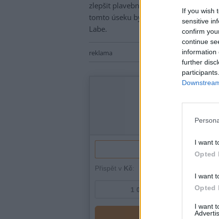
zlepšit plavební podmínky na Labi po
If you wish 
tomto úseku byla už v období takzvané
sensitive in
Labe.
confirm you
continue se
information 
reklama
further disc
participants
Downstream 
Persona
I want t
Opted 
I want t
Opted 
I want 
Advertis