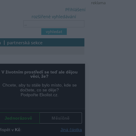
reklama
Přihlášení
rozšířené vyhledávání
a
partnerská sekce