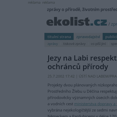
reklama
reklama
zprávy o přírodě, životním prostřed
/
zp
titulní strana
zpravodajství
public
zprávy
tiskové zprávy
co píší jiní
spe
Jezy na Labi respek
ochránců přírody
25.7.2002 17:42 | ÚSTÍ NAD LABEM/PRA
Projekty dvou plánovaných nízkopraho
Prostředního Žlebu u Děčína respektuj
přírodověcky významných úsecích doln
a vodních cest
ministerstva dopravy a
vybrána nejekologičtější ze sedmi navr
Německem a Pardubicemi v délce 170