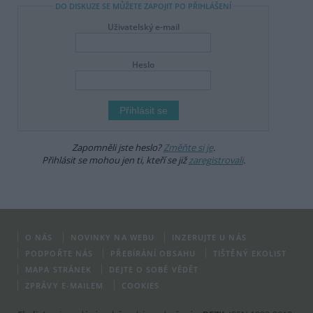
DO DISKUZE SE MŮŽETE ZAPOJIT PO PŘIHLÁŠENÍ
Uživatelský e-mail
Heslo
Zapomněli jste heslo?
Změňte si je
.
Přihlásit se mohou jen ti, kteří se již
zaregistrovali
.
O NÁS
NOVINKY NA WEBU
INZERUJTE U NÁS
PODPOŘTE NÁS
PŘEBÍRÁNÍ OBSAHU
TIŠTĚNÝ EKOLIST
MAPA STRÁNEK
DEJTE O SOBĚ VĚDĚT
ZPRÁVY E-MAILEM
COOKIES