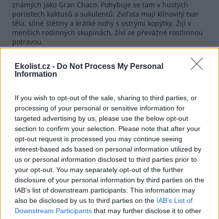
známých jako Gran Chaco. Pohybuje se tam v hustých
porostech kaktusů a sukulentů. Zvířata mají klínovitý tvar
těla, silné štětiny a krátké nohy s ostrými kopýtky. Žijí v
menších rodinných skupinách, živí se převážně rostlinnou
potravou.
Jihlavská zoologická zahrada zřizovaná městem chová přes
Ekolist.cz -
Do Not Process My Personal
250 druhů zvířat. Je nejvyhledávanějším turistickým cílem
Information
na Vysočině. Doposud nejvyšší návštěvnost měla v roce
2023, kdy jejími branami prošlo 354.700 lidí. Vloni se tam
vystřídalo 347.000 lidí, což byla třetí nejvyšší návštěvnost v
If you wish to opt-out of the sale, sharing to third parties, or
historii zahrady.
processing of your personal or sensitive information for
targeted advertising by us, please use the below opt-out
reklama
section to confirm your selection. Please note that after your
opt-out request is processed you may continue seeing
interest-based ads based on personal information utilized by
us or personal information disclosed to third parties prior to
your opt-out. You may separately opt-out of the further
disclosure of your personal information by third parties on the
IAB’s list of downstream participants. This information may
also be disclosed by us to third parties on the
IAB’s List of
Downstream Participants
that may further disclose it to other