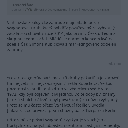
Ilustrační foto
Licence |
Některá práva vyhrazena
Foto |
Rob Osborne
/
Flickr
V jihlavské zoologické zahradě mají mládě pekari
Wagnerova. Druh, který byl dřív považovaný za vyhynulý,
začala zoo chovat v roce 2014 jako první v Česku. Teď má
skupinu sedmi zvířat. Mládě se narodilo koncem května,
sdělila ČTK Simona Kubičková z marketingového oddělení
zahrady.
reklama
"Pekari Wagnerův patří mezi tři druhy pekariů a je zároveň
tím největším i nejvzácnějším," řekla Kubičková. Velkou
pozornost vzbudil tento druh ve vědeckém světě v roce
1972, kdy byli objeveni živí jedinci. Do té doby byl známý
jen z fosilních nálezů a byl považovaný za dávno vyhynulý.
Proto se mu často přezdívá "živoucí fosilie", uvedla.
Jihlavská zoo přivezla první chovný pár z Tierparku Berlin.
Přirozeně se pekari Wagnerův vyskytuje v suchých a
horkých křovinatých oblastech centrální části Jižní Ameriky,