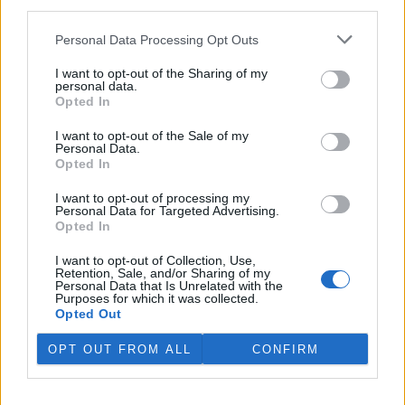
third parties.
Personal Data Processing Opt Outs
I want to opt-out of the Sharing of my
personal data.
Opted In
I want to opt-out of the Sale of my
Personal Data.
Opted In
I want to opt-out of processing my
Personal Data for Targeted Advertising.
Opted In
tisknout
poslat
I want to opt-out of Collection, Use,
Retention, Sale, and/or Sharing of my
BEZK využívá agenturní zpravodajství ČTK, která si vyhrazuje
Personal Data that Is Unrelated with the
veškerá práva. Publikování nebo další šíření obsahu ze zdrojů ČTK
Purposes for which it was collected.
je výslovně zakázáno bez předchozího písemného souhlasu ze
Opted Out
strany ČTK.
OPT OUT FROM ALL
CONFIRM
Dále čtěte |