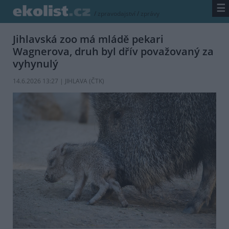
☰
/
zpravodajství
/
zprávy
Jihlavská zoo má mládě pekari
Wagnerova, druh byl dřív považovaný za
vyhynulý
14.6.2026 13:27 | JIHLAVA (
ČTK
)