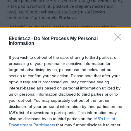
kvalita jeho konstrukce zařazena do kategorie velmi špatný,
a tak padlo rozhodnutí postavit ve stejném místě most
nový, který bude vyhovovat současným zátěžovým
podmínkám," připomněla Ptáčková.
Jihočeský kraj by měl v letošním roce dostat ze Státního
fondu dopravní infrastruktury téměř 706 milionů korun. Z
této sumy je 542 milionů korun určeno na opravu a údržbu
Ekolist.cz -
Do Not Process My Personal
Information
silnic II. a III. třídy ve vlastnictví kraje. Rozpočet kraje pro
rok 2002 je vyrovnaný. Výši příjmů 4,465 miliardy korun
odpovídá výše výdajů.
If you wish to opt-out of the sale, sharing to third parties, or
processing of your personal or sensitive information for
reklama
targeted advertising by us, please use the below opt-out
section to confirm your selection. Please note that after your
opt-out request is processed you may continue seeing
interest-based ads based on personal information utilized by
us or personal information disclosed to third parties prior to
your opt-out. You may separately opt-out of the further
disclosure of your personal information by third parties on the
IAB’s list of downstream participants. This information may
also be disclosed by us to third parties on the
IAB’s List of
Downstream Participants
that may further disclose it to other