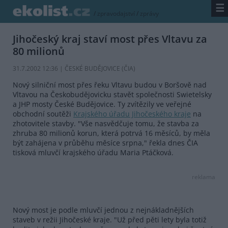
☰
/
zpravodajství
/
zprávy
Jihočeský kraj staví most přes Vltavu za
80 milionů
31.7.2002 12:36 | ČESKÉ BUDĚJOVICE (
ČIA
)
Nový silniční most přes řeku Vltavu budou v Boršově nad
Vltavou na Českobudějovicku stavět společnosti Swietelsky
a JHP mosty České Budějovice. Ty zvítězily ve veřejné
obchodní soutěži
Krajského úřadu Jihočeského kraje
na
zhotovitele stavby. "Vše nasvědčuje tomu, že stavba za
zhruba 80 milionů korun, která potrvá 16 měsíců, by měla
být zahájena v průběhu měsíce srpna," řekla dnes ČIA
tisková mluvčí krajského úřadu Maria Ptáčková.
reklama
Nový most je podle mluvčí jednou z nejnákladnějších
staveb v režii Jihočeské kraje. "Už před pěti lety byla totiž