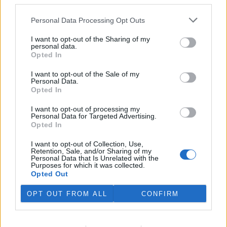
third parties.
Personal Data Processing Opt Outs
I want to opt-out of the Sharing of my
personal data.
Opted In
I want to opt-out of the Sale of my
Personal Data.
Opted In
I want to opt-out of processing my
Personal Data for Targeted Advertising.
tisknout
poslat
Opted In
reklama
I want to opt-out of Collection, Use,
Retention, Sale, and/or Sharing of my
Personal Data that Is Unrelated with the
Online diskuse
Purposes for which it was collected.
Opted Out
Redakce Ekolistu vítá čtenářské názory, komentáře a postřehy. Tím,
že zde publikujete svůj příspěvek, se ale zároveň zavazujete
OPT OUT FROM ALL
CONFIRM
dodržovat
pravidla diskuse
. V případě porušení si redakce
vyhrazuje právo smazat diskusní příspěvěk